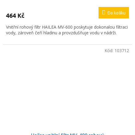
Do košíku
464 Kč
Vnitřní rohový filtr HAILEA MV-600 poskytuje dokonalou filtraci
vody, zároveň čeří hladinu a provzdušňuje vodu v nádrži.
Kód:
103712