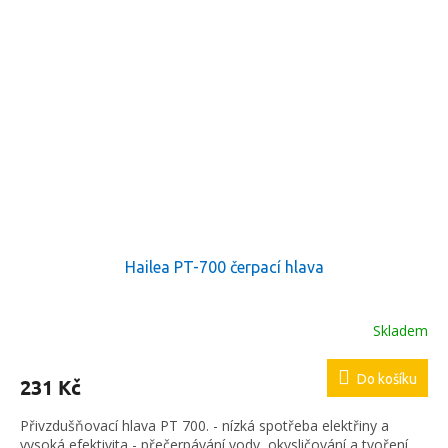
Hailea PT-700 čerpací hlava
Skladem
Do košíku
231 Kč
Přivzdušňovací hlava PT 700. - nízká spotřeba elektřiny a
vysoká efektivita - přečerpávání vody, okysličování a tvoření