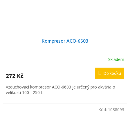
Kompresor ACO-6603
Skladem
Průměrné
hodnocení
produktu
Do košíku
272 Kč
je
5,0
Vzduchovací kompresor ACO-6603 je určený pro akvária o
z
velikosti 100 - 250 l.
5
hvězdiček.
Kód:
1038093