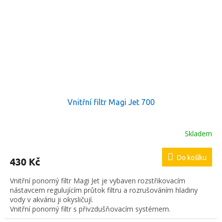
Vnitřní filtr Magi Jet 700
Skladem
Do košíku
430 Kč
Vnitřní ponorný filtr Magi Jet je vybaven rozstřikovacím
nástavcem regulujícím průtok filtru a rozrušováním hladiny
vody v akváriu ji okysličují.
Vnitřní ponorný filtr s přivzdušňovacím systémem.