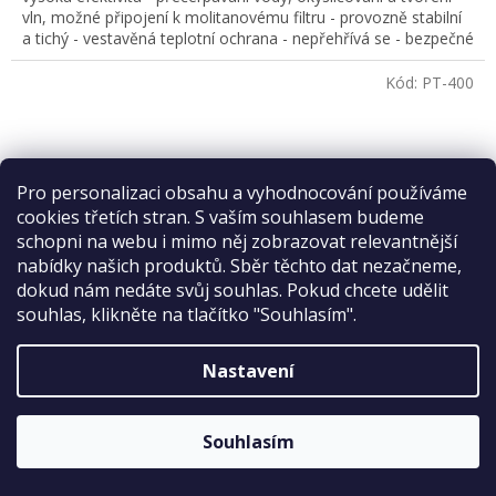
vln, možné připojení k molitanovému filtru - provozně stabilní
a tichý - vestavěná teplotní ochrana - nepřehřívá se - bezpečné
a spolehlivé zařízení - rotor je instalován pod krytem, který se
dá jednoduše otevřít a komora rotoru snadno vyčistit -
Kód:
PT-400
vybaveno regulátorem průtoku - průtok vody lze libovolně
nastavovat - výstupní trysky lze libovolně směrovat
Pro personalizaci obsahu a vyhodnocování používáme
Sleva 2 %
cookies třetích stran. S vaším souhlasem budeme
na první nákup
schopni na webu i mimo něj zobrazovat relevantnější
nabídky našich produktů. Sběr těchto dat nezačneme,
dokud nám nedáte svůj souhlas. Pokud chcete udělit
souhlas, klikněte na tlačítko "Souhlasím".
Nastavení
ODESLAT
Hailea PT-400 čerpací hlava
Sleva platí bez omezení.
Zásady zpracování osobních údajů
Souhlasím
Skladem