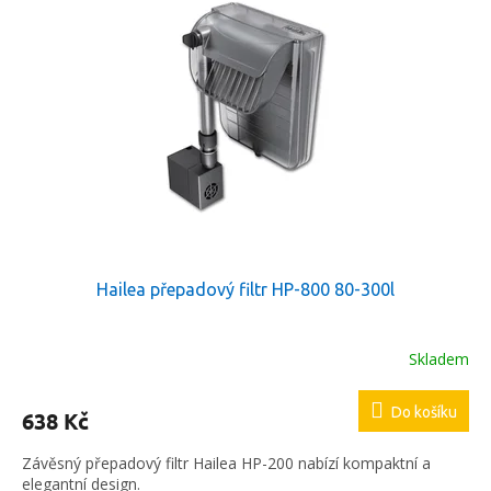
p
p
i
r
s
o
p
d
r
u
o
k
d
t
u
ů
k
t
ů
Hailea přepadový filtr HP-800 80-300l
Skladem
Do košíku
638 Kč
Závěsný přepadový filtr Hailea HP-200 nabízí kompaktní a
elegantní design.