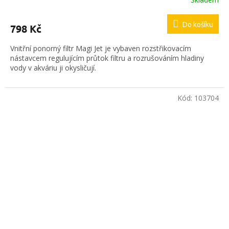
Do košíku
798 Kč
Vnitřní ponorný filtr Magi Jet je vybaven rozstřikovacím
nástavcem regulujícím průtok filtru a rozrušováním hladiny
vody v akváriu ji okysličují.
Kód:
103704