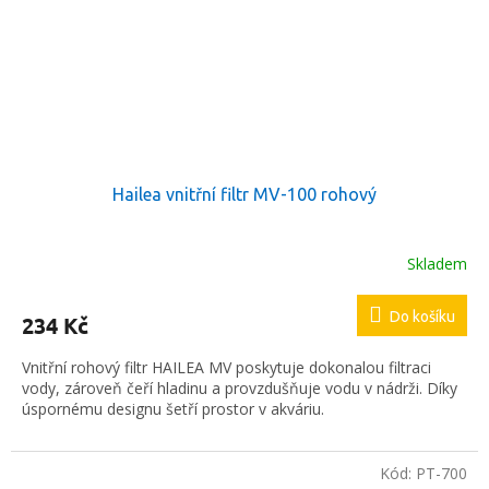
Hailea vnitřní filtr MV-100 rohový
Skladem
Průměrné
hodnocení
produktu
Do košíku
234 Kč
je
5,0
Vnitřní rohový filtr HAILEA MV poskytuje dokonalou filtraci
z
vody, zároveň čeří hladinu a provzdušňuje vodu v nádrži. Díky
5
úspornému designu šetří prostor v akváriu.
hvězdiček.
Kód:
PT-700