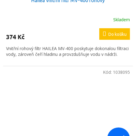
Hailea vnitřní filtr MV-400 rohový
Skladem
Do košíku
374 Kč
Vnitřní rohový filtr HAILEA MV-400 poskytuje dokonalou filtraci
vody, zároveň čeří hladinu a provzdušňuje vodu v nádrži.
Kód:
1038095