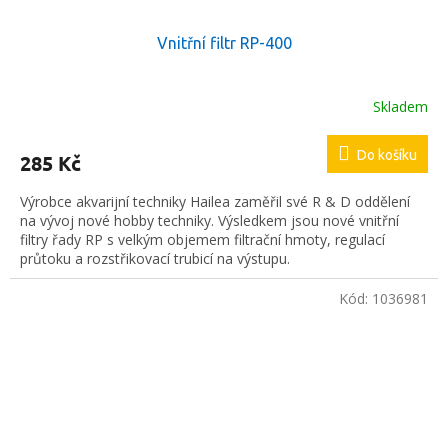
Vnitřní filtr RP-400
Skladem
Do košíku
285 Kč
Výrobce akvarijní techniky Hailea zaměřil své R & D oddělení
na vývoj nové hobby techniky. Výsledkem jsou nové vnitřní
filtry řady RP s velkým objemem filtrační hmoty, regulací
průtoku a rozstřikovací trubicí na výstupu.
Kód:
1036981