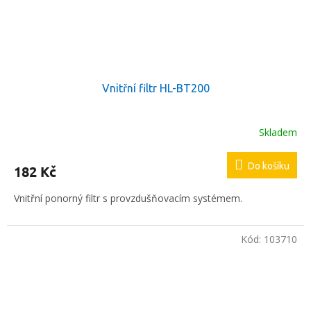
Vnitřní filtr HL-BT200
Skladem
Průměrné
hodnocení
produktu
Do košíku
182 Kč
je
5,0
Vnitřní ponorný filtr s provzdušňovacím systémem.
z
5
hvězdiček.
Kód:
103710