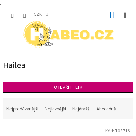
.
Přejít
NÁKUP
na
CZK
obsah
KOŠÍK
Hailea
OTEVŘÍT FILTR
Ř
a
Nejprodávanější
Nejlevnější
Nejdražší
Abecedně
z
e
V
n
Kód:
T03716
ý
í