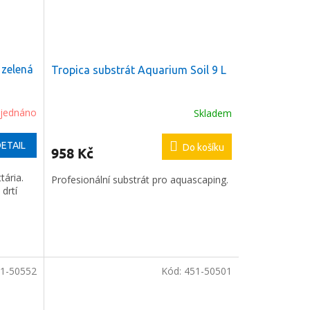
 zelená
Tropica substrát Aquarium Soil 9 L
jednáno
Skladem
ETAIL
Do košíku
958 Kč
tária.
Profesionální substrát pro aquascaping.
 drtí
1-50552
Kód:
451-50501