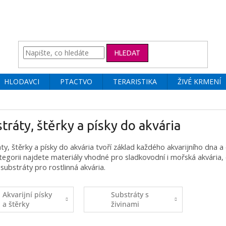
HLEDAT
HLODAVCI
PTACTVO
TERARISTIKA
ŽIVÉ KRMENÍ
tráty, štěrky a písky do akvária
ty, štěrky a písky do akvária tvoří základ každého akvarijního dna a 
tegorii najdete materiály vhodné pro sladkovodní i mořská akvária,
 substráty pro rostlinná akvária.
Akvarijní písky
Substráty s
a štěrky
živinami