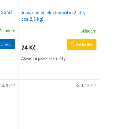
z Sand
Akvarijní písek křemičitý (2 litry –
cca 2,5 kg)
Skladem
Skladem
ETAIL
Do košíku
24 Kč
Akvarijní písek křemičitý.
ód:
9914
Kód:
18512