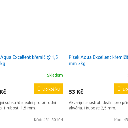
 Aqua Excellent křemičitý 1,5
Písek Aqua Excellent křemiči
kg
mm 3kg
Skladem
Do košíku
Do
 Kč
53 Kč
jní substrát ideální pro přírodní
Akvarijní substrát ideální pro pří
a. Hrubost: 1,5 mm.
akvária. Hrubost: 2,5 mm.
Kód:
451-50104
Kód:
45