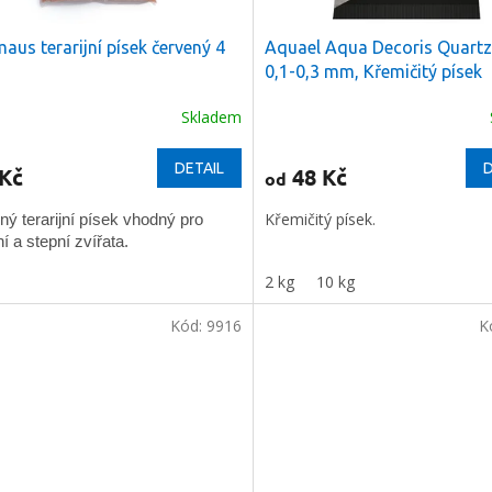
aus terarijní písek červený 4
Aquael Aqua Decoris Quart
0,1-0,3 mm, Křemičitý písek
Skladem
rné
cení
ktu
DETAIL
D
 Kč
48 Kč
od
Křemičitý písek.
ý terarijní písek vhodný pro
í a stepní zvířata.
ček.
2 kg
10 kg
Kód:
9916
K