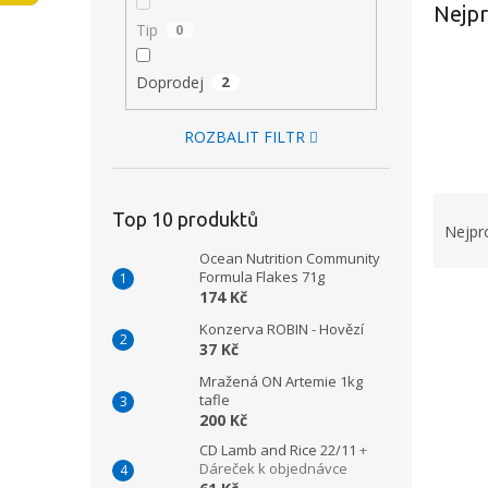
Nejpr
n
Tip
0
e
l
Doprodej
2
ROZBALIT FILTR
Ř
Top 10 produktů
a
Nejpr
z
Ocean Nutrition Community
e
Formula Flakes 71g
174 Kč
V
n
ý
í
Konzerva ROBIN - Hovězí
p
p
37 Kč
i
r
Mražená ON Artemie 1kg
s
o
tafle
p
d
200 Kč
r
u
CD Lamb and Rice 22/11
+
o
k
Dáreček k objednávce