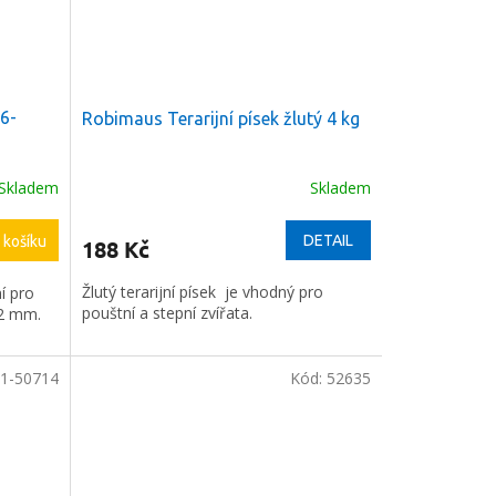
,6-
Robimaus Terarijní písek žlutý 4 kg
Skladem
Skladem
DETAIL
 košíku
188 Kč
Žlutý terarijní písek je vhodný pro
í pro
pouštní a stepní zvířata.
,2 mm.
1-50714
Kód:
52635