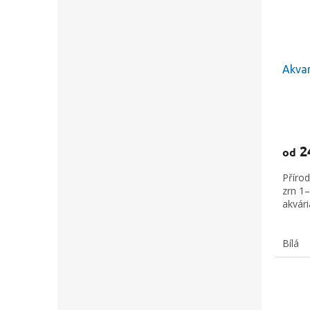
Křestní jméno
Akvar
Odesláním formu
podmínkami oc
2
od
Přírod
zrn 1
akvári
Bílá