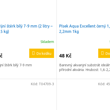
ijní štěrk bílý 7-9 mm (2 litry –
Písek Aqua Excellent černý 1
,5 kg)
2,2mm 1kg
Skladem
Do košíku
Do
č
48 Kč
jní štěrk bílý 7-9 mm
Barevný akvarijní substrát ideáln
a
2 %
na
přírodní akvária. Hrubost: 1,6-2
í nákup
Kód:
T04709-3
Kód:
45
e registrovat