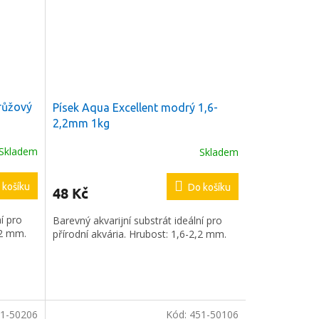
 růžový
Písek Aqua Excellent modrý 1,6-
2,2mm 1kg
Skladem
Skladem
 košíku
Do košíku
48 Kč
í pro
Barevný akvarijní substrát ideální pro
,2 mm.
přírodní akvária. Hrubost: 1,6-2,2 mm.
1-50206
Kód:
451-50106