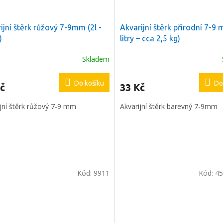
ijní štěrk růžový 7-9mm (2l -
Akvarijní štěrk přírodní 7-9
)
litry – cca 2,5 kg)
Skladem
Do košíku
Do
č
33 Kč
jní štěrk růžový 7-9 mm
Akvarijní štěrk barevný 7-9mm
Kód:
9911
Kód:
45