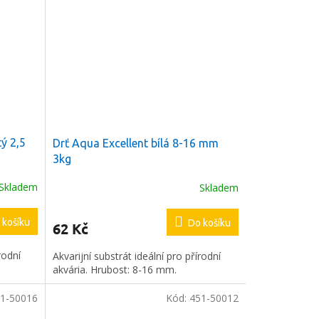
tý 2,5
Drť Aqua Excellent bílá 8-16 mm
3kg
Skladem
Skladem
 košíku
Do košíku
62 Kč
rodní
Akvarijní substrát ideální pro přírodní
akvária. Hrubost: 8-16 mm.
1-50016
Kód:
451-50012