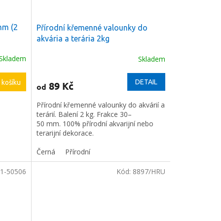
 mm (2
Přírodní křemenné valounky do
akvária a terária 2kg
Skladem
Skladem
DETAIL
 košíku
89 Kč
od
Přírodní křemenné valounky do akvárií a
terárií. Balení 2 kg. Frakce 30–
50 mm.
100% přírodní akvarijní nebo
terarijní dekorace.
Černá
Přírodní
1-50506
Kód:
8897/HRU