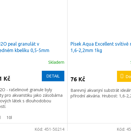
O peal granulát v
Písek Aqua Excellent svítivě
ledném kbelíku 0,5-5mm
1,6-2,2mm 1kg
Skladem
DETAIL
Do
1 Kč
76 Kč
O - rašelinové granule byly
Barevný akvarijní substrát ideáln
ty pro akvaristiku jako zásobárna
přírodní akvária. Hrubost: 1,6-2
ových látek s dlouhodobou
stí.
l
10l
Kód:
451-50214
Kód:
45