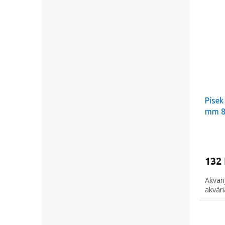
Písek
mm 8
132
Akvari
akvári