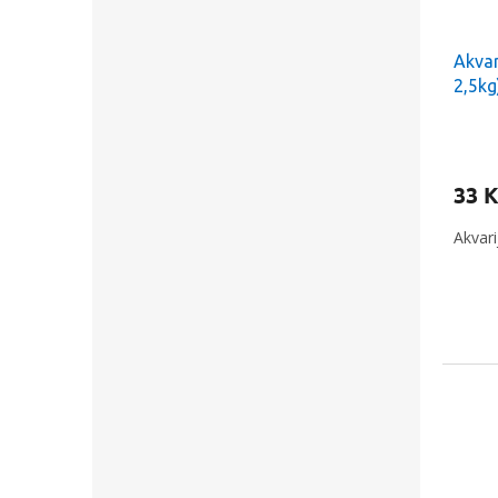
Akvar
2,5kg
33 K
Akvari