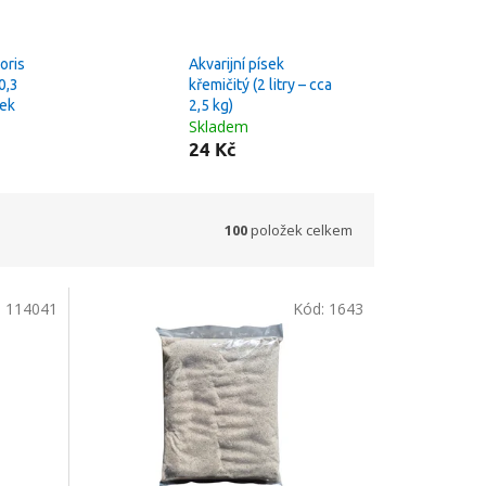
oris
Akvarijní písek
0,3
křemičitý (2 litry – cca
sek
2,5 kg)
Skladem
24 Kč
100
položek celkem
:
114041
Kód:
1643