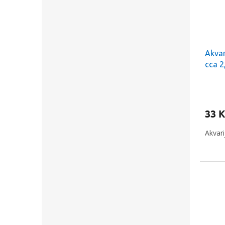
Akvar
cca 2
33 K
Akvari
Slev
prvn
Stačí s
E-mail