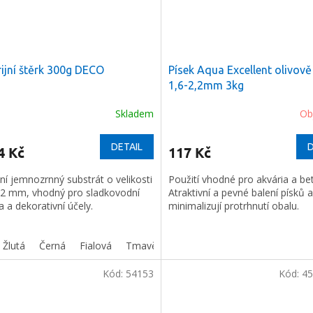
ijní štěrk 300g DECO
Písek Aqua Excellent olivově
ODESLAT
1,6-2,2mm 3kg
Skladem
Ob
láře souhlasíte s našimi
hrany osobních údajů.
DETAIL
D
4 Kč
117 Kč
ní jemnozrnný substrát o velikosti
Použití vhodné pro akvária a bet
–2 mm, vhodný pro sladkovodní
Atraktivní a pevné balení písků a
a a dekorativní účely.
minimalizují protrhnutí obalu.
Žlutá
Černá
Fialová
Tmavě modrá
Lososová
Kód:
54153
Kód:
45