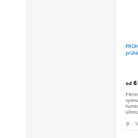
PROH2
průh
6
od
PROH2
vyvinu
humin
účinno
3l
5