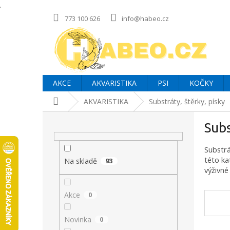
.
Přejít
773 100 626
info@habeo.cz
na
obsah
AKCE
AKVARISTIKA
PSI
KOČKY
Domů
AKVARISTIKA
Substráty, štěrky, písky
P
Subs
o
s
Substrá
t
této ka
r
Na skladě
93
výživné
a
n
Akce
0
n
í
p
Novinka
0
a