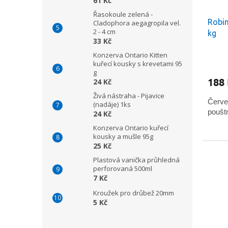
61 Kč
d
t
u
ů
Řasokoule zelená -
Robim
k
Cladophora aegagropila vel.
2 - 4 cm
kg
t
33 Kč
ů
Konzerva Ontario Kitten
Průmě
kuřecí kousky s krevetami 95
hodno
g
produ
188
24 Kč
je
5,0
Živá nástraha - Pijavice
Červen
z
(nadáje) 1ks
pouštn
5
24 Kč
hvězdi
Konzerva Ontario kuřecí
kousky a mušle 95g
25 Kč
Plastová vanička průhledná
perforovaná 500ml
7 Kč
Kroužek pro drůbež 20mm
5 Kč