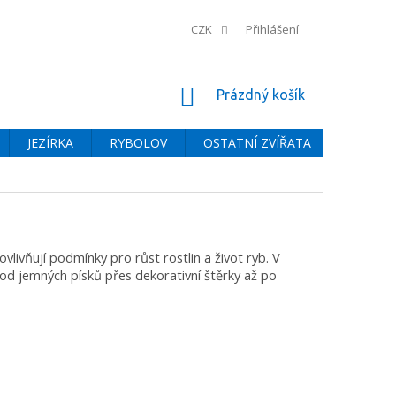
CZK
Přihlášení
NÁKUPNÍ
Prázdný košík
KOŠÍK
JEZÍRKA
RYBOLOV
OSTATNÍ ZVÍŘATA
BAZÉNY
ovlivňují podmínky pro růst rostlin a život ryb. V
 od jemných písků přes dekorativní štěrky až po