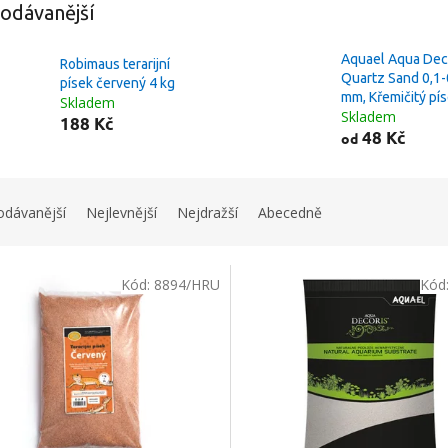
odávanější
Aquael Aqua Dec
Robimaus terarijní
Quartz Sand 0,1-
písek červený 4 kg
mm, Křemičitý pí
Skladem
Skladem
188 Kč
48 Kč
od
odávanější
Nejlevnější
Nejdražší
Abecedně
Kód:
8894/HRU
Kód