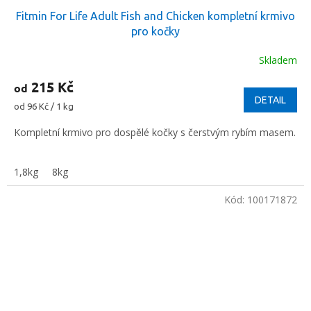
Fitmin For Life Adult Fish and Chicken kompletní krmivo
pro kočky
Skladem
215 Kč
od
DETAIL
Měrná
od 96 Kč / 1 kg
cena:
Kompletní krmivo pro dospělé kočky s čerstvým rybím masem.
1,8kg
8kg
Kód:
100171872