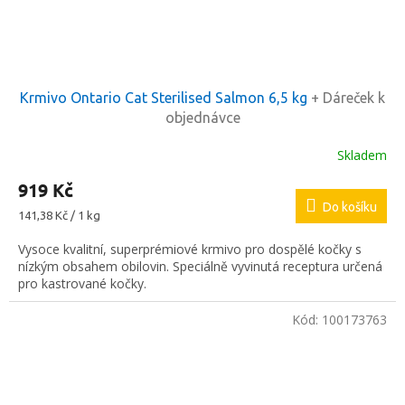
Krmivo Ontario Cat Sterilised Salmon 6,5 kg
+ Dáreček k
objednávce
Skladem
919 Kč
Do košíku
Měrná
141,38 Kč / 1 kg
cena:
Vysoce kvalitní, superprémiové krmivo pro dospělé kočky s
nízkým obsahem obilovin. Speciálně vyvinutá receptura určená
pro kastrované kočky.
Kód:
100173763