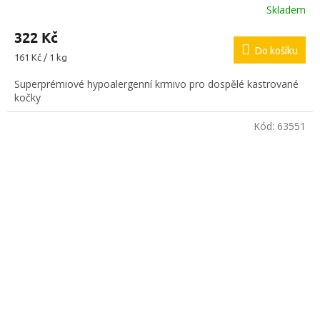
Skladem
322 Kč
Do košíku
Měrná
161 Kč / 1 kg
cena:
Superprémiové hypoalergenní krmivo pro dospělé kastrované
kočky
Kód:
63551