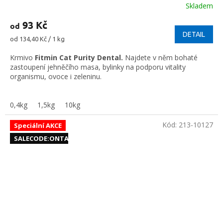
Skladem
93 Kč
od
DETAIL
Měrná
od 134,40 Kč / 1 kg
cena:
Krmivo
Fitmin Cat Purity Dental.
Najdete v něm bohaté
zastoupení jehněčího masa, bylinky na podporu vitality
organismu, ovoce i zeleninu.
0,4kg
1,5kg
10kg
Kód:
213-10127
Speciální AKCE
SALECODE:ONTAR10:10:%