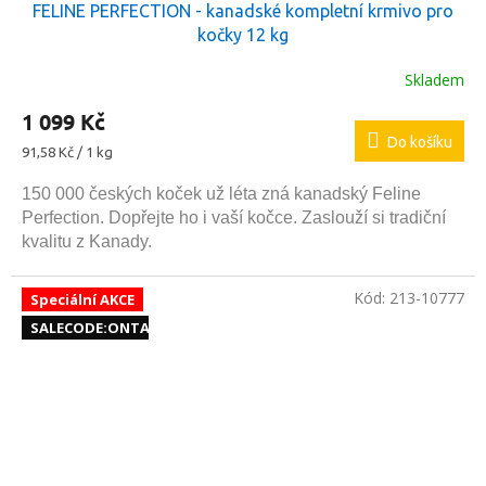
FELINE PERFECTION - kanadské kompletní krmivo pro
kočky 12 kg
Skladem
1 099 Kč
Do košíku
Měrná
91,58 Kč / 1 kg
cena:
150 000 českých koček už léta zná kanadský Feline
Perfection. Dopřejte ho i vaší kočce. Zaslouží si tradiční
kvalitu z Kanady.
Kód:
213-10777
Speciální AKCE
SALECODE:ONTAR10:10:%