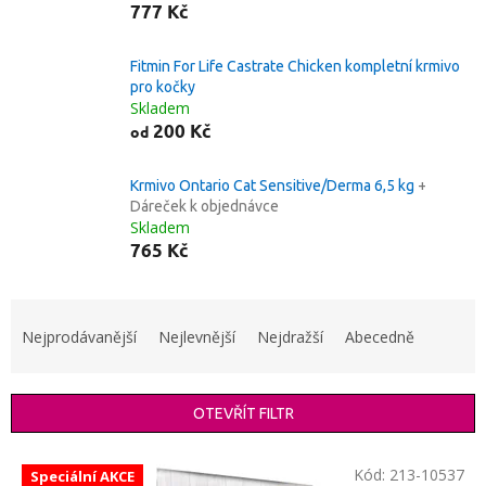
777 Kč
Fitmin For Life Castrate Chicken kompletní krmivo
pro kočky
Skladem
200 Kč
od
Krmivo Ontario Cat Sensitive/Derma 6,5 kg
+
Dáreček k objednávce
Skladem
765 Kč
Ř
a
Nejprodávanější
Nejlevnější
Nejdražší
Abecedně
z
e
n
OTEVŘÍT FILTR
í
p
V
r
Kód:
213-10537
Speciální AKCE