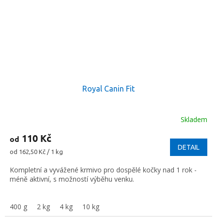
Royal Canin Fit
Skladem
110 Kč
od
DETAIL
Měrná
od 162,50 Kč / 1 kg
cena:
Kompletní a vyvážené krmivo pro dospělé kočky nad 1 rok -
méně aktivní, s možností výběhu venku.
400 g
2 kg
4 kg
10 kg