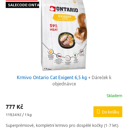
ý
o
SALECODE:ONTAR10:10:%
p
d
i
u
s
k
p
t
r
ů
o
d
u
k
t
ů
Krmivo Ontario Cat Exigent 6,5 kg
+ Dáreček k
objednávce
Skladem
777 Kč
Do košíku
Měrná
119,54 Kč / 1 kg
cena:
Superprémiové, kompletní krmivo pro dospělé kočky (1-7 let).