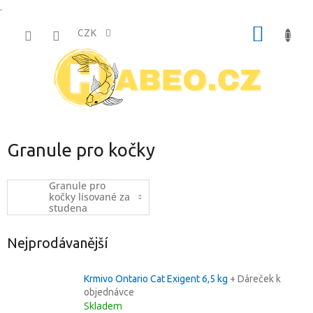
.
Přejít
NÁKUP
na
CZK
obsah
KOŠÍK
Granule pro kočky
Granule pro
kočky lisované za
studena
Nejprodávanější
Krmivo Ontario Cat Exigent 6,5 kg
+ Dáreček k
objednávce
Skladem