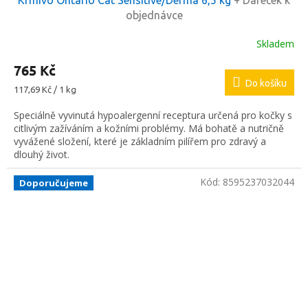
Krmivo Ontario Cat Sensitive/Derma 6,5 kg
+ Dáreček k
objednávce
Skladem
765 Kč
Do košíku
Měrná
117,69 Kč / 1 kg
cena:
Speciálně vyvinutá hypoalergenní receptura určená pro kočky s
citlivým zažíváním a kožními problémy. Má bohatě a nutričně
vyvážené složení, které je základním pilířem pro zdravý a
dlouhý život.
Kód:
8595237032044
Doporučujeme