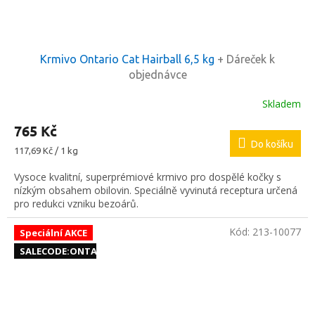
Krmivo Ontario Cat Hairball 6,5 kg
+ Dáreček k
objednávce
Skladem
765 Kč
Do košíku
Měrná
117,69 Kč / 1 kg
cena:
Vysoce kvalitní, superprémiové krmivo pro dospělé kočky s
nízkým obsahem obilovin. Speciálně vyvinutá receptura určená
pro redukci vzniku bezoárů.
Kód:
213-10077
Speciální AKCE
SALECODE:ONTAR10:10:%