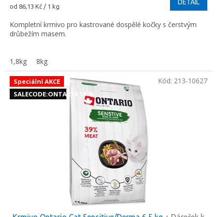
DETAIL
Měrná
od 86,13 Kč / 1 kg
cena:
Kompletní krmivo pro kastrované dospělé kočky s čerstvým
drůbežím masem.
1,8kg
8kg
Kód:
213-10627
Speciální AKCE
SALECODE:ONTAR10:10:%