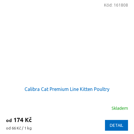
Kód:
161808
Calibra Cat Premium Line Kitten Poultry
Skladem
174 Kč
od
DETAIL
Měrná
od 66 Kč / 1 kg
cena: