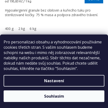
Měrná
od 195,83 Kč / 1 kg
cena:
Hypoalergenní granule bez obilovin a kuřecího tuku pro
sterilizované kočky. 75 % masa a podpora zdravého trávení.
400 g
2 kg
6 kg
Kód:
100173706
Pro personalizaci obsahu a vyhodnocování používáme
Sleva 2 %
cookies třetích stran. S vaším souhlasem budeme
na první nákup
schopni na webu i mimo něj zobrazovat relevantnější
nabídky našich produktů. Sběr těchto dat nezačneme,
dokud nám nedáte svůj souhlas. Pokud chcete udělit
souhlas, klikněte na tlačítko "Souhlasím".
Nastavení
ODESLAT
Sleva platí bez omezení.
Zásady zpracování osobních údajů
Souhlasím
CARNILOVE ACTIVE Cat Dry Made with Salmon &