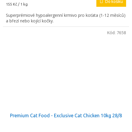
Do košíku
Měrná
155 Kč / 1 kg
cena:
Superprémiové hypoalergenní krmivo pro koťata (1-12 měsíců)
a březí nebo kojící kočky.
Kód:
7658
Premium Cat Food - Exclusive Cat Chicken 10kg 28/8