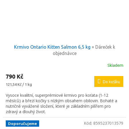
Krmivo Ontario Kitten Salmon 6,5 kg
+ Dáreček k
objednávce
Skladem
790 Kč
Do košíku
Měrná
121,54 Kč / 1 kg
cena:
Vysoce kvalitní, superprémiové krmivo pro koťata (1-12
měsíců) a březí kočky s nízkým obsahem obilovin. Bohaté a
nutričně vyvážené složení, které je základním pilířem pro
zdravý a dlouhý život.
Kód:
8595237013579
Doporučujeme