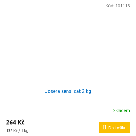
Kód:
101118
Josera sensi cat 2 kg
Skladem
264 Kč
Do košíku
Měrná
132 Kč / 1 kg
cena: