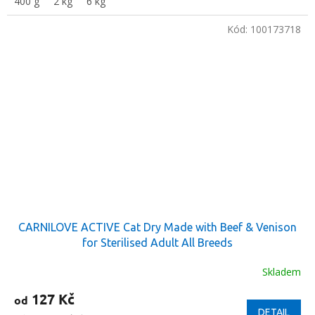
400 g
2 kg
6 kg
Kód:
100173718
CARNILOVE ACTIVE Cat Dry Made with Beef & Venison
for Sterilised Adult All Breeds
Skladem
127 Kč
od
DETAIL