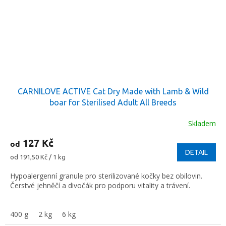
CARNILOVE ACTIVE Cat Dry Made with Lamb & Wild
boar for Sterilised Adult All Breeds
Skladem
127 Kč
od
DETAIL
Měrná
od 191,50 Kč / 1 kg
cena:
Hypoalergenní granule pro sterilizované kočky bez obilovin.
Čerstvé jehněčí a divočák pro podporu vitality a trávení.
400 g
2 kg
6 kg