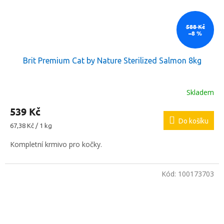
588 Kč
–8 %
Brit Premium Cat by Nature Sterilized Salmon 8kg
Skladem
539 Kč
Do košíku
Měrná
67,38 Kč / 1 kg
cena:
Kompletní krmivo pro kočky.
Kód:
100173703