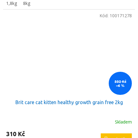
1,8kg
8kg
Kód:
100171278
332 Kč
–6 %
Brit care cat kitten healthy growth grain free 2kg
Skladem
310 Kč