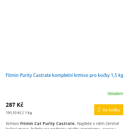
Fitmin Purity Castrate kompletní krmivo pro kočky 1,5 kg
Skladem
287 Kč
Do košíku
Měrná
191,33 Kč / 1 kg
cena:
Krmivo
Fitmin Cat Purity Castrate.
Najdete v něm čerstvé
kuřecí maso, bylinky na podporu vitality organismu, ovoce i