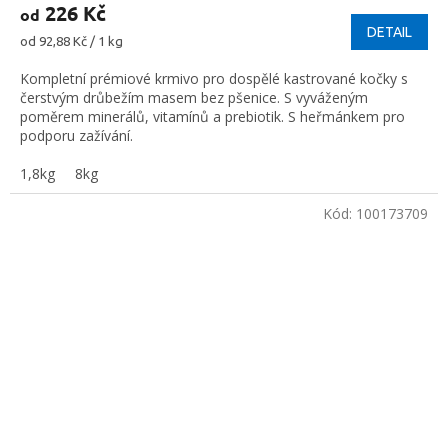
226 Kč
od
DETAIL
Měrná
od 92,88 Kč / 1 kg
cena:
Kompletní prémiové krmivo pro dospělé kastrované kočky s
čerstvým drůbežím masem bez pšenice. S vyváženým
poměrem minerálů, vitamínů a prebiotik. S heřmánkem pro
podporu zažívání.
1,8kg
8kg
Kód:
100173709