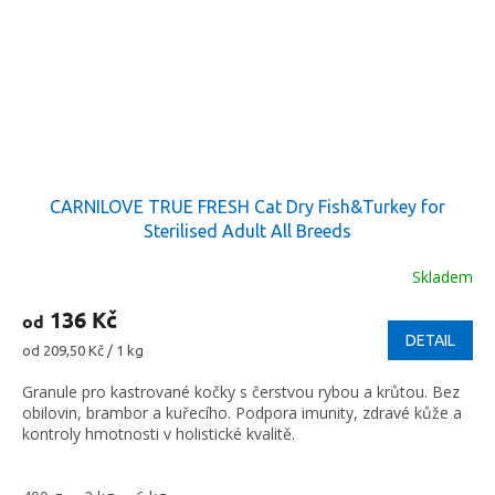
CARNILOVE TRUE FRESH Cat Dry Fish&Turkey for
Sterilised Adult All Breeds
Skladem
136 Kč
od
DETAIL
Měrná
od 209,50 Kč / 1 kg
cena:
Granule pro kastrované kočky s čerstvou rybou a krůtou. Bez
obilovin, brambor a kuřecího. Podpora imunity, zdravé kůže a
kontroly hmotnosti v holistické kvalitě.