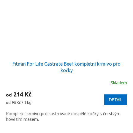
Fitmin For Life Castrate Beef kompletní krmivo pro
kočky
Skladem
214 Kč
od
DETAIL
Měrná
od 96 Kč / 1 kg
cena:
Kompletní krmivo pro kastrované dospělé kočky s čerstvým
hovězím masem.