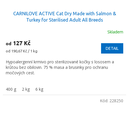
CARNILOVE ACTIVE Cat Dry Made with Salmon &
Turkey for Sterilised Adult All Breeds
Skladem
127 Kč
od
DETAIL
Měrná
od 190,67 Kč / 1 kg
cena:
Hypoalergenní krmivo pro sterilizované kočky s lososem a
krůtou bez obilovin. 75 % masa a brusinky pro ochranu
močových cest.
400 g
2 kg
6 kg
Kód:
228250