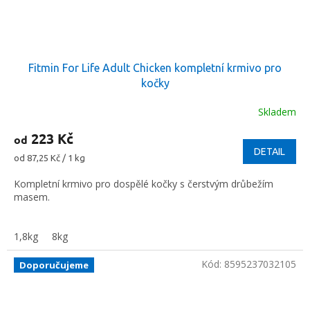
Fitmin For Life Adult Chicken kompletní krmivo pro
kočky
Skladem
223 Kč
od
DETAIL
Měrná
od 87,25 Kč / 1 kg
cena:
Kompletní krmivo pro dospělé kočky s čerstvým drůbežím
masem.
1,8kg
8kg
Kód:
8595237032105
Doporučujeme