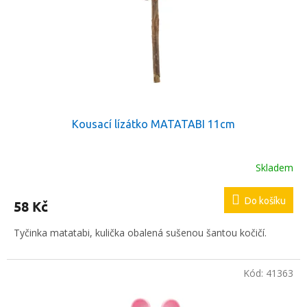
t
r
ů
o
d
u
k
t
ů
Kousací lízátko MATATABI 11cm
Skladem
Do košíku
58 Kč
Tyčinka matatabi, kulička obalená sušenou šantou kočičí.
Kód:
41363