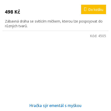
Do košíku
498 Kč
Zábavná dráha se svítícím míčkem, kterou lze pospojovat do
různých tvarů.
Kód:
4505
Hračka sýr ementál s myškou