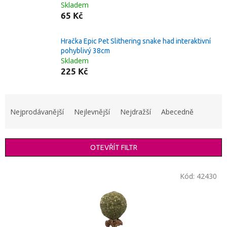
Skladem
65 Kč
Hračka Epic Pet Slithering snake had interaktivní
pohyblivý 38cm
Skladem
225 Kč
Ř
a
Nejprodávanější
Nejlevnější
Nejdražší
Abecedně
z
e
n
OTEVŘÍT FILTR
í
p
V
r
Kód:
42430
ý
o
p
d
i
u
s
k
p