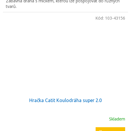
Zábavná dráha s míčkem, kterou lze pospojovat do různých
tvarů.
Kód:
103-43156
Hračka Catit Koulodráha super 2.0
Skladem
Průměrné
hodnocení
produktu