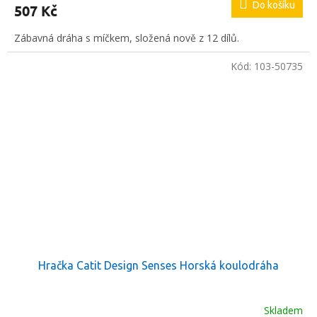
Do košíku
507 Kč
je
5,0
Zábavná dráha s míčkem, složená nově z 12 dílů.
z
5
hvězdiček.
Kód:
103-50735
Hračka Catit Design Senses Horská koulodráha
Skladem