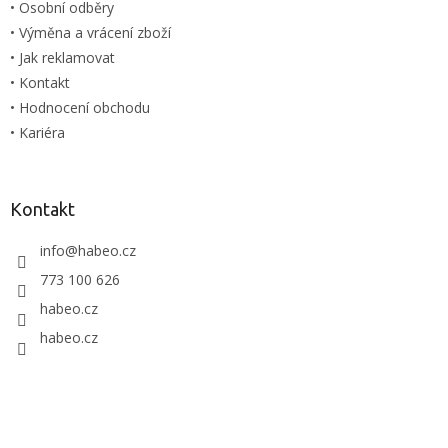
• Osobní odběry
v
ý
• Výměna a vrácení zboží
p
• Jak reklamovat
i
• Kontakt
s
u
• Hodnocení obchodu
• Kariéra
Kontakt
info
@
habeo.cz
773 100 626
habeo.cz
habeo.cz