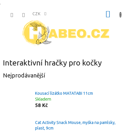
.
Přejít
NÁKUP
na
CZK
obsah
KOŠÍK
Interaktivní hračky pro kočky
Nejprodávanější
Kousací lízátko MATATABI 11cm
Skladem
58 Kč
Cat Activity Snack Mouse, myška na pamlsky,
plast, 9cm