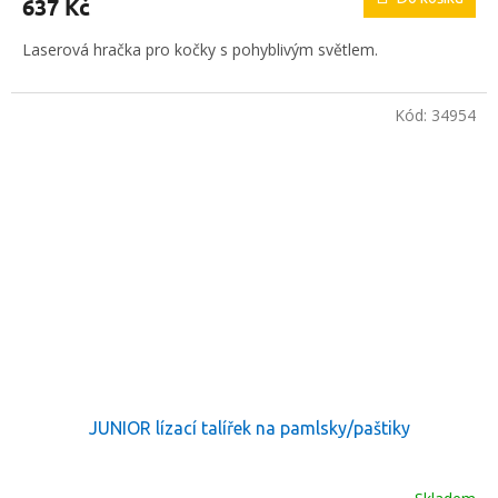
637 Kč
Laserová hračka pro kočky s pohyblivým světlem.
Kód:
34954
JUNIOR lízací talířek na pamlsky/paštiky