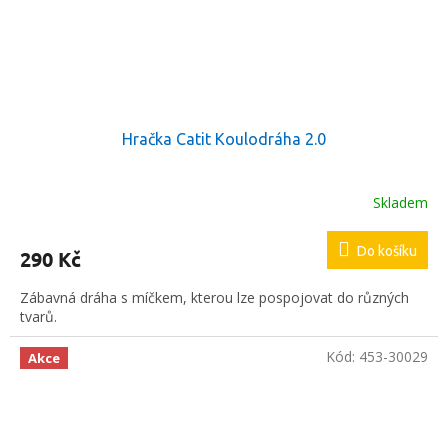
Hračka Catit Koulodráha 2.0
Skladem
Průměrné
hodnocení
produktu
Do košíku
290 Kč
je
5,0
Zábavná dráha s míčkem, kterou lze pospojovat do různých
z
tvarů.
5
hvězdiček.
Kód:
453-30029
Akce