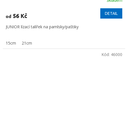
Skladem
DETAIL
56 Kč
od
JUNIOR lízací talířek na pamlsky/paštiky
15cm
21cm
Kód:
46000