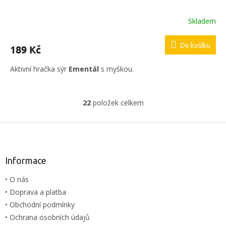
Skladem
Do košíku
189 Kč
Aktivní hračka sýr
Ementál
s myškou.
22
položek celkem
O
v
l
Z
á
á
d
p
a
a
Informace
c
t
í
• O nás
í
p
• Doprava a platba
r
v
• Obchodní podmínky
k
• Ochrana osobních údajů
y