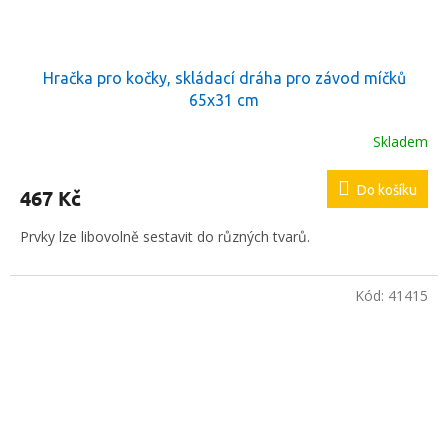
Hračka pro kočky, skládací dráha pro závod míčků
65x31 cm
Skladem
Do košíku
467 Kč
Prvky lze libovolně sestavit do různých tvarů.
Kód:
41415