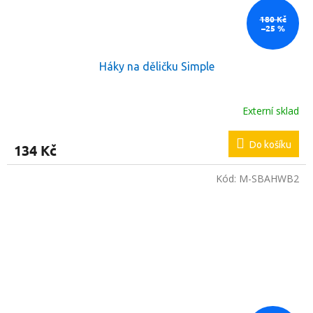
180 Kč
–25 %
Háky na děličku Simple
Externí sklad
Do košíku
134 Kč
Kód:
M-SBAHWB2