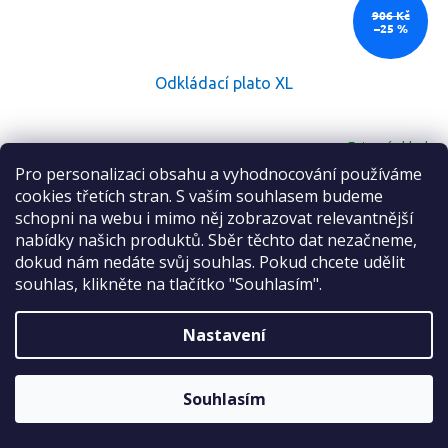
906 Kč
–25 %
Odkládací plato XL
Externí sklad
Pro personalizaci obsahu a vyhodnocování používáme
Sleva 2 %
cookies třetích stran. S vaším souhlasem budeme
Do košíku
674 Kč
na první nákup
schopni na webu i mimo něj zobrazovat relevantnější
nabídky našich produktů. Sběr těchto dat nezačneme,
dokud nám nedáte svůj souhlas. Pokud chcete udělit
NAČÍST 10 DALŠÍCH
souhlas, klikněte na tlačítko "Souhlasím".
S
1
2
t
O
r
40
položek celkem
v
Nastavení
ODESLAT
á
l
NAHORU
n
á
k
Sleva platí bez omezení.
o
d
Zásady zpracování osobních údajů
Souhlasím
v
Z
a
á
c
á
n
í