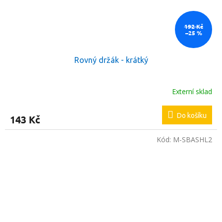
192 Kč
–25 %
Rovný držák - krátký
Externí sklad
Do košíku
143 Kč
Kód:
M-SBASHL2