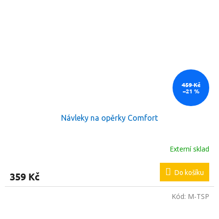
459 Kč
–21 %
Návleky na opěrky Comfort
Externí sklad
Do košíku
359 Kč
Kód:
M-TSP