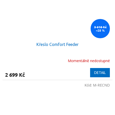
3 618 Kč
–25 %
Křeslo Comfort Feeder
Momentálně nedostupné
DETAIL
2 699 Kč
Kód:
M-RECND