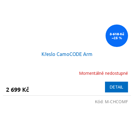
3 618 Kč
–25 %
Křeslo CamoCODE Arm
Momentálně nedostupné
DETAIL
2 699 Kč
Kód:
M-CHCOMF