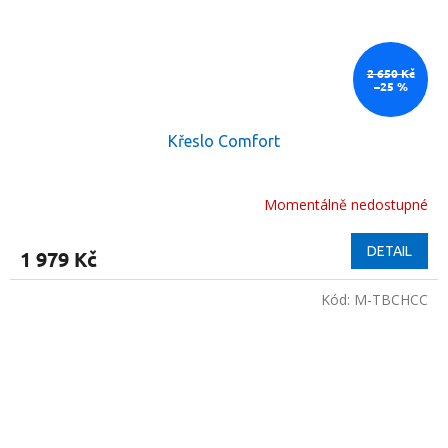
2 650 Kč
–25 %
Křeslo Comfort
Momentálně nedostupné
DETAIL
1 979 Kč
Kód:
M-TBCHCC