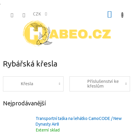
.
Přejít
NÁKUP
na
CZK
obsah
KOŠÍK
Rybářská křesla
Příslušenství ke
Křesla
křeslům
Nejprodávanější
Transportní taška na lehátko CamoCODE / New
Dynasty Air8
Externí sklad