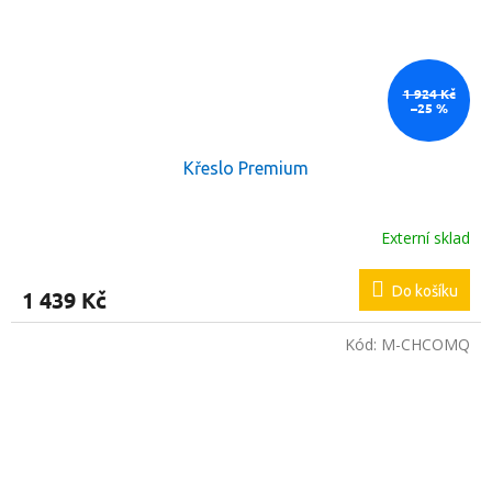
1 924 Kč
–25 %
Křeslo Premium
Externí sklad
Do košíku
1 439 Kč
Kód:
M-CHCOMQ