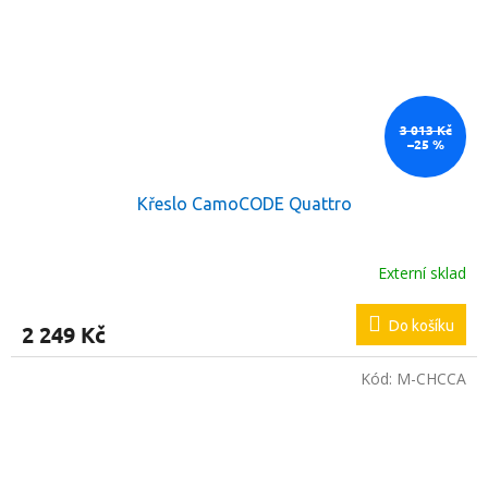
3 013 Kč
–25 %
Křeslo CamoCODE Quattro
Externí sklad
Do košíku
2 249 Kč
Kód:
M-CHCCA