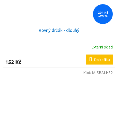
204 Kč
–25 %
Rovný držák - dlouhý
Externí sklad
Do košíku
152 Kč
Kód:
M-SBALHS2