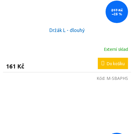
217 Kč
–25 %
Držák L - dlouhý
Externí sklad
Do košíku
161 Kč
Kód:
M-SBAPHS