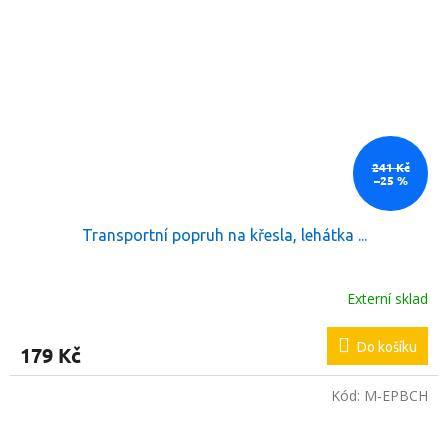
241 Kč
–25 %
Transportní popruh na křesla, lehátka ...
Externí sklad
Do košíku
179 Kč
Kód:
M-EPBCH