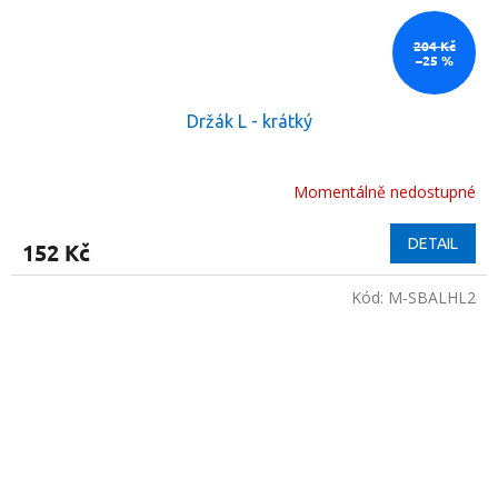
204 Kč
–25 %
Držák L - krátký
Momentálně nedostupné
DETAIL
152 Kč
Kód:
M-SBALHL2