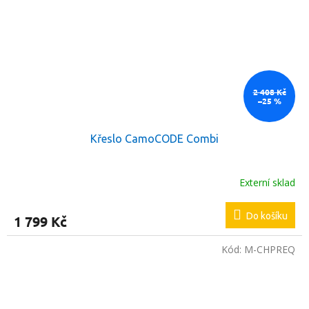
2 408 Kč
–25 %
Křeslo CamoCODE Combi
Externí sklad
Do košíku
1 799 Kč
Kód:
M-CHPREQ