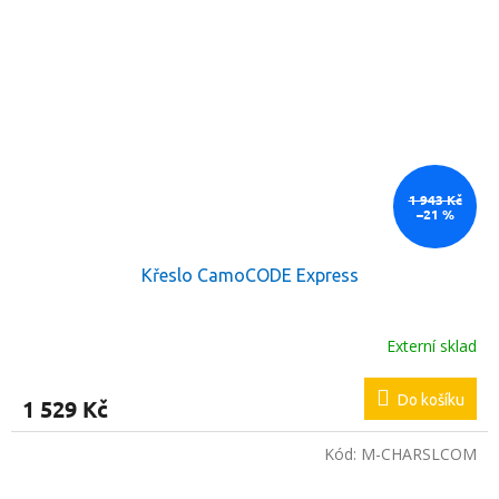
1 943 Kč
–21 %
Křeslo CamoCODE Express
Externí sklad
Do košíku
1 529 Kč
Kód:
M-CHARSLCOM