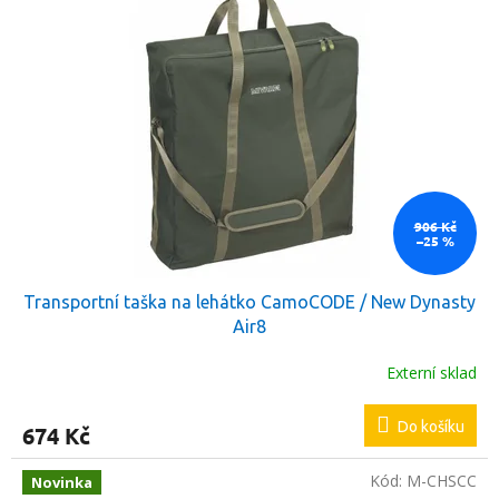
ý
o
p
d
i
u
s
k
p
t
r
ů
o
d
u
k
906 Kč
–25 %
t
ů
Transportní taška na lehátko CamoCODE / New Dynasty
Air8
Externí sklad
Do košíku
674 Kč
Kód:
M-CHSCC
Novinka