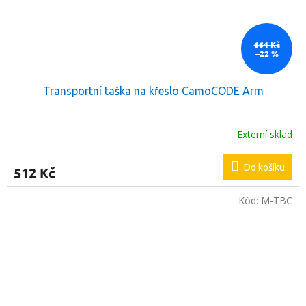
664 Kč
–22 %
Transportní taška na křeslo CamoCODE Arm
Externí sklad
Do košíku
512 Kč
Kód:
M-TBC