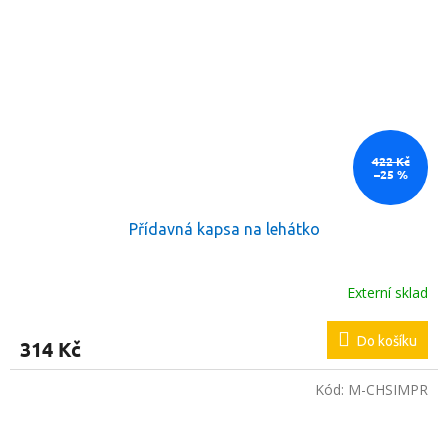
422 Kč
–25 %
Přídavná kapsa na lehátko
Externí sklad
Do košíku
314 Kč
Kód:
M-CHSIMPR