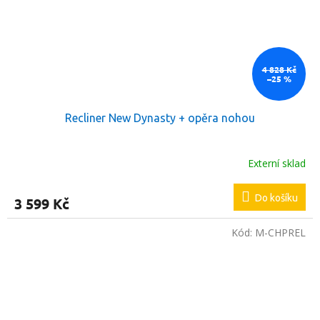
4 828 Kč
–25 %
Recliner New Dynasty + opěra nohou
Externí sklad
Do košíku
3 599 Kč
Kód:
M-CHPREL