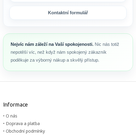
Kontaktní formulář
Nejvíc nám záleží na Vaší spokojenosti.
Nic nás totiž
nepotěší víc, než když nám spokojený zákazník
poděkuje za výborný nákup a skvělý přístup.
Z
á
p
a
Informace
t
• O nás
í
• Doprava a platba
• Obchodní podmínky