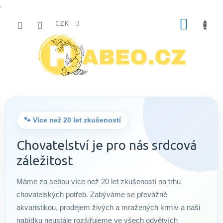
.
Přejít
NÁKUP
na
CZK
obsah
KOŠÍK
🐾 Více než 20 let zkušeností
Chovatelství je pro nás srdcová
záležitost
Máme za sebou více než 20 let zkušeností na trhu
chovatelských potřeb. Zabýváme se převážně
akvaristikou, prodejem živých a mražených krmiv a naši
nabídku neustále rozšiřujeme ve všech odvětvích