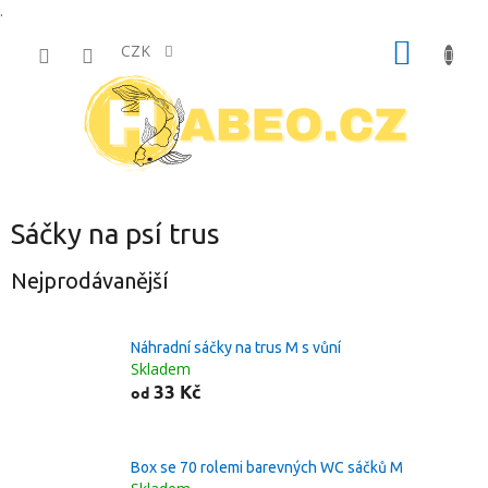
.
Přejít
NÁKUP
na
CZK
obsah
KOŠÍK
Sáčky na psí trus
Nejprodávanější
Náhradní sáčky na trus M s vůní
Skladem
33 Kč
od
Box se 70 rolemi barevných WC sáčků M