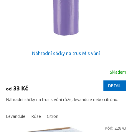
t
r
ů
o
d
u
k
t
ů
Náhradní sáčky na trus M s vůní
Skladem
DETAIL
33 Kč
od
Náhradní sáčky na trus s vůní růže, levandule nebo citrónu.
Levandule
Růže
Citron
Kód:
22843