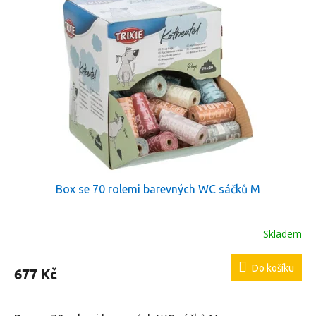
Box se 70 rolemi barevných WC sáčků M
Skladem
Do košíku
677 Kč