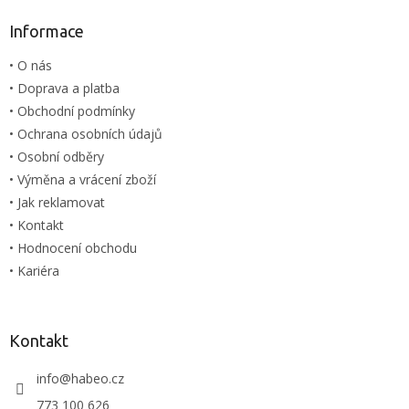
d
p
a
a
Informace
c
t
í
• O nás
í
p
• Doprava a platba
r
v
• Obchodní podmínky
k
• Ochrana osobních údajů
y
• Osobní odběry
v
ý
• Výměna a vrácení zboží
p
• Jak reklamovat
i
• Kontakt
s
u
• Hodnocení obchodu
• Kariéra
Kontakt
info
@
habeo.cz
773 100 626