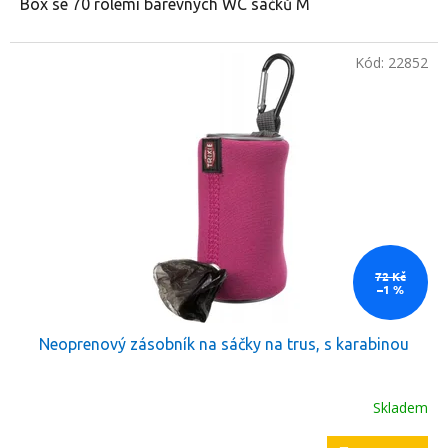
Box se 70 rolemi barevných WC sáčků M
Kód:
22852
72 Kč
–1 %
Neoprenový zásobník na sáčky na trus, s karabinou
Skladem