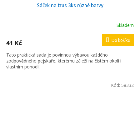
Sáček na trus 3ks různé barvy
Skladem
Do košíku
41 Kč
Tato praktická sada je povinnou výbavou každého
zodpovědného pejskaře, kterému záleží na čistém okolí i
vlastním pohodlí.
Kód:
58332