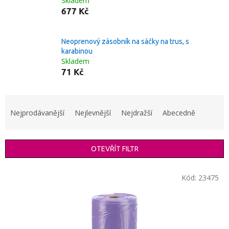
Skladem
677 Kč
Neoprenový zásobník na sáčky na trus, s
karabinou
Skladem
71 Kč
Ř
a
Nejprodávanější
Nejlevnější
Nejdražší
Abecedně
z
e
n
OTEVŘÍT FILTR
í
p
V
r
Kód:
23475
ý
o
p
d
i
u
s
k
p