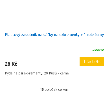
Plastový zásobník na sáčky na exkrementy + 1 role černý
Skladem
Do košíku
28 Kč
Pytle na psí exkrementy. 20 Kusů - černé
15
položek celkem
O
v
l
Z
á
á