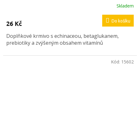
Skladem
Průměrné
hodnocení
produktu
Do košíku
26 Kč
je
5,0
Doplňkové krmivo s echinaceou, betaglukanem,
z
5
prebiotiky a zvýšeným obsahem vitamínů
hvězdiček.
Kód:
15602