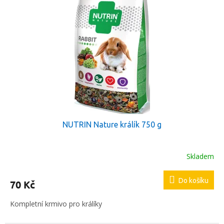
p
d
i
u
s
k
p
t
r
ů
o
d
u
k
t
ů
NUTRIN Nature králík 750 g
Skladem
Průměrné
hodnocení
produktu
Do košíku
70 Kč
je
5,0
Kompletní krmivo pro králíky
z
5
hvězdiček.