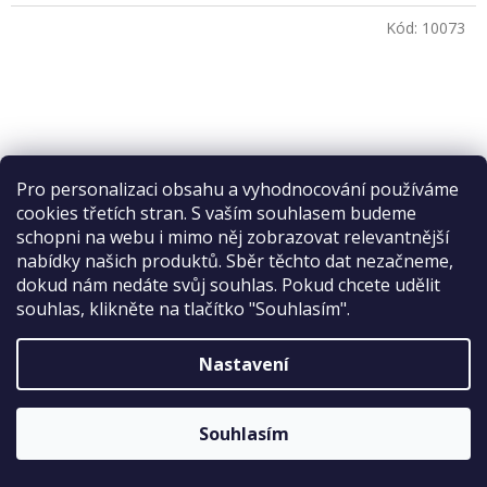
Kód:
10073
Pro personalizaci obsahu a vyhodnocování používáme
Sleva 2 %
cookies třetích stran. S vaším souhlasem budeme
na první nákup
schopni na webu i mimo něj zobrazovat relevantnější
nabídky našich produktů. Sběr těchto dat nezačneme,
dokud nám nedáte svůj souhlas. Pokud chcete udělit
souhlas, klikněte na tlačítko "Souhlasím".
Slunečnice černá
Nastavení
ODESLAT
Skladem
Sleva platí bez omezení.
Průměrné
hodnocení
Zásady zpracování osobních údajů
Souhlasím
produktu
DETAIL
29 Kč
od
je