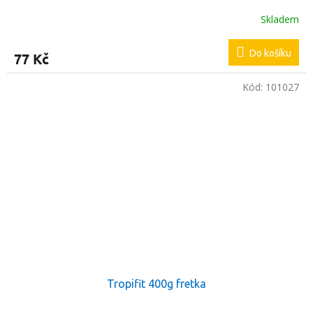
Skladem
Průměrné
hodnocení
produktu
Do košíku
77 Kč
je
5,0
z
Kód:
101027
5
hvězdiček.
Tropifit 400g fretka