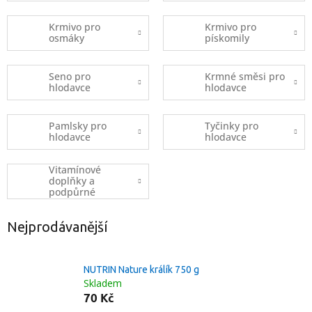
Krmivo pro
Krmivo pro
osmáky
pískomily
Seno pro
Krmné směsi pro
hlodavce
hlodavce
Pamlsky pro
Tyčinky pro
hlodavce
hlodavce
Vitamínové
doplňky a
podpůrné
prostředky pro
hlodavce
Nejprodávanější
NUTRIN Nature králík 750 g
Skladem
70 Kč