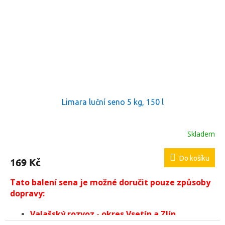
Limara luční seno 5 kg, 150 l
Skladem
Do košíku
169 Kč
Tato balení sena je možné doručit pouze způsoby
dopravy:
Valašský rozvoz - okres Vsetín a Zlín,