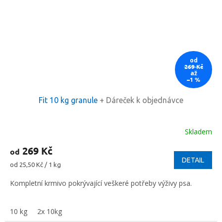
od
269 Kč
až
–1 %
Fit 10 kg granule
+ Dáreček k objednávce
Skladem
Průměrné
hodnocení
269 Kč
od
produktu
je
DETAIL
Měrná
od 25,50 Kč / 1 kg
5,0
cena:
z
Kompletní krmivo pokrývající veškeré potřeby výživy psa.
5
hvězdiček.
10 kg
2x 10kg