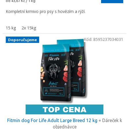
Měrná
od 43,67 Kč / 1 kg
5,0
cena:
z
Kompletní krmivo pro psy s hovězím a rýží.
5
hvězdiček.
15 kg
2x 15kg
Kód:
8595237034031
Doporučujeme
Fitmin dog For Life Adult Large Breed 12 kg
+ Dáreček k
objednávce