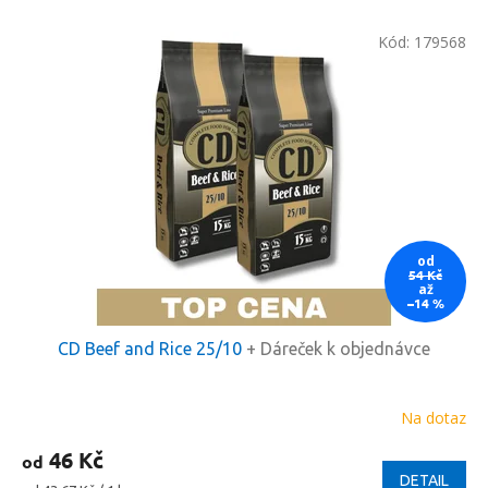
p
V
r
Kód:
179568
ý
o
p
d
i
u
s
k
p
t
r
ů
o
d
u
od
k
54 Kč
až
t
–14 %
ů
CD Beef and Rice 25/10
+ Dáreček k objednávce
Na dotaz
Průměrné
hodnocení
46 Kč
od
produktu
je
DETAIL