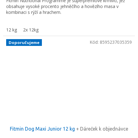
Fitmin Nutritional Programme je superprémiové krmivo, jež
obsahuje vysoké procento jehněčího a hovězího masa v
kombinaci s rýží a hrachem.
12 kg
2x 12kg
Kód:
8595237035359
Doporučujeme
Fitmin Dog Maxi Junior 12 kg
+ Dáreček k objednávce