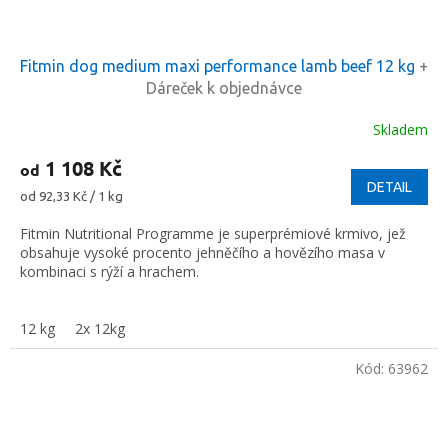
Fitmin dog medium maxi performance lamb beef 12 kg
+
Dáreček k objednávce
Skladem
1 108 Kč
od
DETAIL
Měrná
od 92,33 Kč / 1 kg
cena:
Fitmin Nutritional Programme je superprémiové krmivo, jež
obsahuje vysoké procento jehněčího a hovězího masa v
kombinaci s rýží a hrachem.
12 kg
2x 12kg
Kód:
63962