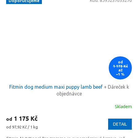
Kód:
8595237033270
Doporučujeme
od
1 175 Kč
až
–1 %
Fitmin dog medium maxi puppy lamb beef
+ Dáreček k
objednávce
Skladem
1 175 Kč
od
DETAIL
Měrná
od 97,92 Kč / 1 kg
cena: