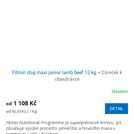
Fitmin dog maxi junior lamb beef 12 kg
+ Dáreček k
objednávce
Skladem
1 108 Kč
od
DETAIL
Měrná
od 92,33 Kč / 1 kg
cena:
Fitmin Nutritional Programme je superprémiové krmivo, jež
obsahuje vysoké procento jehněčího a hovězího masa v
kombinaci s rýží a hrachem.