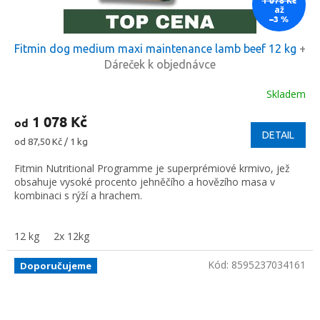
až
–3 %
Fitmin dog medium maxi maintenance lamb beef 12 kg
+
Dáreček k objednávce
Skladem
1 078 Kč
od
DETAIL
Měrná
od 87,50 Kč / 1 kg
cena:
Fitmin Nutritional Programme je superprémiové krmivo, jež
obsahuje vysoké procento jehněčího a hovězího masa v
kombinaci s rýží a hrachem.
12 kg
2x 12kg
Kód:
8595237034161
Doporučujeme