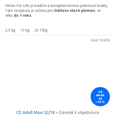
cena:
Fitmin For Life je tradiční a kompletní krmivo prémiové kvality.
Tato receptura je určena pro
štěňata všech plemen
, ve
věku
do 1 roku
.
2,5 kg
12 kg
2x 12kg
Kód:
99839
od
69 Kč
až
–15 %
CD Adult Maxi 32/18
+ Dáreček k objednávce