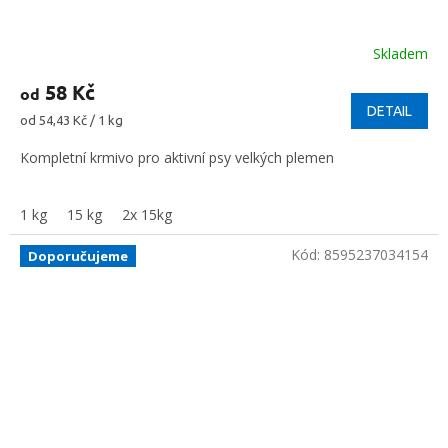
Skladem
58 Kč
od
DETAIL
Měrná
od 54,43 Kč / 1 kg
cena:
Kompletní krmivo pro aktivní psy velkých plemen
1 kg
15 kg
2x 15kg
Kód:
8595237034154
Doporučujeme