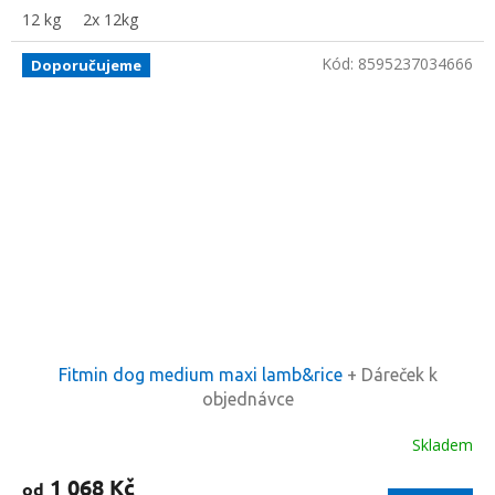
12 kg
2x 12kg
Kód:
8595237034666
Doporučujeme
Fitmin dog medium maxi lamb&rice
+ Dáreček k
objednávce
Skladem
1 068 Kč
od