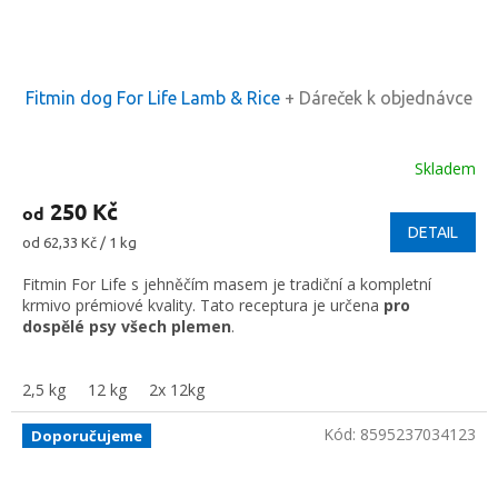
Fitmin dog For Life Lamb & Rice
+ Dáreček k objednávce
Skladem
250 Kč
od
DETAIL
Měrná
od 62,33 Kč / 1 kg
cena:
Fitmin For Life s jehněčím masem je tradiční a kompletní
krmivo prémiové kvality. Tato receptura je určena
pro
dospělé psy všech plemen
.
2,5 kg
12 kg
2x 12kg
Kód:
8595237034123
Doporučujeme