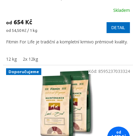
Skladem
654 Kč
od
DETAIL
Měrná
od 54,50 Kč / 1 kg
cena:
Fitmin For Life je tradiční a kompletní krmivo prémiové kvality.
12 kg
2x 12kg
Kód:
8595237033324
Doporučujeme
od
1 078 Kč