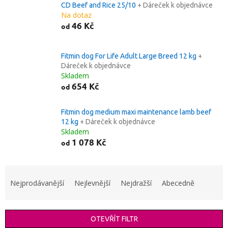
CD Beef and Rice 25/10
+ Dáreček k objednávce
Na dotaz
46 Kč
od
Fitmin dog For Life Adult Large Breed 12 kg
+
Dáreček k objednávce
Skladem
654 Kč
od
Fitmin dog medium maxi maintenance lamb beef
12 kg
+ Dáreček k objednávce
Skladem
1 078 Kč
od
Ř
a
Nejprodávanější
Nejlevnější
Nejdražší
Abecedně
z
e
n
OTEVŘÍT FILTR
í