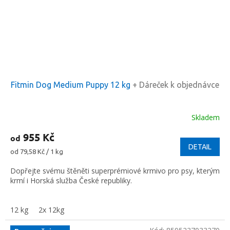
Fitmin Dog Medium Puppy 12 kg
+ Dáreček k objednávce
Skladem
955 Kč
od
DETAIL
Měrná
od 79,58 Kč / 1 kg
cena:
Dopřejte svému štěněti superprémiové krmivo pro psy, kterým
krmí i Horská služba České republiky.
12 kg
2x 12kg