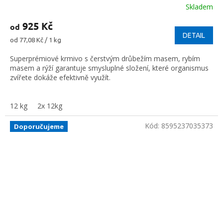
Skladem
925 Kč
od
DETAIL
Měrná
od 77,08 Kč / 1 kg
cena:
Superprémiové krmivo s čerstvým drůbežím masem, rybím
masem a rýží garantuje smysluplné složení, které organismus
zvířete dokáže efektivně využít.
12 kg
2x 12kg
Kód:
8595237035373
Doporučujeme