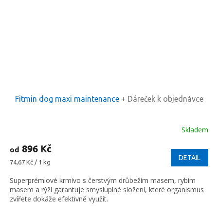
Fitmin dog maxi maintenance
+ Dáreček k objednávce
Skladem
896 Kč
od
DETAIL
Měrná
74,67 Kč / 1 kg
cena:
Superprémiové krmivo s čerstvým drůbežím masem, rybím
masem a rýží garantuje smysluplné složení, které organismus
zvířete dokáže efektivně využít.