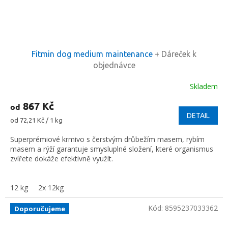
Fitmin dog medium maintenance
+ Dáreček k
objednávce
Skladem
867 Kč
od
DETAIL
Měrná
od 72,21 Kč / 1 kg
cena:
Superprémiové krmivo s čerstvým drůbežím masem, rybím
masem a rýží garantuje smysluplné složení, které organismus
zvířete dokáže efektivně využít.
12 kg
2x 12kg
Kód:
8595237033362
Doporučujeme