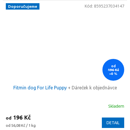
Kód:
8595237034147
Doporučujeme
od
196 Kč
–0 %
Fitmin dog For Life Puppy
+ Dáreček k objednávce
Skladem
196 Kč
od
DETAIL
Měrná
od 56,08 Kč / 1 kg