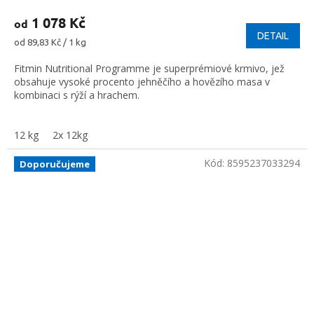
1 078 Kč
od
DETAIL
Měrná
od 89,83 Kč / 1 kg
cena:
Fitmin Nutritional Programme je superprémiové krmivo, jež
obsahuje vysoké procento jehněčího a hovězího masa v
kombinaci s rýží a hrachem.
12 kg
2x 12kg
Kód:
8595237033294
Doporučujeme