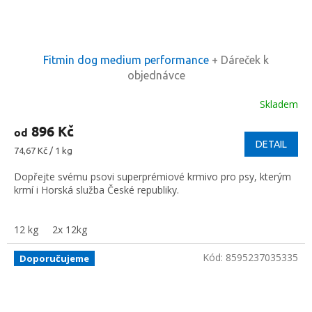
Fitmin dog medium performance
+ Dáreček k
objednávce
Skladem
896 Kč
od
DETAIL
Měrná
74,67 Kč / 1 kg
cena:
Dopřejte svému psovi superprémiové krmivo pro psy, kterým
krmí i Horská služba České republiky.
12 kg
2x 12kg
Kód:
8595237035335
Doporučujeme