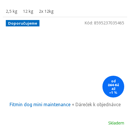
2,5 kg
12 kg
2x 12kg
Kód:
8595237035465
Doporučujeme
od
264 Kč
až
–1 %
Fitmin dog mini maintenance
+ Dáreček k objednávce
Skladem