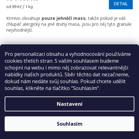
DETAIL
Měrná
od 89 Kč / 1 kg
cena:
Krmivo obsahuje
pouze jehněčí maso
, takže pokud je váš
chlupáč alergický na jiné druhy masa, jsou pro něj tyto granule
nejvhodnější.
12 kg
2x 12kg
Pro personalizaci obsahu a vyhodnocování používáme
Sleva 2 %
Kód:
8595237034109
cookies třetích stran. S vaším souhlasem budeme
Doporučujeme
na první nákup
schopni na webu i mimo něj zobrazovat relevantnější
nabídky našich produktů. Sběr těchto dat nezačneme,
dokud nám nedáte svůj souhlas. Pokud chcete udělit
souhlas, klikněte na tlačítko "Souhlasím".
Nastavení
ODESLAT
Sleva platí bez omezení.
Zásady zpracování osobních údajů
od
Souhlasím
745 Kč
až
–3 %