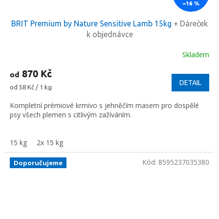
–16 %
BRIT Premium by Nature Sensitive Lamb 15kg
+ Dáreček
k objednávce
Skladem
870 Kč
od
DETAIL
Měrná
od 58 Kč / 1 kg
cena:
Kompletní prémiové krmivo s jehněčím masem pro dospělé
psy všech plemen s citlivým zažíváním.
15 kg
2x 15 kg
Kód:
8595237035380
Doporučujeme