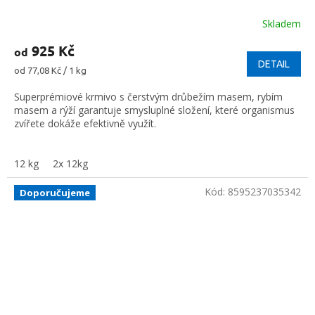
Skladem
Průměrné
hodnocení
925 Kč
od
produktu
je
DETAIL
Měrná
od 77,08 Kč / 1 kg
5,0
cena:
z
Superprémiové krmivo s čerstvým drůbežím masem, rybím
5
masem a rýží garantuje smysluplné složení, které organismus
hvězdiček.
zvířete dokáže efektivně využít.
12 kg
2x 12kg
Kód:
8595237035342
Doporučujeme