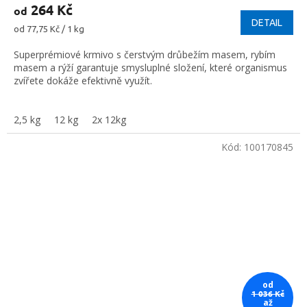
264 Kč
od
DETAIL
Měrná
od 77,75 Kč / 1 kg
cena:
Superprémiové krmivo s čerstvým drůbežím masem, rybím
masem a rýží garantuje smysluplné složení, které organismus
zvířete dokáže efektivně využít.
2,5 kg
12 kg
2x 12kg
Kód:
100170845
od
1 036 Kč
až