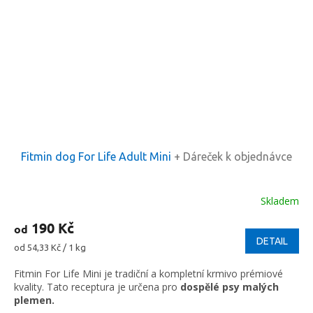
Fitmin dog For Life Adult Mini
+ Dáreček k objednávce
Skladem
190 Kč
od
DETAIL
Měrná
od 54,33 Kč / 1 kg
cena:
Fitmin For Life Mini je tradiční a kompletní krmivo prémiové
kvality. Tato receptura je určena pro
dospělé psy malých
plemen.