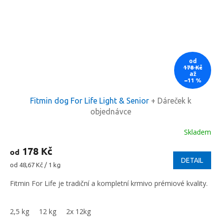
od
178 Kč
až
–11 %
Fitmin dog For Life Light & Senior
+ Dáreček k
objednávce
Skladem
178 Kč
od
DETAIL
Měrná
od 48,67 Kč / 1 kg
cena:
Fitmin For Life je tradiční a kompletní krmivo prémiové kvality.
2,5 kg
12 kg
2x 12kg