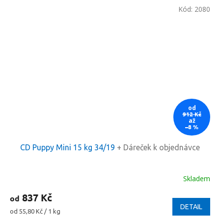
Kód:
2080
od
912 Kč
až
–8 %
CD Puppy Mini 15 kg 34/19
+ Dáreček k objednávce
Skladem
837 Kč
od
DETAIL
Měrná
od 55,80 Kč / 1 kg
cena: