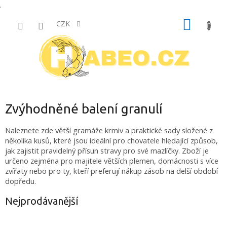
.
Přejít
NÁKUP
na
CZK
obsah
KOŠÍK
Zvýhodněné balení granulí
Naleznete zde větší gramáže krmiv a praktické sady složené z
několika kusů, které jsou ideální pro chovatele hledající způsob,
jak zajistit pravidelný přísun stravy pro své mazlíčky. Zboží je
určeno zejména pro majitele větších plemen, domácnosti s více
zvířaty nebo pro ty, kteří preferují nákup zásob na delší období
dopředu.
Nejprodávanější