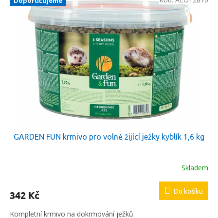
Doporučujeme
GARDEN FUN krmivo pro volně žijící ježky kyblík 1,6 kg
Skladem
Do košíku
342 Kč
Kompletní krmivo na dokrmování ježků.