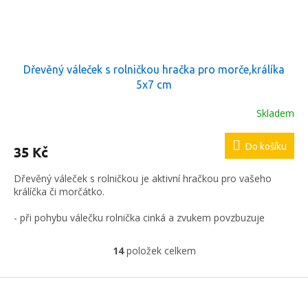
Dřevěný váleček s rolničkou hračka pro morče,králíka
5x7 cm
Skladem
Do košíku
35 Kč
Dřevěný váleček s rolničkou je aktivní hračkou pro vašeho
králíčka či morčátko.
- při pohybu válečku rolnička cinká a zvukem povzbuzuje
drobného hlodavce ke hře a pohybové aktivitě
14
položek celkem
O
v
l
Z
á
á