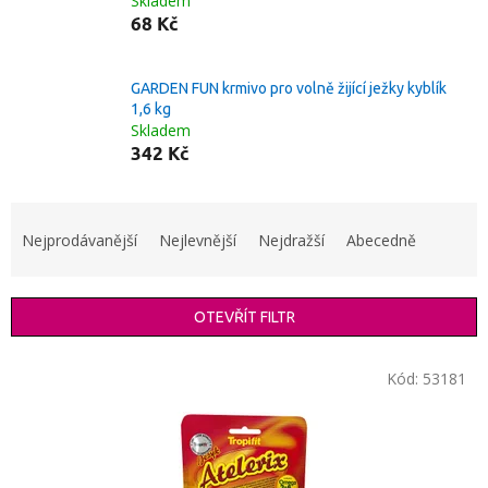
Skladem
68 Kč
GARDEN FUN krmivo pro volně žijící ježky kyblík
1,6 kg
Skladem
342 Kč
Ř
a
Nejprodávanější
Nejlevnější
Nejdražší
Abecedně
z
e
n
OTEVŘÍT FILTR
í
p
V
r
Kód:
53181
ý
o
p
d
i
u
s
k
p