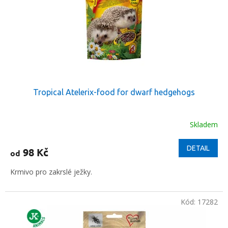
t
r
ů
o
d
u
k
t
ů
Tropical Atelerix-food for dwarf hedgehogs
Skladem
DETAIL
98 Kč
od
Krmivo pro zakrslé ježky.
Kód:
17282