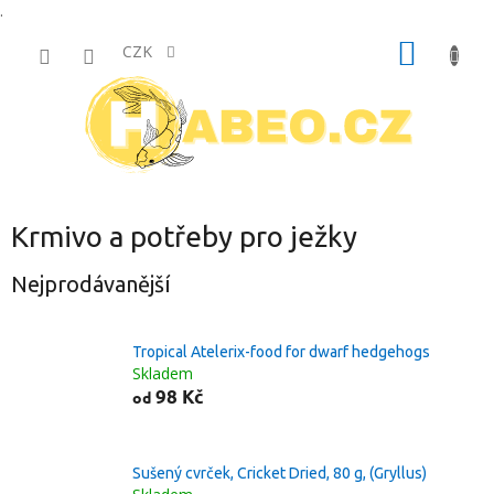
.
Přejít
NÁKUP
na
CZK
obsah
KOŠÍK
Krmivo a potřeby pro ježky
Nejprodávanější
Tropical Atelerix-food for dwarf hedgehogs
Skladem
98 Kč
od
Sušený cvrček, Cricket Dried, 80 g, (Gryllus)