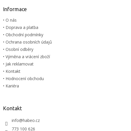
d
p
a
a
Informace
c
t
í
• O nás
í
p
• Doprava a platba
r
v
• Obchodní podmínky
k
• Ochrana osobních údajů
y
• Osobní odběry
v
ý
• Výměna a vrácení zboží
p
• Jak reklamovat
i
• Kontakt
s
u
• Hodnocení obchodu
• Kariéra
Kontakt
info
@
habeo.cz
773 100 626