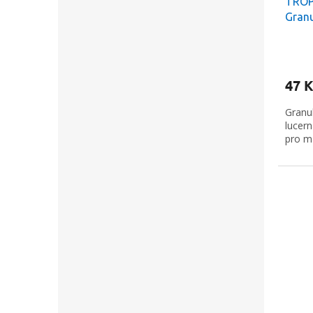
TROPI
Granu
vojtě
47 K
Granu
lucer
pro m