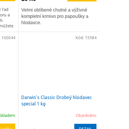
 řad
Velmi oblíbené chutné a výživné
poru a
kompletní krmivo pro papoušky a
ch
hlodavce.
 můžete
ivu
ři léčbě
:
100044
Kód:
15584
emocnění
Darwin's Classic Drobný hlodavec
special 1 kg
Skladem
Objednáno
DETAIL