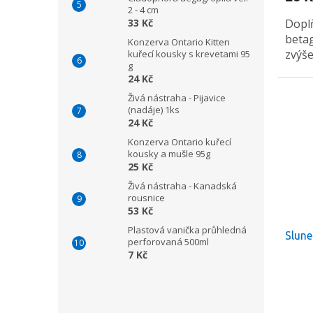
2 - 4 cm
5,0
33 Kč
Dopl
z
5
betag
Konzerva Ontario Kitten
hvězdi
zvýš
kuřecí kousky s krevetami 95
g
24 Kč
Živá nástraha - Pijavice
(nadáje) 1ks
24 Kč
Konzerva Ontario kuřecí
kousky a mušle 95g
25 Kč
Živá nástraha - Kanadská
rousnice
53 Kč
Plastová vanička průhledná
Slune
perforovaná 500ml
7 Kč
Průmě
hodno
produ