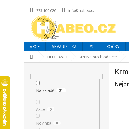
.
Přejít
773 100 626
info@habeo.cz
na
obsah
AKCE
AKVARISTIKA
PSI
KOČKY
Domů
HLODAVCI
Krmiva pro hlodavce
P
Krmi
o
s
Nejpr
t
r
Na skladě
31
a
n
Akce
0
n
í
p
Novinka
0
a