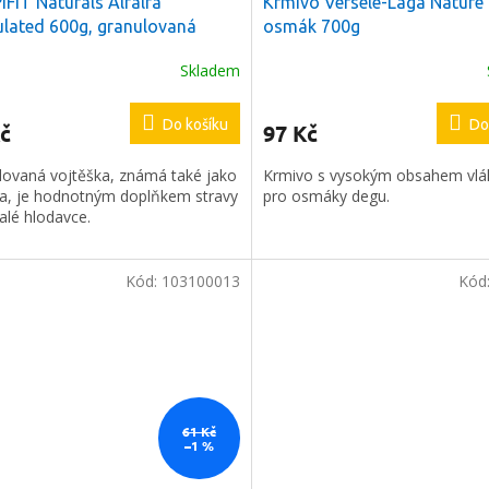
FIT Naturals Alfalfa
Krmivo Versele-Laga Nature
lated 600g, granulovaná
osmák 700g
ška
Skladem
Do košíku
Do
č
97 Kč
lovaná vojtěška, známá také jako
Krmivo s vysokým obsahem vlá
na, je hodnotným doplňkem stravy
pro osmáky degu.
alé hlodavce.
Kód:
103100013
Kód
61 Kč
–1 %