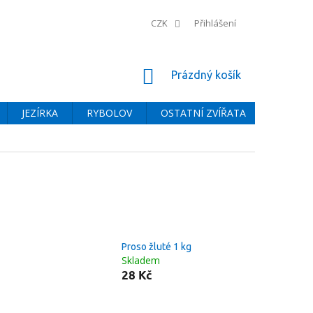
CZK
Přihlášení
NÁKUPNÍ
Prázdný košík
KOŠÍK
JEZÍRKA
RYBOLOV
OSTATNÍ ZVÍŘATA
BAZÉNY
Proso žluté 1 kg
Skladem
28 Kč