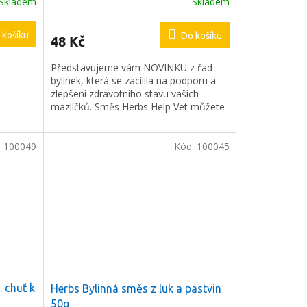
Skladem
Skladem
 košíku
Do košíku
48 Kč
Představujeme vám NOVINKU z řad
bylinek, která se zacílila na podporu a
zlepšení zdravotního stavu vašich
mazlíčků. Směs Herbs Help Vet můžete
podávat jako pochoutku ke krmivu nebo
ji pojmout jako podporu při léčbě nebo
v rekonvalescenci po onemocnění
:
100049
Kód:
100045
mazlíčka.
 chuť k
Herbs Bylinná směs z luk a pastvin
50g