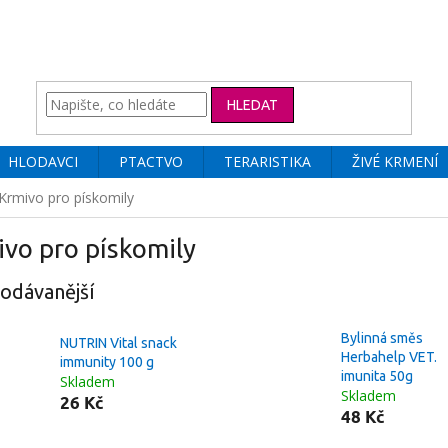
HLEDAT
HLODAVCI
PTACTVO
TERARISTIKA
ŽIVÉ KRMENÍ
Krmivo pro pískomily
vo pro pískomily
odávanější
Bylinná směs
NUTRIN Vital snack
Herbahelp VET.
immunity 100 g
imunita 50g
Skladem
Skladem
26 Kč
48 Kč