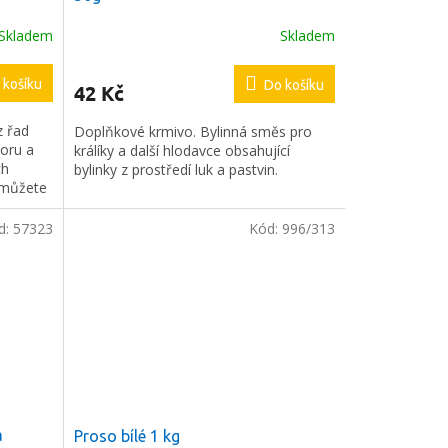
Skladem
Skladem
 košíku
Do košíku
42 Kč
 řad
Doplňkové krmivo. Bylinná směs pro
poru a
králíky a další hlodavce obsahující
ch
bylinky z prostředí luk a pastvin.
 můžete
ivu
ři léčbě
d:
57323
Kód:
996/313
emocnění
a
Proso bílé 1 kg