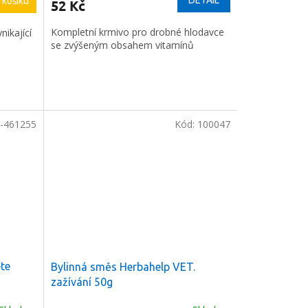
 košíku
52 Kč
Kompletní krmivo pro drobné hlodavce
ikající
se zvýšeným obsahem vitamínů
-461255
Kód:
100047
te
Bylinná směs Herbahelp VET.
zažívání 50g