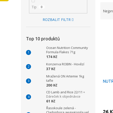
Ř
n
Tip
0
a
e
Nejpr
z
l
ROZBALIT FILTR
e
V
n
ý
í
p
p
Top 10 produktů
i
r
Ocean Nutrition Community
s
o
Formula Flakes 71g
p
d
174 Kč
r
u
Konzerva ROBIN - Hovězí
o
k
37 Kč
d
t
u
Mražená ON Artemie 1kg
ů
tafle
NUTRI
k
200 Kč
t
CD Lamb and Rice 22/11
+
ů
Dáreček k objednávce
Průmě
61 Kč
hodno
produ
Řasokoule zelená -
26 K
je
Cladophora aegagropila vel.