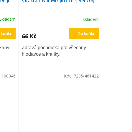
 Degu
Vitakraft Nat Mix jitrocel-jetel 70g
Skladem
Skladem
Průměrné
hodnocení
produktu
 košíku
Do košíku
66 Kč
je
5,0
kniny
z
Zdravá pochoutka pro všechny
5
hlodavce a králíky.
hvězdiček.
:
100046
Kód:
7205-461422