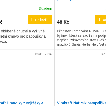
Skladem
rné
cení
ktu
Do košíku
Do
č
48 Kč
ODESLAT
Představujeme vám NOVINKU z
 oblíbené chutné a výživné
bylinek, která se zacílila na pod
etní krmivo pro papoušky a
láře souhlasíte s našimi
zlepšení zdravotního stavu vaši
ček.
vce.
hrany osobních údajů.
mazlíčků. Směs Herbs Help Vet
podávat jako pochoutku ke krm
nebo ji pojmout jako podporu p
Kód:
57326
Kó
nebo v rekonvalescenci po on
mazlíčka.
raft Hranolky z vojtěšky a
Vitakraft Nat Mix pampelišk