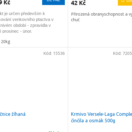
Do
9 Kč
42 Kč
kt je určen především k
Přirozená obranyschopnost a vyn
chuť.
mování venkovního ptactva v
ček.
nivém období - zpravidla v
 prosinec - únor.
20kg
 sáčku nasypeme v přiměřených
ch do krmítka chráněného před
Kód:
15536
Kód:
7205
em.
čnice žíhaná
Krmivo Versele-Laga Comple
činčila a osmák 500g