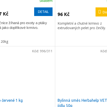
Skladem
DETAIL
Do
7 Kč
96 Kč
čnice žíhaná pro exoty a ptáky
Kompletní a chutné krmivo z
extrudovaných pelet pro činčily.
á jako doplňkové krmivo.
20kg
Kód:
996/311
Kód
a
2 %
na
í nákup
e registrovat
 červené 1 kg
Bylinná směs Herbahelp VET.
jídlu 50g