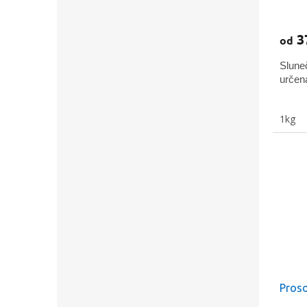
3
od
Slune
určen
1kg
Slev
prvn
Stačí s
E-mail
Proso