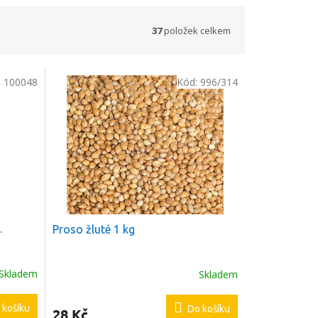
37
položek celkem
:
100048
Kód:
996/314
.
Proso žluté 1 kg
Skladem
Skladem
 košíku
Do košíku
28 Kč