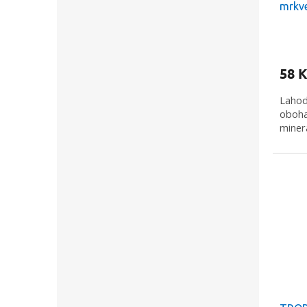
mrkve
58 K
Lahod
oboha
minerá