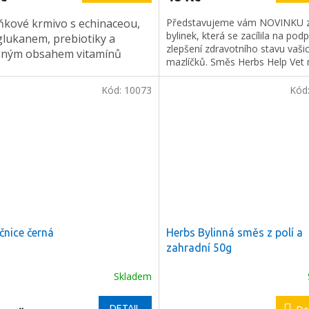
ňkové krmivo s echinaceou,
Představujeme vám NOVINKU z
bylinek, která se zacílila na pod
lukanem, prebiotiky a
zlepšení zdravotního stavu vaši
ček.
eným obsahem vitamínů
mazlíčků. Směs Herbs Help Vet
podávat jako pochoutku ke krm
nebo ji pojmout jako podporu p
Kód:
10073
Kód
nebo v rekonvalescenci po on
mazlíčka.
čnice černá
Herbs Bylinná směs z polí a
zahradní 50g
Skladem
rné
cení
ktu
DETAIL