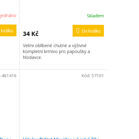
jednáno
Skladem
 košíku
Do košíku
34 Kč
Velmi oblíbené chutné a výživné
kompletní krmivo pro papoušky a
hlodavce.
-461416
Kód:
57101