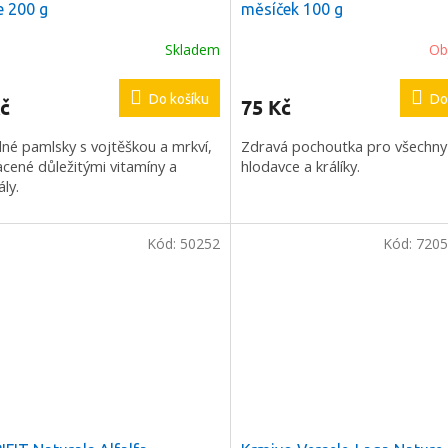
 200 g
měsíček 100 g
Skladem
Ob
Do košíku
Do
č
75 Kč
né pamlsky s vojtěškou a mrkví,
Zdravá pochoutka pro všechny
cené důležitými vitamíny a
hlodavce a králíky.
ly.
Kód:
50252
Kód:
7205