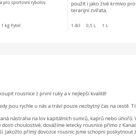
a pro sportovní rybolov.
použít i jako živé krmivo pro
5
ek.
hvězdiček.
terarijní zvířata.
římí dovozci všech
1 kg Pytel
1 dcl
0,5 L
1 L
ných živých nástrah ze
ičí, proto nabízíme
uální exkluzivní ceny.
pit rousnice z první ruky a v nejlepší kvalitě!
y jsou rychle u nás a tráví pouze nezbytný čas na cestě. Tím 
ívaná nástraha na lov kapitálních sumců, kaprů nebo úhořů. V
dosti choulostivé, dovážíme letecky rousnice přímo z Kanad
í. Jakožto přímý dovozce rousnic jsme schopni poskytnout z