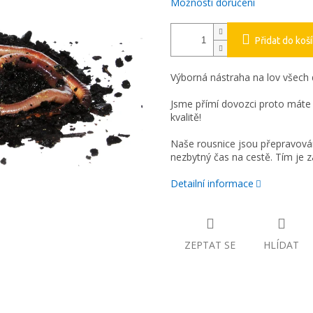
Možnosti doručení
Přidat do koš
Výborná nástraha na lov všech 
Jsme přímí dovozci proto máte 
kvalitě!
Naše rousnice jsou přepravovány
nezbytný čas na cestě. Tím je za
Detailní informace
ZEPTAT SE
HLÍDAT