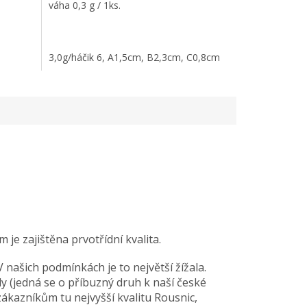
váha 0,3 g / 1ks.
3,0g/háčik 6, A1,5cm, B2,3cm, C0,8cm
3,0g/háčik 4, A
je zajištěna prvotřídní kvalita.
 našich podmínkách je to největší žížala.
y (jedná se o příbuzný druh k naší české
ákazníkům tu nejvyšší kvalitu Rousnic,