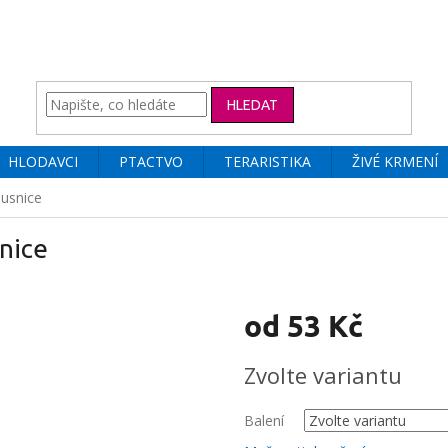
HLEDAT
HLODAVCI
PTACTVO
TERARISTIKA
ŽIVÉ KRMENÍ
ousnice
snice
od
53 Kč
Měrná
Zvolte variantu
cena:
Balení