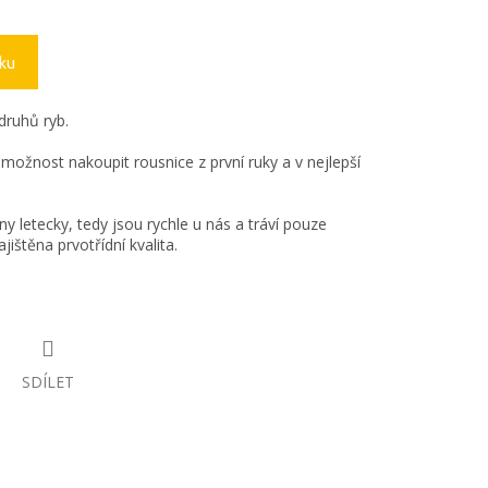
íku
druhů ryb.
možnost nakoupit rousnice z první ruky a v nejlepší
 letecky, tedy jsou rychle u nás a tráví pouze
jištěna prvotřídní kvalita.
SDÍLET