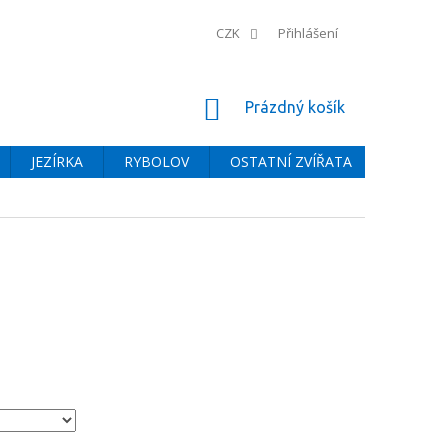
CZK
Přihlášení
NÁKUPNÍ
Prázdný košík
KOŠÍK
JEZÍRKA
RYBOLOV
OSTATNÍ ZVÍŘATA
BAZÉNY