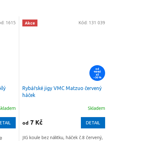
ód:
1615
Kód:
131 039
Akce
od
10 Kč
až
–30 %
ílý
Rybářské jigy VMC Matzuo červený
háček
Skladem
Skladem
7 Kč
od
ETAIL
DETAIL
e
JIG koule bez nálitku, háček č.8 červený,