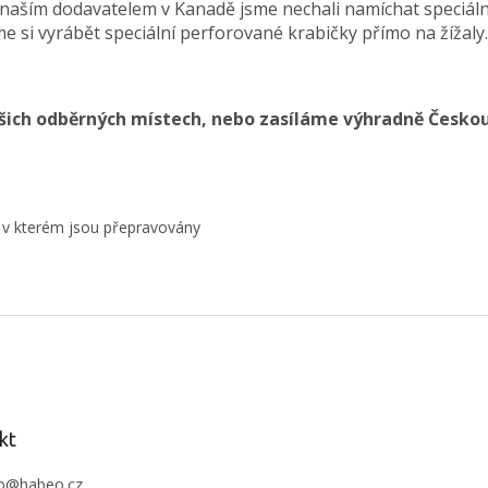
s naším dodavatelem v Kanadě jsme nechali namíchat speciáln
e si vyrábět speciální perforované krabičky přímo na žížaly.
ašich odběrných místech, nebo zasíláme výhradně Českou
, v kterém jsou přepravovány
kt
o
@
habeo.cz