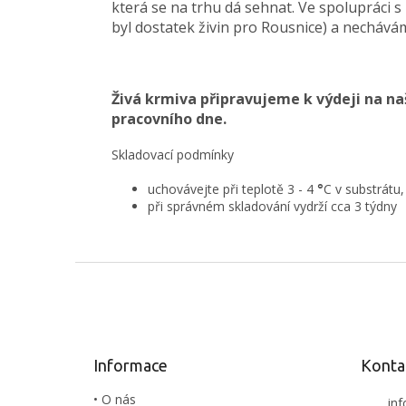
která se na trhu dá sehnat. Ve spolupráci 
byl dostatek živin pro Rousnice) a nechávám
Živá krmiva připravujeme k výdeji na n
pracovního dne.
Skladovací podmínky
uchovávejte při teplotě 3 - 4
°
C v substrátu
při správném skladování vydrží cca 3 týdny
Z
á
p
a
t
Informace
Konta
í
• O nás
inf