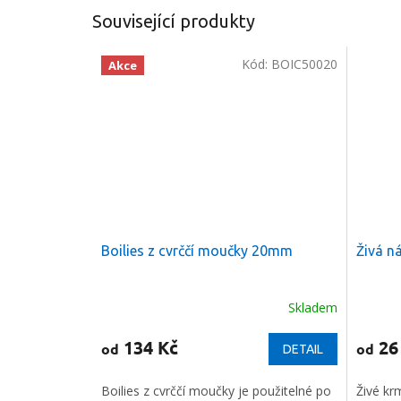
Související produkty
Kód:
BOIC50020
Akce
Boilies z cvrččí moučky 20mm
Živá n
Skladem
Průměr
hodnoc
produkt
134 Kč
26
od
od
DETAIL
je
5,0
Boilies z cvrččí moučky je použitelné po
Živé krm
z