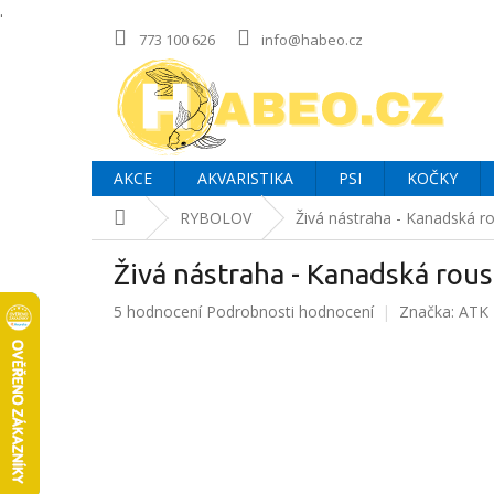
.
Přejít
773 100 626
info@habeo.cz
na
obsah
AKCE
AKVARISTIKA
PSI
KOČKY
Domů
RYBOLOV
Živá nástraha - Kanadská r
Živá nástraha - Kanadská rou
Průměrné
5 hodnocení
Podrobnosti hodnocení
Značka:
ATK
hodnocení
produktu
je
5,0
z
5
hvězdiček.