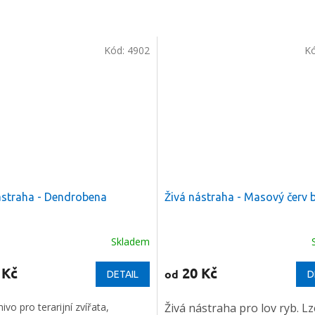
Kód:
4902
K
ástraha - Dendrobena
Živá nástraha - Masový červ b
Skladem
né
Průměrné
ení
hodnocení
u
produktu
 Kč
20 Kč
od
DETAIL
D
je
5,0
ivo pro terarijní zvířata,
Živá nástraha pro lov ryb. Lz
z