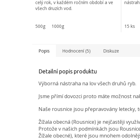
celý rok, v každém ročním období a ve
nástrah
5
všech druzích vod.
hvězdič
500g
1000g
Jsme p
15 ks
nabíze
zahran
individ
Popis
Hodnocení (5)
Diskuze
Detailní popis produktu
Výborná nástraha na lov všech druhů ryb.
Jsme přímí dovozci proto máte možnost nakou
Naše rousnice jsou přepravovány letecky, ted
Žížala obecná (Rousnice) je nejčastěji využ
Protože v našich podmínkách jsou Rousnice 
Žížale obecné), které jsou mnohem odolnějš