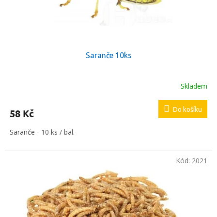
Saranče 10ks
Skladem
Průměrné
hodnocení
produktu
Do košíku
58 Kč
je
5,0
Saranče - 10 ks / bal.
z
5
hvězdiček.
Kód:
2021