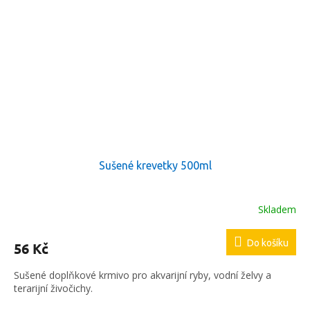
Sušené krevetky 500ml
Skladem
Průměrné
hodnocení
produktu
Do košíku
56 Kč
je
5,0
Sušené doplňkové krmivo pro akvarijní ryby, vodní želvy a
z
terarijní živočichy.
5
hvězdiček.