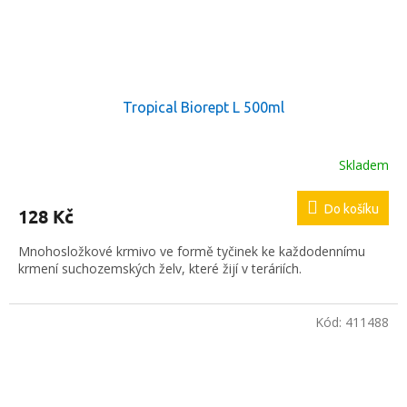
Tropical Biorept L 500ml
Skladem
Do košíku
128 Kč
Mnohosložkové krmivo ve formě tyčinek ke každodennímu
krmení suchozemských želv, které žijí v teráriích.
Kód:
411488