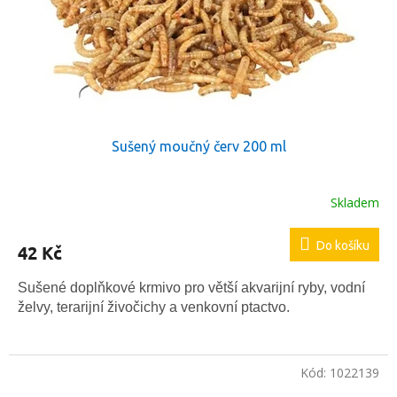
Sušený moučný červ 200 ml
Skladem
Průměrné
hodnocení
produktu
Do košíku
42 Kč
je
5,0
z
Sušené doplňkové krmivo pro větší akvarijní ryby, vodní
5
želvy, terarijní živočichy a venkovní ptactvo.
hvězdiček.
Kód:
1022139