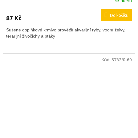
Skladem
Do košíku
87 Kč
Sušené doplňkové krmivo provětší akvarijní ryby, vodní želvy,
terarijní živočichy a ptáky
Kód:
8762/0-60