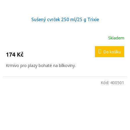
Sušený cvrček 250 ml/25 g Trixie
Skladem
Do košíku
174 Kč
Krmivo pro plazy bohaté na bílkoviny.
Kód:
400501