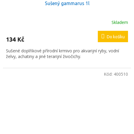
Sušený gammarus 1l
Skladem
Do košíku
134 Kč
Sušené doplňkové přírodní krmivo pro akvarijní ryby, vodní
želvy, achatiny a jiné terarijní živočichy.
Kód:
400510