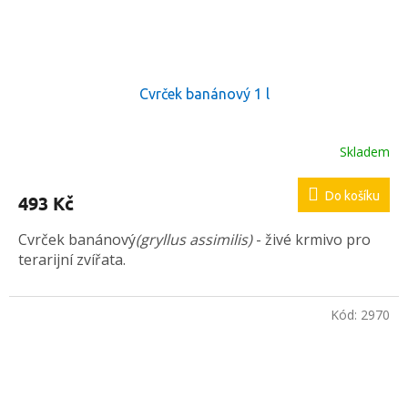
Cvrček banánový 1 l
Skladem
Průměrné
hodnocení
produktu
Do košíku
493 Kč
je
5,0
Cvrček banánový
(gryllus assimilis)
- živé krmivo pro
z
5
terarijní zvířata.
hvězdiček.
Kód:
2970