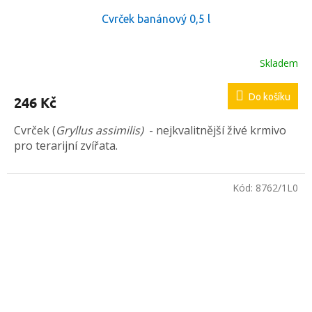
Cvrček banánový 0,5 l
Skladem
Průměrné
hodnocení
produktu
Do košíku
246 Kč
je
5,0
Cvrček (
Gryllus assimilis)
- nejkvalitnější živé krmivo
z
5
pro terarijní zvířata.
hvězdiček.
Kód:
8762/1L0