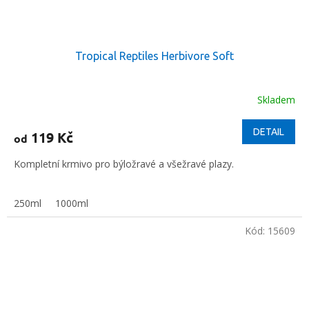
Tropical Reptiles Herbivore Soft
Skladem
DETAIL
119 Kč
od
Kompletní krmivo pro býložravé a všežravé plazy.
250ml
1000ml
Kód:
15609