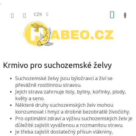
.
Přejít
NÁKUP
na
CZK
obsah
KOŠÍK
Krmivo pro suchozemské želvy
Suchozemské želvy jsou býložravci a živí se
převážně rostlinnou stravou.
Jejich strava zahrnuje listy, byliny, kořínky, plody,
květy a seno.
Některé druhy suchozemských želv mohou
konzumovat i hmyz a drobné bezobratlé živočichy.
Pro optimální zdraví a výživu suchozemských želv je
důležité zajistit vyváženou a rozmanitou stravu.
Je třeba zajistit dostatečný přísun vlákniny,