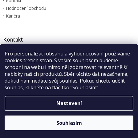
• Kontakt
s
u
• Hodnocení obchodu
• Kariéra
Kontakt
info
@
habeo.cz
Pro personalizaci obsahu a vyhodnocování používáme
Sleva 2 %
cookies třetích stran. S vaším souhlasem budeme
773 100 626
na první nákup
schopni na webu i mimo něj zobrazovat relevantnější
habeo.cz
nabídky našich produktů. Sběr těchto dat nezačneme,
habeo.cz
dokud nám nedáte svůj souhlas. Pokud chcete udělit
souhlas, klikněte na tlačítko "Souhlasím".
Nastavení
ODESLAT
Sleva platí bez omezení.
Zásady zpracování osobních údajů
Souhlasím