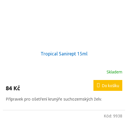
Tropical Sanirept 15ml
Skladem
Do košíku
84 Kč
Přípravek pro ošetření krunýře suchozemských želv.
Kód:
9938