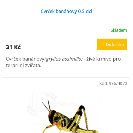
ů
Cvrček banánový 0,5 dcl
Skladem
Průměrné
hodnocení
produktu
Do košíku
31 Kč
je
5,0
Cvrček banánový
(gryllus assimilis)
- živé krmivo pro
z
5
terarijní zvířata.
hvězdiček.
Kód:
996/4070