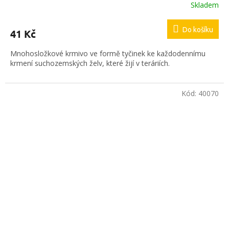
Skladem
Do košíku
41 Kč
Mnohosložkové krmivo ve formě tyčinek ke každodennímu
krmení suchozemských želv, které žijí v teráriích.
Kód:
40070