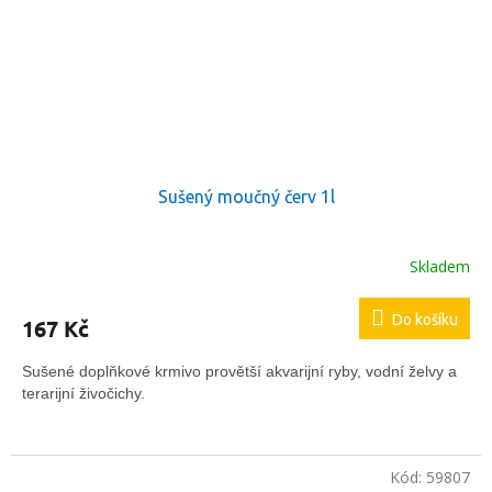
Sušený moučný červ 1l
Skladem
Průměrné
hodnocení
produktu
Do košíku
167 Kč
je
5,0
z
Sušené doplňkové krmivo provětší akvarijní ryby, vodní želvy a
5
terarijní živočichy.
hvězdiček.
Kód:
59807