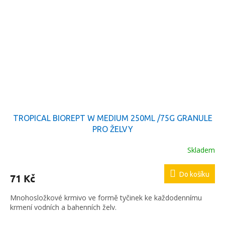
TROPICAL BIOREPT W MEDIUM 250ML /75G GRANULE
PRO ŽELVY
Skladem
Do košíku
71 Kč
Mnohosložkové krmivo ve formě tyčinek ke každodennímu
krmení vodních a bahenních želv.