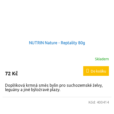
NUTRIN Nature - Reptality 80g
Skladem
Do košíku
72 Kč
Doplňková krmná směs bylin pro suchozemské želvy,
leguány a jiné býložravé plazy.
Kód:
400414