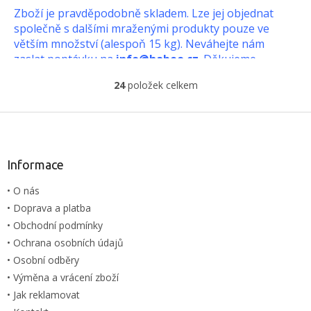
Zboží je pravděpodobně skladem. Lze jej objednat
společně s dalšími mraženými produkty pouze ve
větším množství (alespoň 15 kg). Neváhejte nám
zaslat poptávku na
info@habeo.cz
. Děkujeme.
24
položek celkem
100% přírodní mražené krmivo, pro dobrou kondici
O
Vašich želvích kamarádů.
v
l
Z
á
á
d
p
a
a
Informace
c
t
í
• O nás
í
p
• Doprava a platba
r
v
• Obchodní podmínky
k
• Ochrana osobních údajů
y
• Osobní odběry
v
ý
• Výměna a vrácení zboží
p
• Jak reklamovat
i