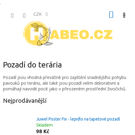
.
Přejít
NÁKUP
na
CZK
obsah
KOŠÍK
Pozadí do terária
Pozadí jsou vhodná převážně pro zajištění snadnějšího pohybu
pavouků po teráriu, ale také jsou pozadí velmi dekorativní a
pomáhají navodit pocit jako v přirozeném prostřední živočichů.
Nejprodávanější
Juwel Poster Fix - lepidlo na tapetové pozadí
Skladem
98 Kč