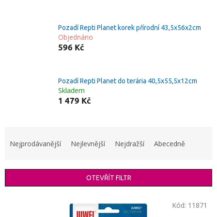
Pozadí Repti Planet korek přírodní 43,5x56x2cm
Objednáno
596 Kč
Pozadí Repti Planet do terária 40,5x55,5x12cm
Skladem
1 479 Kč
Ř
a
Nejprodávanější
Nejlevnější
Nejdražší
Abecedně
z
e
n
OTEVŘÍT FILTR
í
p
V
r
Kód:
11871
ý
o