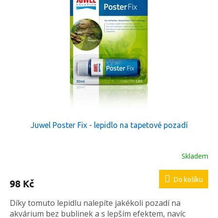
p
d
i
u
s
k
p
t
r
ů
o
d
u
k
t
ů
Juwel Poster Fix - lepidlo na tapetové pozadí
Skladem
Do košíku
98 Kč
Díky tomuto lepidlu nalepíte jakékoli pozadí na
akvárium bez bublinek a s lepším efektem, navíc