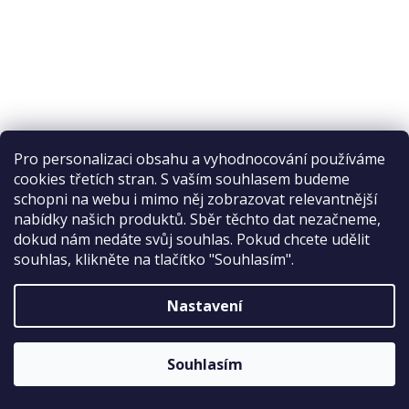
HOBBY Kokos Modul 30, 30x30 cm
Pro personalizaci obsahu a vyhodnocování používáme
Sleva 2 %
cookies třetích stran. S vaším souhlasem budeme
na první nákup
schopni na webu i mimo něj zobrazovat relevantnější
Skladem
nabídky našich produktů. Sběr těchto dat nezačneme,
dokud nám nedáte svůj souhlas. Pokud chcete udělit
Do košíku
souhlas, klikněte na tlačítko "Souhlasím".
458 Kč
Kokos Modul 30,
Nastavení
ODESLAT
Rozměry: 30 x 30 cm
Sleva platí bez omezení.
Zásady zpracování osobních údajů
Souhlasím
Kód:
7063511000000