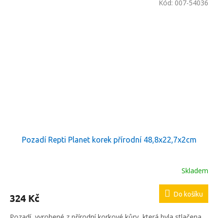
Kód:
007-54036
Pozadí Repti Planet korek přírodní 48,8x22,7x2cm
Skladem
Průměrné
hodnocení
produktu
Do košíku
324 Kč
je
5,0
Pozadí, vyrobené z přírodní korkové kůry, která byla stlačena
z