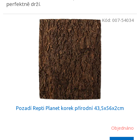
perfektně drží.
Kód:
007-54034
Pozadí Repti Planet korek přírodní 43,5x56x2cm
Objednáno