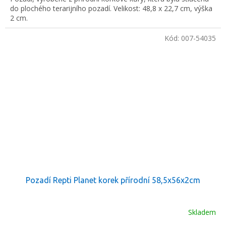
do plochého terarijního pozadí. Velikost: 48,8 x 22,7 cm, výška
5
2 cm.
hvězdiček.
Kód:
007-54035
Pozadí Repti Planet korek přírodní 58,5x56x2cm
Skladem