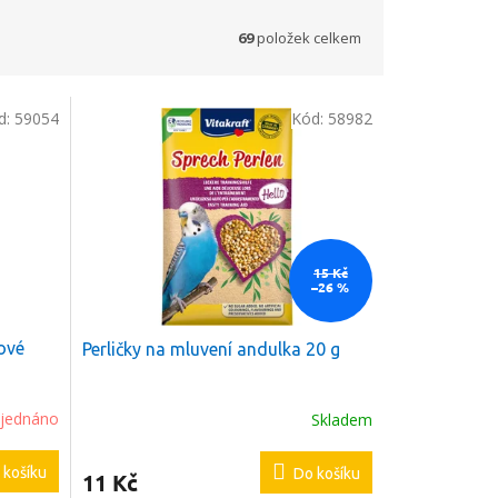
69
položek celkem
d:
59054
Kód:
58982
15 Kč
–26 %
ové
Perličky na mluvení andulka 20 g
jednáno
Skladem
 košíku
Do košíku
11 Kč