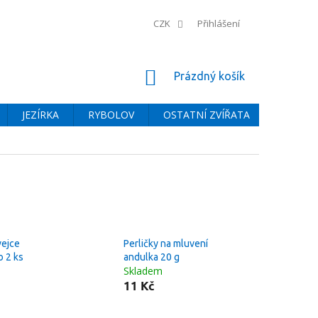
CZK
Přihlášení
NÁKUPNÍ
Prázdný košík
KOŠÍK
JEZÍRKA
RYBOLOV
OSTATNÍ ZVÍŘATA
BAZÉNY
vejce
Perličky na mluvení
o 2 ks
andulka 20 g
Skladem
11 Kč