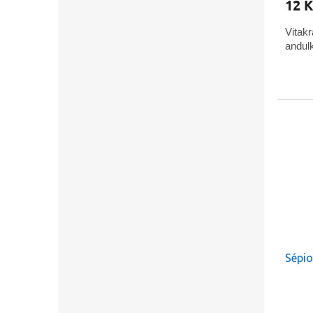
12 K
Vitakr
andul
Sépio