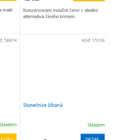
5,0
a malé
z
Konzervovaní mouční červi = ideální
5
alternativa živého krmení.
hvězdiček.
d:
58874
Kód:
15536
Slunečnice žíhaná
Skladem
Skladem
DETAIL
 košíku