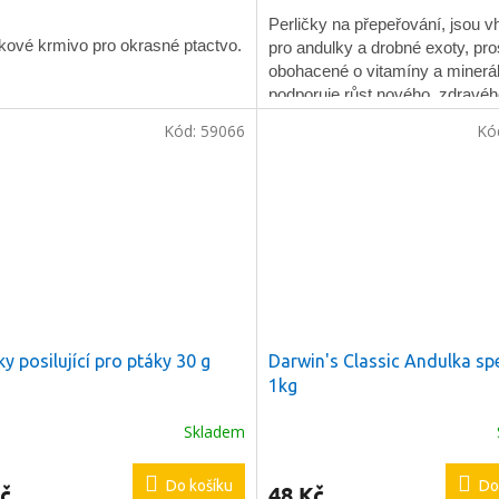
Perličky na přepeřování, jsou 
kové krmivo pro okrasné ptactvo.
pro andulky a drobné exoty, pr
obohacené o vitamíny a minerá
podporuje růst nového, zdravého
Kód:
59066
Kó
čky posilující pro ptáky 30 g
Darwin's Classic Andulka spe
1kg
Skladem
Do košíku
Do
č
48 Kč