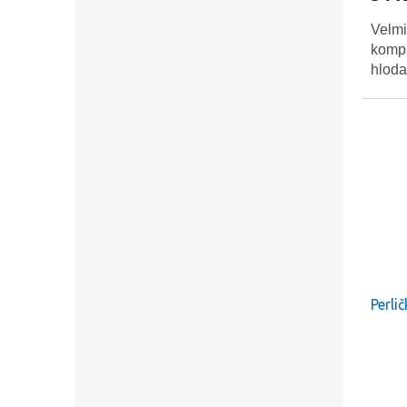
Křestní jméno
Velmi
kompl
hloda
Odesláním formu
podmínkami oc
Perli