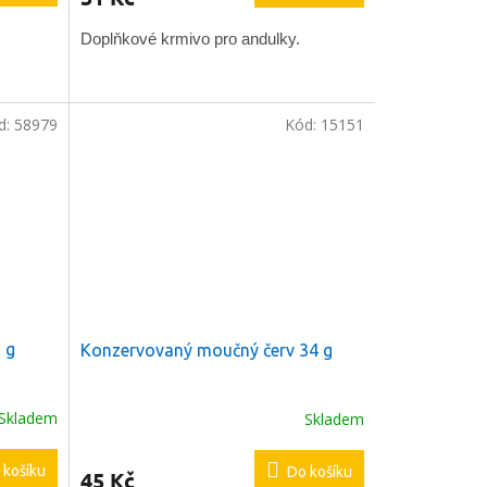
Doplňkové krmivo pro andulky.
d:
58979
Kód:
15151
5 g
Konzervovaný moučný červ 34 g
Skladem
Skladem
Průměrné
hodnocení
produktu
 košíku
Do košíku
45 Kč
je