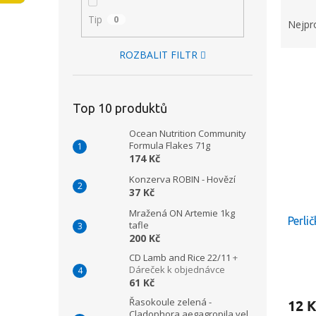
Ř
n
Tip
0
a
Nejpr
e
z
l
e
ROZBALIT FILTR
V
n
ý
í
p
p
Top 10 produktů
i
r
s
o
Ocean Nutrition Community
p
d
Formula Flakes 71g
174 Kč
r
u
o
k
Konzerva ROBIN - Hovězí
d
t
37 Kč
u
ů
Mražená ON Artemie 1kg
Perli
k
tafle
t
200 Kč
ů
CD Lamb and Rice 22/11
+
Dáreček k objednávce
61 Kč
Řasokoule zelená -
12 K
Cladophora aegagropila vel.