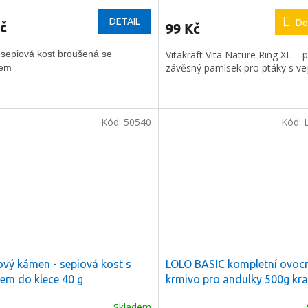
DETAIL
Do
č
99 Kč
 sepiová kost broušená se
Vitakraft Vita Nature Ring XL – p
závěsný pamlsek pro ptáky s ve
sem
Kód:
50540
Kód:
ový kámen - sepiová kost s
LOLO BASIC kompletní ovoc
em do klece 40 g
krmivo pro andulky 500g kra
Skladem