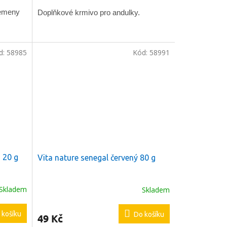
semeny
Doplňkové krmivo pro andulky.
d:
58985
Kód:
58991
a 20 g
Vita nature senegal červený 80 g
Skladem
Skladem
 košíku
Do košíku
49 Kč