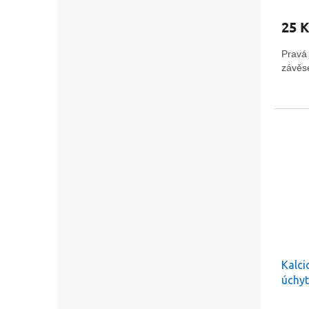
25 K
Pravá
závě
Kalci
úchyt