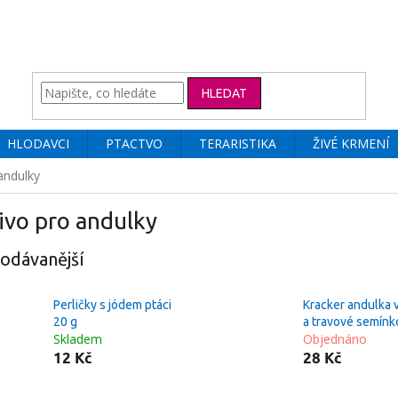
HLEDAT
HLODAVCI
PTACTVO
TERARISTIKA
ŽIVÉ KRMENÍ
andulky
ivo pro andulky
odávanější
Perličky s jódem ptáci
Kracker andulka 
20 g
a travové semínk
Skladem
Objednáno
12 Kč
28 Kč