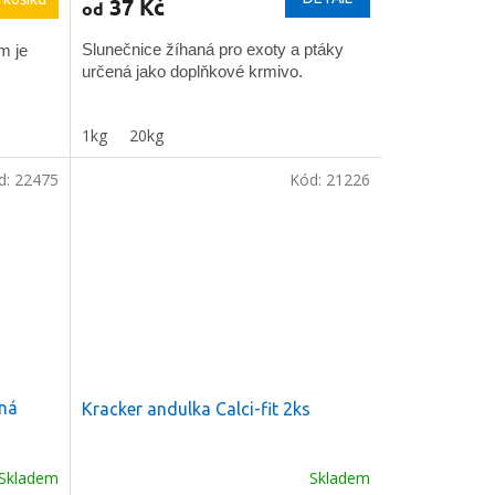
37 Kč
od
Slunečnice žíhaná pro exoty a ptáky
m je
určená jako doplňkové krmivo.
1kg
20kg
d:
22475
Kód:
21226
ná
Kracker andulka Calci-fit 2ks
Skladem
Skladem