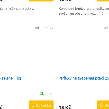
jící zrníčka pro ptáky.
Kompletní krmivo pro andulky se
zvýšeným obsahem vitamínů
Kód:
996/312
Kó
a
2 %
na
í nákup
 zelené 1 kg
Perličky na přepeření ptáci 2
e registrovat
Skladem
Do košíku
Do
č
15 Kč