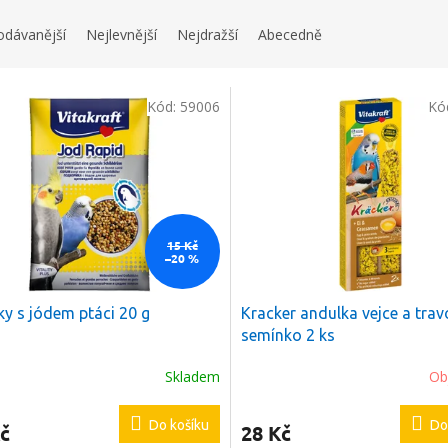
odávanější
Nejlevnější
Nejdražší
Abecedně
Kód:
59006
Kó
15 Kč
–20 %
čky s jódem ptáci 20 g
Kracker andulka vejce a trav
semínko 2 ks
Skladem
Ob
Do košíku
Do
č
28 Kč