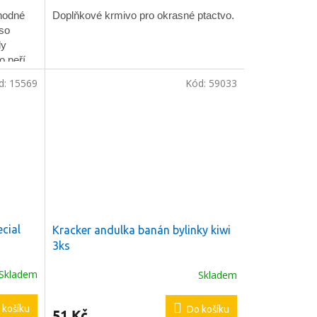
Doplňkové krmivo pro okrasné ptactvo.
vhodné
oso
ly
 peří.
d:
15569
Kód:
59033
cial
Kracker andulka banán bylinky kiwi
3ks
Skladem
Skladem
 košíku
Do košíku
51 Kč