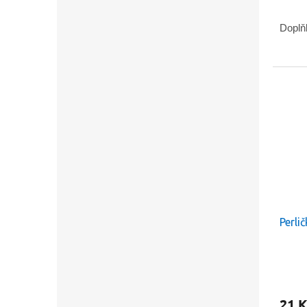
Doplň
Perli
21 K