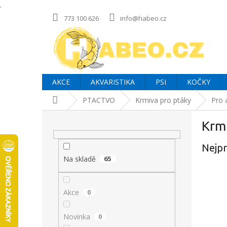
.
Přejít
773 100 626
info@habeo.cz
na
obsah
AKCE
AKVARISTIKA
PSI
KOČKY
Domů
PTACTVO
Krmiva pro ptáky
Pro 
P
Krm
o
s
Nejpr
t
r
Na skladě
65
a
n
Akce
0
n
í
p
Novinka
0
a