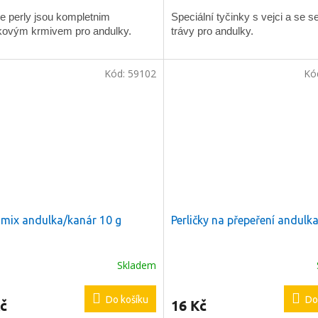
e perly jsou kompletnim
Speciální tyčinky s vejci a se 
kovým krmivem pro andulky.
trávy pro andulky.
Kód:
59102
Kó
 mix andulka/kanár 10 g
Perličky na přepeření andulk
Skladem
Do košíku
Do
č
16 Kč