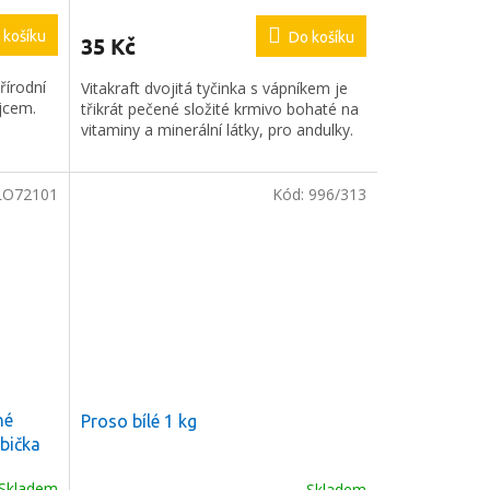
 košíku
Do košíku
35 Kč
řírodní
Vitakraft dvojitá tyčinka s vápníkem je
jcem.
třikrát pečené složité krmivo bohaté na
vitaminy a minerální látky, pro andulky.
LO72101
Kód:
996/313
né
Proso bílé 1 kg
bička
Skladem
Skladem