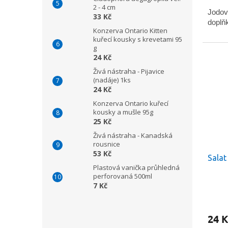
2 - 4 cm
Jodov
33 Kč
doplň
Konzerva Ontario Kitten
kuřecí kousky s krevetami 95
g
24 Kč
Živá nástraha - Pijavice
(nadáje) 1ks
24 Kč
Konzerva Ontario kuřecí
kousky a mušle 95g
25 Kč
Živá nástraha - Kanadská
rousnice
53 Kč
Salat
Plastová vanička průhledná
perforovaná 500ml
7 Kč
24 K