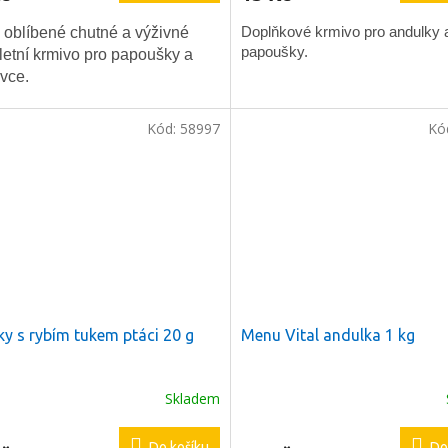
 oblíbené chutné a výživné
Doplňkové krmivo pro andulky 
papoušky.
etní krmivo pro papoušky a
vce.
ODESLAT
Kód:
58997
Kó
láře souhlasíte s našimi
hrany osobních údajů.
čky s rybím tukem ptáci 20 g
Menu Vital andulka 1 kg
Skladem
Do košíku
Do