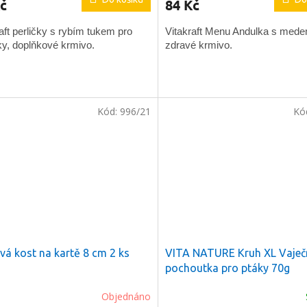
č
84 Kč
aft perličky s rybím tukem pro
Vitakraft Menu Andulka s mede
ky, doplňkové krmivo.
zdravé krmivo.
Kód:
996/21
Kó
vá kost na kartě 8 cm 2 ks
VITA NATURE Kruh XL Vaječ
pochoutka pro ptáky 70g
Objednáno