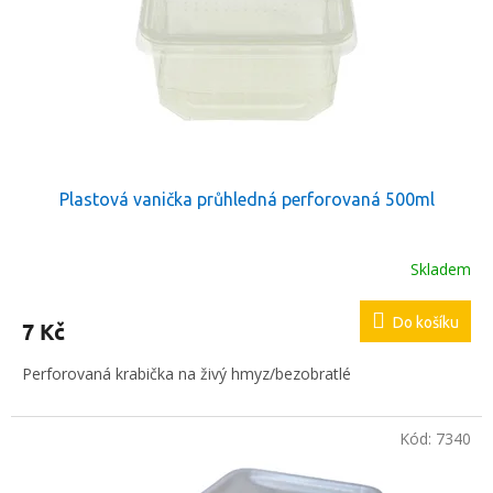
t
r
ů
o
d
u
k
t
ů
Plastová vanička průhledná perforovaná 500ml
Skladem
Do košíku
7 Kč
Perforovaná krabička na živý hmyz/bezobratlé
Kód:
7340