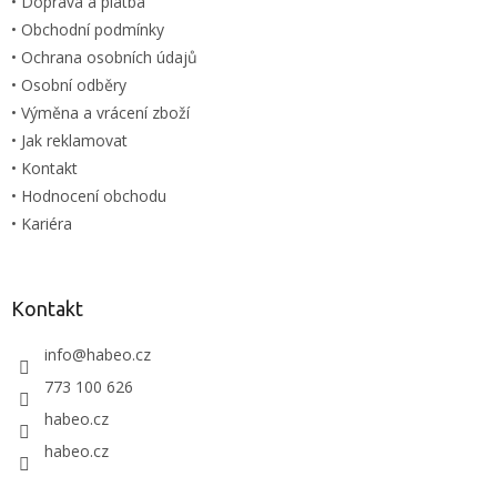
• Doprava a platba
r
v
• Obchodní podmínky
k
• Ochrana osobních údajů
y
• Osobní odběry
v
ý
• Výměna a vrácení zboží
p
• Jak reklamovat
i
• Kontakt
s
u
• Hodnocení obchodu
• Kariéra
Kontakt
info
@
habeo.cz
773 100 626
habeo.cz
habeo.cz