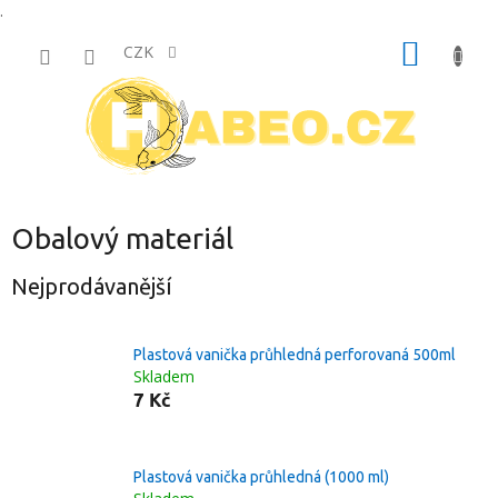
.
Přejít
NÁKUP
na
CZK
obsah
KOŠÍK
Obalový materiál
Nejprodávanější
Plastová vanička průhledná perforovaná 500ml
Skladem
7 Kč
Plastová vanička průhledná (1000 ml)