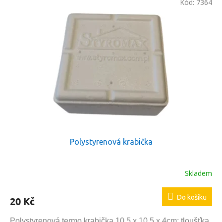
Kód:
7364
Polystyrenová krabička
Skladem
Do košíku
20 Kč
Polystyrenová termo krabička 10,5 x 10,5 x 4cm; tloušťka