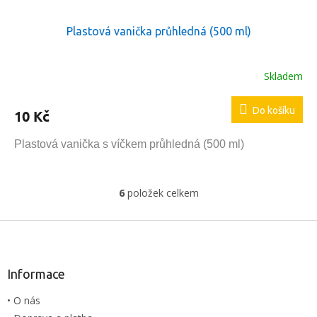
Plastová vanička průhledná (500 ml)
Skladem
Do košíku
10 Kč
Plastová vanička s víčkem průhledná (500 ml)
6
položek celkem
O
v
l
Z
á
á
d
p
a
a
Informace
c
t
í
• O nás
í
p