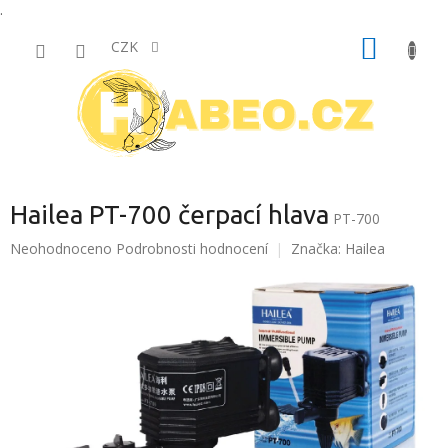
.
Přejít
NÁKUP
na
CZK
obsah
KOŠÍK
Hailea PT-700 čerpací hlava
PT-700
Průměrné
Neohodnoceno
Podrobnosti hodnocení
Značka:
Hailea
hodnocení
produktu
je
0,0
z
5
hvězdiček.