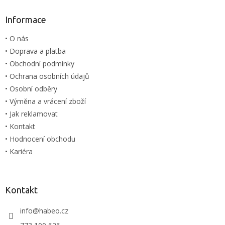
p
a
Informace
t
• O nás
í
• Doprava a platba
• Obchodní podmínky
• Ochrana osobních údajů
• Osobní odběry
• Výměna a vrácení zboží
• Jak reklamovat
• Kontakt
• Hodnocení obchodu
• Kariéra
Kontakt
info
@
habeo.cz