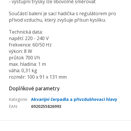
- výstupní trysky lze libovolně směrovat
Součástí balení je sací hadička s regulátorem pro
přívod vzduchu, který zvyšuje přísun kyslíku.
Technická data:
napětí: 220 - 240 V
frekvence: 60/50 Hz
výkon: 8 W
průtok 700 l/h
max. hladina: 1 m
váha: 0,31 kg
rozměr: 100 x 91 x 131 mm
Doplňkové parametry
Kategorie
:
Akvarijní čerpadla a přivzdušňovací hlavy
EAN
:
6920255826993
Z
á