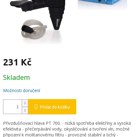
231 Kč
Měrná
Skladem
cena:
Možnosti doručení
Přidat do košíku
Přivzdušňovací hlava PT 700. - nízká spotřeba elektřiny a vysoká
efektivita - přečerpávání vody, okysličování a tvoření vln, možné
připojení k molitanovému filtru - provozně stabilní a tichý -