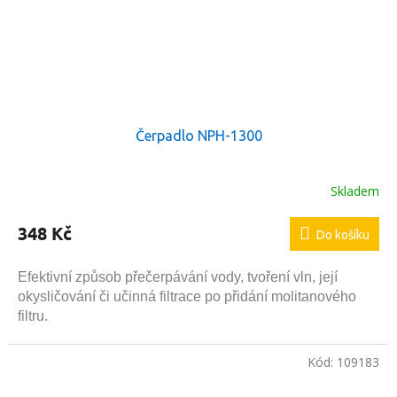
Čerpadlo NPH-1300
Skladem
Průměrné
hodnocení
produktu
348 Kč
Do košíku
je
5,0
z
Efektivní způsob přečerpávání vody, tvoření vln, její
5
okysličování či učinná filtrace po přidání molitanového
hvězdiček.
filtru.
Kód:
109183