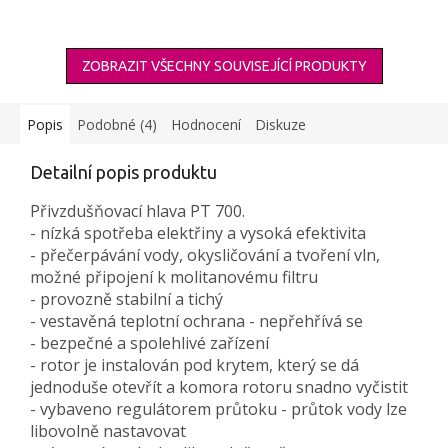
ZOBRAZIT VŠECHNY SOUVISEJÍCÍ PRODUKTY
Popis
Podobné (4)
Hodnocení
Diskuze
Detailní popis produktu
Přivzdušňovací hlava PT 700.
- nízká spotřeba elektřiny a vysoká efektivita
- přečerpávání vody, okysličování a tvoření vln,
možné připojení k molitanovému filtru
- provozně stabilní a tichý
- vestavěná teplotní ochrana - nepřehřívá se
- bezpečné a spolehlivé zařízení
- rotor je instalován pod krytem, který se dá
jednoduše otevřít a komora rotoru snadno vyčistit
- vybaveno regulátorem průtoku - průtok vody lze
libovolně nastavovat