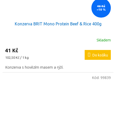
46 Kč
–10 %
Konzerva BRIT Mono Protein Beef & Rice 400g
Skladem
41 Kč
Do košíku
Měrná
102,50 Kč / 1 kg
cena:
Konzerva s hovězím masem a rýží.
Kód:
99839