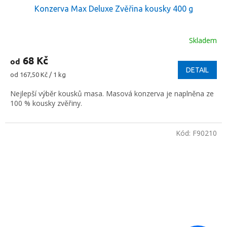
Konzerva Max Deluxe Zvěřina kousky 400 g
Skladem
68 Kč
od
DETAIL
Měrná
od 167,50 Kč / 1 kg
cena:
Nejlepší výběr kousků masa. Masová konzerva je naplněna ze
100 % kousky zvěřiny.
Kód:
F90210