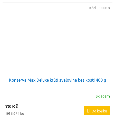
Kód:
F90018
Konzerva Max Deluxe krůtí svalovina bez kosti 400 g
Skladem
78 Kč
Do košíku
Měrná
195 Kč / 1 kg