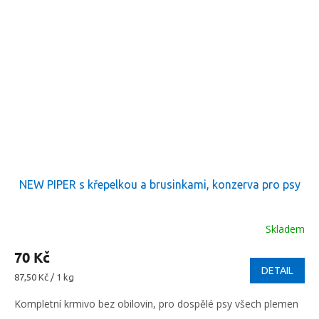
NEW PIPER s křepelkou a brusinkami, konzerva pro psy
Skladem
70 Kč
DETAIL
Měrná
87,50 Kč / 1 kg
cena:
Kompletní krmivo bez obilovin, pro dospělé psy všech plemen