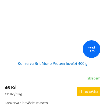
49 Kč
–6 %
Konzerva Brit Mono Protein hovězí 400 g
Skladem
46 Kč
Do košíku
Měrná
115 Kč / 1 kg
cena:
Konzerva s hovězím masem.