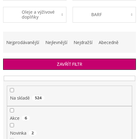
Oleje a výživové
BARF
doplňky
Ř
a
Nejprodávanější
Nejlevnější
Nejdražší
Abecedně
z
e
n
ZAVŘÍT FILTR
í
p
r
o
d
Na skladě
524
u
k
t
Akce
6
ů
Novinka
2