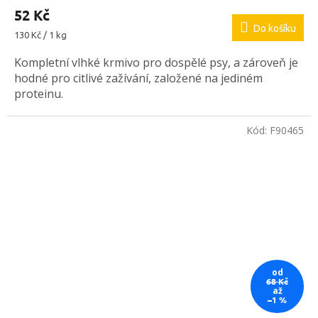
52 Kč
Do košíku
Měrná
130 Kč / 1 kg
cena:
Kompletní vlhké krmivo pro dospělé psy, a zároveň je
hodné pro citlivé zažívání, založené na jediném
proteinu.
Kód:
F90465
od
68 Kč
až
–1 %