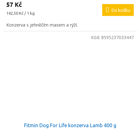
57 Kč
Do košíku
Měrná
142,50 Kč / 1 kg
cena:
Konzerva s jehněčím masem a rýží.
Kód:
8595237033447
Fitmin Dog For Life konzerva Lamb 400 g