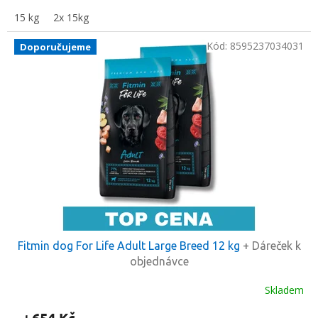
15 kg
2x 15kg
Kód:
8595237034031
Doporučujeme
Fitmin dog For Life Adult Large Breed 12 kg
+ Dáreček k
objednávce
Skladem
654 Kč