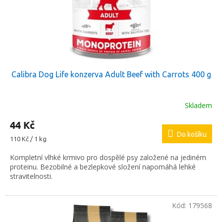
o
d
u
k
t
ů
Calibra Dog Life konzerva Adult Beef with Carrots 400 g
Skladem
44 Kč
Do košíku
Měrná
110 Kč / 1 kg
cena:
Kompletní vlhké krmivo pro dospělé psy založené na jediném
proteinu. Bezobilné a bezlepkové složení napomáhá lehké
stravitelnosti.
Kód:
179568