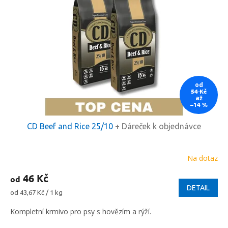
od
54 Kč
až
–14 %
CD Beef and Rice 25/10
+ Dáreček k objednávce
Na dotaz
Průměrné
hodnocení
46 Kč
od
produktu
je
DETAIL
Měrná
od 43,67 Kč / 1 kg
5,0
cena:
z
Kompletní krmivo pro psy s hovězím a rýží.
5
hvězdiček.