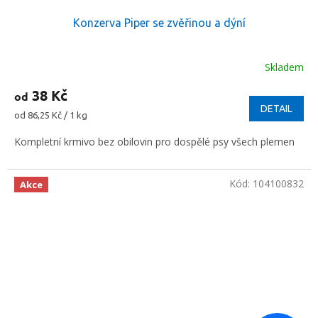
Konzerva Piper se zvěřinou a dýní
Skladem
38 Kč
od
DETAIL
Měrná
od 86,25 Kč / 1 kg
cena:
Kompletní krmivo bez obilovin pro dospělé psy všech plemen
Kód:
104100832
Akce