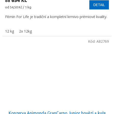
od
DETAIL
Měrná
od 54,50 Kč / 1 kg
cena:
Fitmin For Life je tradiční a kompletní krmivo prémiové kvality.
12 kg
2x 12kg
Kód:
A82769
Konzerva Animonda GranCarno Junior hovězí + kuře