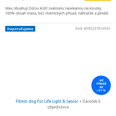
cena:
Max obsahují čistou krůtí svalovinu nasekanou na kousky.
100% obsah masa, bez chemických přísad, náhražek a plnidel.
Kód:
8595237034161
Doporučujeme
od
178 Kč
až
–11 %
Fitmin dog For Life Light & Senior
+ Dáreček k
objednávce