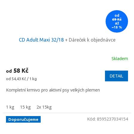
od
69 Kč
až
–15 %
CD Adult Maxi 32/18
+ Dáreček k objednávce
Skladem
58 Kč
od
DETAIL
Měrná
od 54,43 Kč / 1 kg
cena:
Kompletní krmivo pro aktivní psy velkých plemen
1 kg
15 kg
2x 15kg
Kód:
8595237034154
Doporučujeme