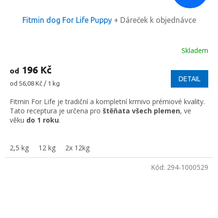
Fitmin dog For Life Puppy
+ Dáreček k objednávce
Skladem
196 Kč
od
DETAIL
Měrná
od 56,08 Kč / 1 kg
cena:
Fitmin For Life je tradiční a kompletní krmivo prémiové kvality.
Tato receptura je určena pro
štěňata všech plemen
, ve
věku
do 1 roku
.
2,5 kg
12 kg
2x 12kg
Kód:
294-1000529