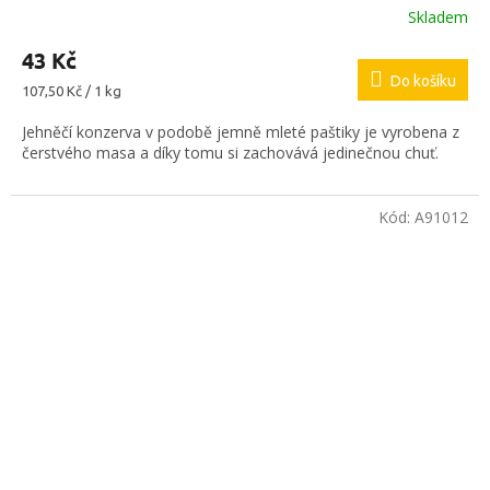
Skladem
43 Kč
Do košíku
Měrná
107,50 Kč / 1 kg
cena:
Jehněčí konzerva v podobě jemně mleté paštiky je vyrobena z
čerstvého masa a díky tomu si zachovává jedinečnou chuť.
Kód:
A91012