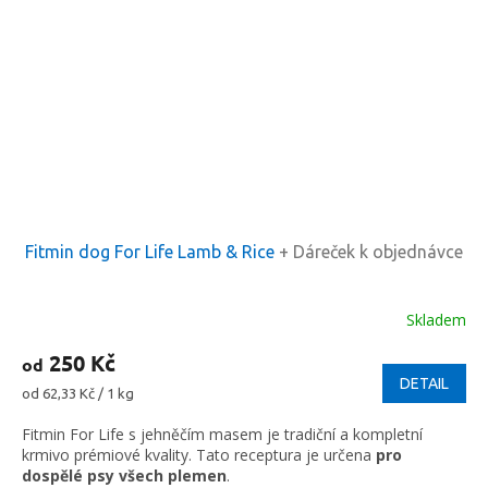
Fitmin dog For Life Lamb & Rice
+ Dáreček k objednávce
Skladem
250 Kč
od
DETAIL
Měrná
od 62,33 Kč / 1 kg
cena:
Fitmin For Life s jehněčím masem je tradiční a kompletní
krmivo prémiové kvality. Tato receptura je určena
pro
dospělé psy všech plemen
.