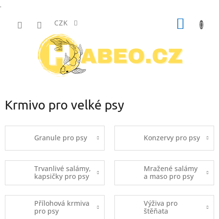
.
Přejít
NÁKUP
na
CZK
obsah
KOŠÍK
Krmivo pro velké psy
Granule pro psy
Konzervy pro psy
Trvanlivé salámy,
Mražené salámy
kapsičky pro psy
a maso pro psy
Přílohová krmiva
Výživa pro
pro psy
štěňata