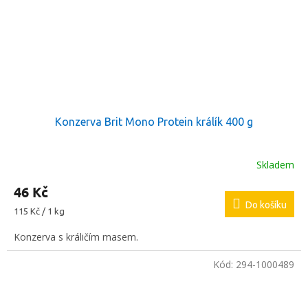
Konzerva Brit Mono Protein králík 400 g
Skladem
46 Kč
Do košíku
Měrná
115 Kč / 1 kg
cena:
Konzerva s králičím masem.
Kód:
294-1000489