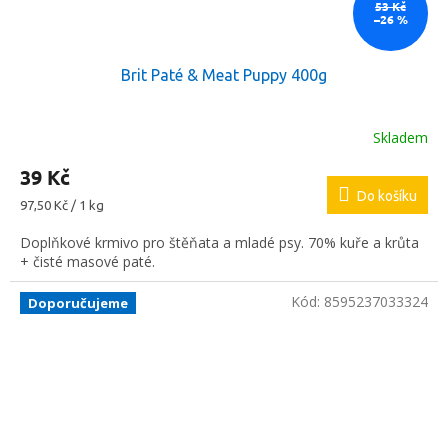
53 Kč
–26 %
Brit Paté & Meat Puppy 400g
Skladem
39 Kč
Do košíku
Měrná
97,50 Kč / 1 kg
cena:
Doplňkové krmivo pro štěňata a mladé psy. 70% kuře a krůta
+ čisté masové paté.
Kód:
8595237033324
Doporučujeme