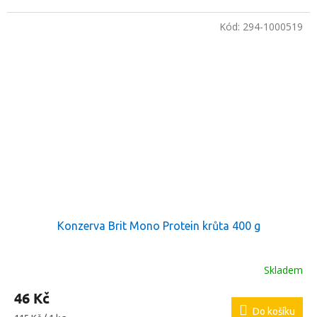
Kód:
294-1000519
Konzerva Brit Mono Protein krůta 400 g
Skladem
46 Kč
Do košíku
Měrná