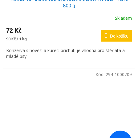
800 g
Skladem
72 Kč
Do košíku
Měrná
90 Kč / 1 kg
cena:
Konzerva s hovězí a kuřecí příchutí je vhodná pro štěňata a
mladé psy.
Kód:
294-1000709