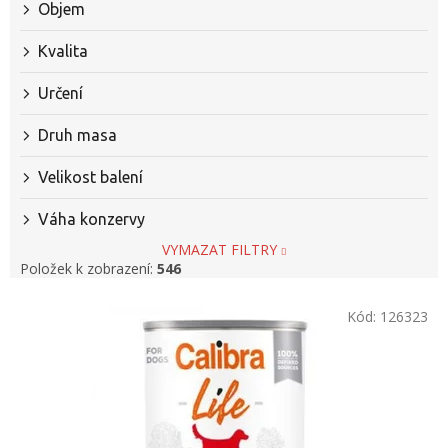
Objem
Kvalita
Určení
Druh masa
Velikost balení
Váha konzervy
VYMAZAT FILTRY
Položek k zobrazení:
546
V
Kód:
126323
ý
p
i
s
p
r