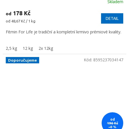
Skladem
178 Kč
od
DETAIL
Měrná
od 48,67 Kč / 1 kg
cena:
Fitmin For Life je tradiční a kompletní krmivo prémiové kvality.
2,5 kg
12 kg
2x 12kg
Kód:
8595237034147
Doporučujeme
od
196 Kč
–0 %