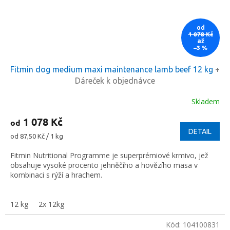
od
1 078 Kč
až
–3 %
Fitmin dog medium maxi maintenance lamb beef 12 kg
+
Dáreček k objednávce
Skladem
1 078 Kč
od
DETAIL
Měrná
od 87,50 Kč / 1 kg
cena:
Fitmin Nutritional Programme je superprémiové krmivo, jež
obsahuje vysoké procento jehněčího a hovězího masa v
kombinaci s rýží a hrachem.
12 kg
2x 12kg
Kód:
104100831