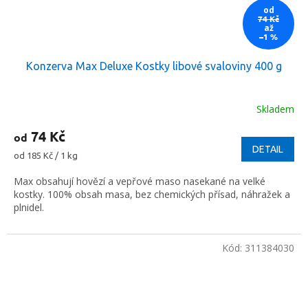
od
74 Kč
až
–1 %
Konzerva Max Deluxe Kostky libové svaloviny 400 g
Skladem
74 Kč
od
DETAIL
Měrná
od 185 Kč / 1 kg
cena:
Max obsahují hovězí a vepřové maso nasekané na velké
kostky. 100% obsah masa, bez chemických přísad, náhražek a
plnidel.
Kód:
311384030