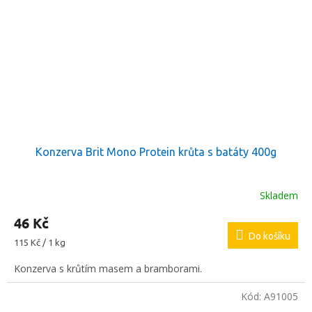
Konzerva Brit Mono Protein krůta s batáty 400g
Skladem
46 Kč
Do košíku
Měrná
115 Kč / 1 kg
cena:
Konzerva s krůtím masem a bramborami.
Kód:
A91005