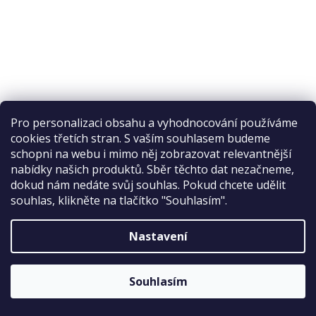
Pro personalizaci obsahu a vyhodnocování používáme
Sleva 2 %
Fitmin For Life Zvěřinová konzerva pro psy 400g
cookies třetích stran. S vaším souhlasem budeme
na první nákup
schopni na webu i mimo něj zobrazovat relevantnější
nabídky našich produktů. Sběr těchto dat nezačneme,
Skladem
dokud nám nedáte svůj souhlas. Pokud chcete udělit
souhlas, klikněte na tlačítko "Souhlasím".
47 Kč
Do košíku
Měrná
117,50 Kč / 1 kg
Nastavení
ODESLAT
cena:
Nová receptura konzerv Fitmin For Life. Zvěřinová konzerva v
Sleva platí bez omezení.
podobě paté je vyrobena z čerstvého masa a díky tomu si
Zásady zpracování osobních údajů
Souhlasím
zachovává jedinečnou chuť.