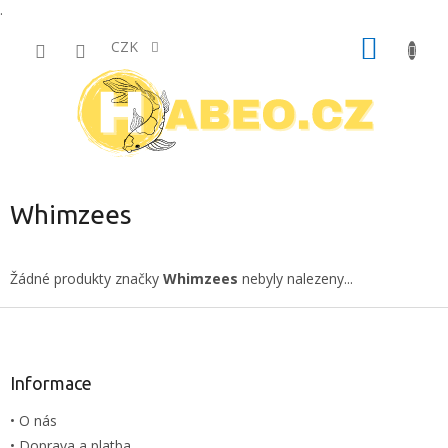
.
Přejít
NÁKUP
na
CZK
obsah
KOŠÍK
Whimzees
Žádné produkty značky
Whimzees
nebyly nalezeny...
Z
á
p
a
Informace
t
• O nás
í
• Doprava a platba