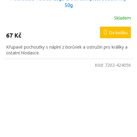
50g
Skladem
Do košíku
67 Kč
Křupavé pochoutky s náplní z borůvek a ostružin pro králíky a
ostatní hlodavce.
Kód:
7202-424056