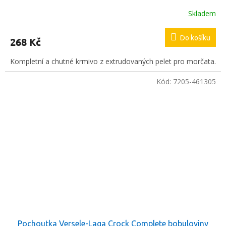
Skladem
Do košíku
268 Kč
Kompletní a chutné krmivo z extrudovaných pelet pro morčata.
Kód:
7205-461305
Pochoutka Versele-Laga Crock Complete bobuloviny