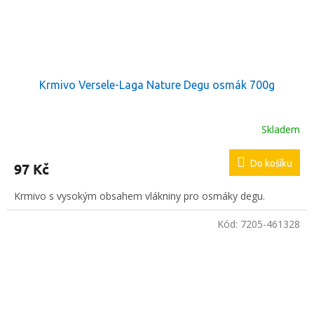
Krmivo Versele-Laga Nature Degu osmák 700g
Skladem
Do košíku
97 Kč
Krmivo s vysokým obsahem vlákniny pro osmáky degu.
Kód:
7205-461328