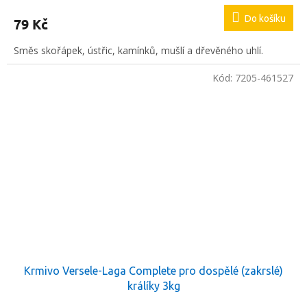
Do košíku
79 Kč
Směs skořápek, ústřic, kamínků, mušlí a dřevěného uhlí.
Kód:
7205-461527
Krmivo Versele-Laga Complete pro dospělé (zakrslé)
králíky 3kg