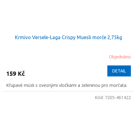
Krmivo Versele-Laga Crispy Muesli morče 2,75kg
Objednáno
DETAIL
159 Kč
Křupavé müsli s ovesnými vločkami a zeleninou pro morčata.
Kód:
7205-461422