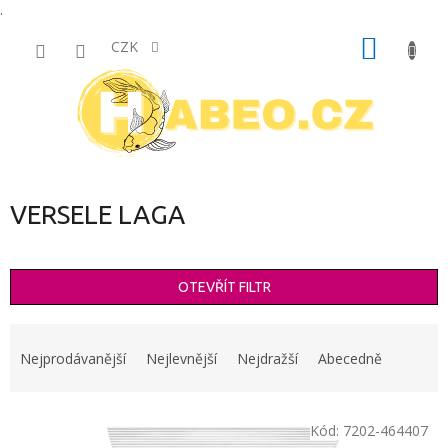
.
Přejít
NÁKUP
na
CZK
obsah
KOŠÍK
VERSELE LAGA
OTEVŘÍT FILTR
Ř
a
Nejprodávanější
Nejlevnější
Nejdražší
Abecedně
z
e
V
n
Kód:
7202-464407
ý
í