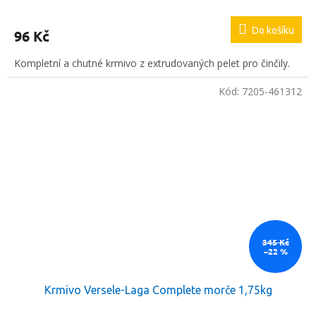
Do košíku
96 Kč
Kompletní a chutné krmivo z extrudovaných pelet pro činčily.
Kód:
7205-461312
345 Kč
–22 %
Krmivo Versele-Laga Complete morče 1,75kg