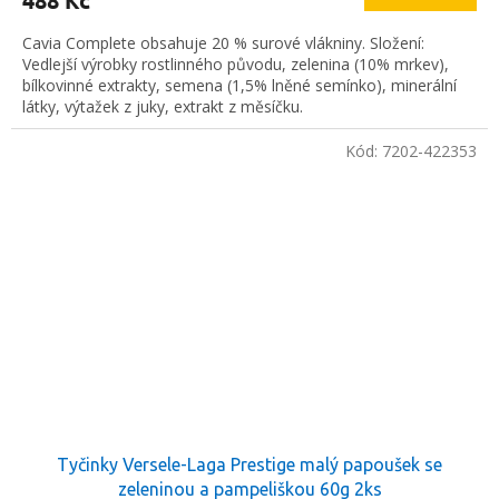
488 Kč
Cavia Complete obsahuje 20 % surové vlákniny. Složení:
Vedlejší výrobky rostlinného původu, zelenina (10% mrkev),
bílkovinné extrakty, semena (1,5% lněné semínko), minerální
látky, výtažek z juky, extrakt z měsíčku.
Kód:
7202-422353
Tyčinky Versele-Laga Prestige malý papoušek se
zeleninou a pampeliškou 60g 2ks