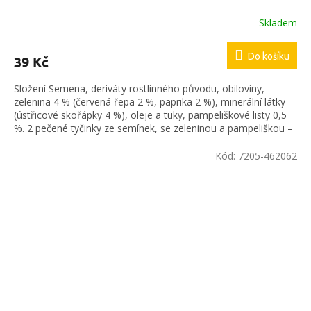
Skladem
Do košíku
39 Kč
Složení Semena, deriváty rostlinného původu, obiloviny,
zelenina 4 % (červená řepa 2 %, paprika 2 %), minerální látky
(ústřicové skořápky 4 %), oleje a tuky, pampeliškové listy 0,5
%. 2 pečené tyčinky ze semínek, se zeleninou a pampeliškou –
doplňkové krmivo pro andulky a malé papoušky.
Kód:
7205-462062