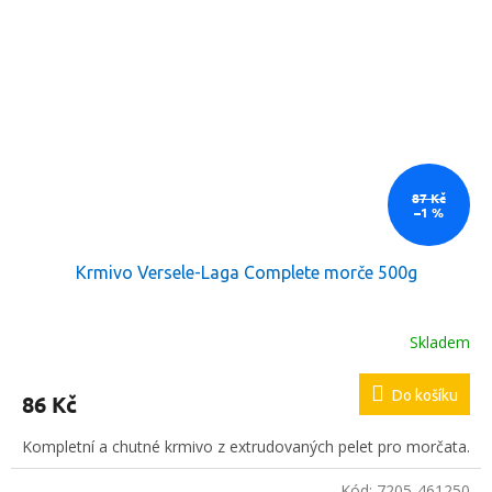
87 Kč
–1 %
Krmivo Versele-Laga Complete morče 500g
Skladem
Do košíku
86 Kč
Kompletní a chutné krmivo z extrudovaných pelet pro morčata.
Kód:
7205-461250