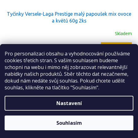
Tyčinky Versele-Laga Prestige malý papoušek mix ovoce
a květů 60g 2ks
Skladem
Do košíku
40 Kč
Pro personalizaci obsahu a vyhodnocování používáme
Sleva 2 %
cookies třetích stran. S vaším souhlasem budeme
na první nákup
2 pečené tyčinky se semínky, se směsí ovoce a květů –
schopni na webu i mimo něj zobrazovat relevantnější
doplňkové krmivo pro andulky a malé papoušky. Složení
nabídky našich produktů. Sběr těchto dat nezačneme,
doplněno bylinkami, kořením, anebo květy.
dokud nám nedáte svůj souhlas. Pokud chcete udělit
Kód:
7205-461735
souhlas, klikněte na tlačítko "Souhlasím".
Nastavení
ODESLAT
Sleva platí bez omezení.
Zásady zpracování osobních údajů
Souhlasím