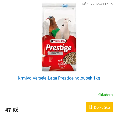
Kód:
7202-411505
Krmivo Versele-Laga Prestige holoubek 1kg
Skladem
Do košíku
47 Kč