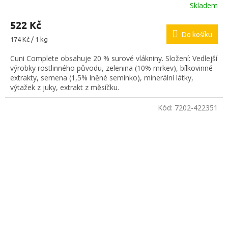
Skladem
522 Kč
Do košíku
Měrná
174 Kč / 1 kg
cena:
Cuni Complete obsahuje 20 % surové vlákniny. Složení: Vedlejší
výrobky rostlinného původu, zelenina (10% mrkev), bílkovinné
extrakty, semena (1,5% lněné semínko), minerální látky,
výtažek z juky, extrakt z měsíčku.
Kód:
7202-422351