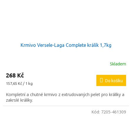
Krmivo Versele-Laga Complete králík 1,7kg
Skladem
268 Kč
Do košíku
Měrná
157,65 Kč / 1 kg
cena:
Kompletní a chutné krmivo z extrudovaných pelet pro králíky a
zakrslé králíky.
Kód:
7205-461309