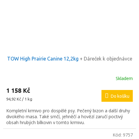
TOW High Prairie Canine 12,2kg
+ Dáreček k objednávce
Skladem
1 158 Kč
Do košíku
Měrná
94,92 Kč / 1 kg
cena:
Kompletní krmivo pro dospělé psy. Pečený bizon a další druhy
divokého masa. Také srnčí, jehněčí a hovězí zaručí poctivý
obsah hrubých bílkovin v tomto krmivu.
Kód:
9757