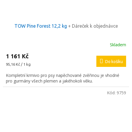
TOW Pine Forest 12,2 kg
+ Dáreček k objednávce
Skladem
1 161 Kč
Do košíku
Měrná
95,16 Kč / 1 kg
cena:
Kompletní krmivo pro psy napěchované zvěřinou je vhodné
pro gurmány všech plemen a jakéhokoli věku.
Kód:
9759