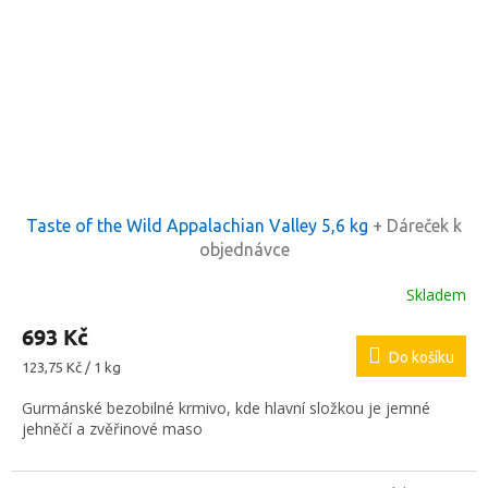
Taste of the Wild Appalachian Valley 5,6 kg
+ Dáreček k
objednávce
Skladem
693 Kč
Do košíku
Měrná
123,75 Kč / 1 kg
cena:
Gurmánské bezobilné krmivo, kde hlavní složkou je jemné
jehněčí a zvěřinové maso