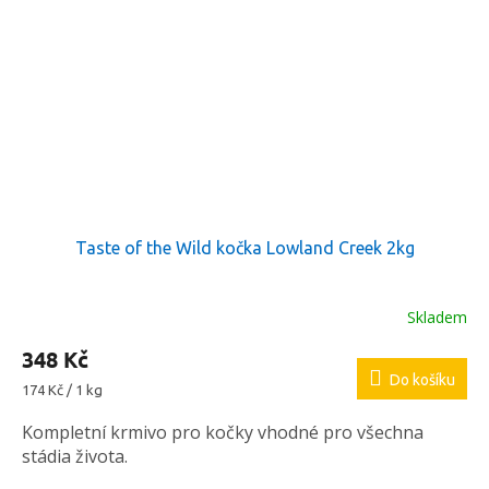
Taste of the Wild kočka Lowland Creek 2kg
Skladem
348 Kč
Do košíku
Měrná
174 Kč / 1 kg
cena:
Kompletní krmivo pro kočky vhodné pro všechna
stádia života.