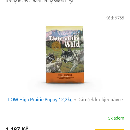
uzený losos a další druhy svěžích ryb.
Kód:
9755
TOW High Prairie Puppy 12,2kg
+ Dáreček k objednávce
Skladem
1 187 Kč