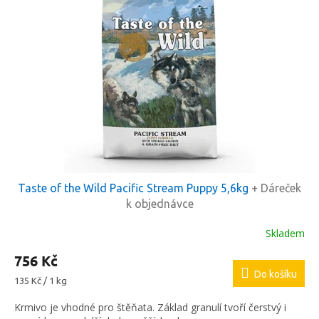
p
p
i
r
s
o
p
d
r
u
o
k
d
t
u
ů
k
t
ů
Taste of the Wild Pacific Stream Puppy 5,6kg
+ Dáreček
k objednávce
Skladem
756 Kč
Do košíku
Měrná
135 Kč / 1 kg
cena:
Krmivo je vhodné pro štěňata. Základ granulí tvoří čerstvý i