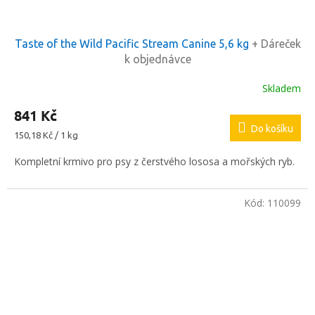
Taste of the Wild Pacific Stream Canine 5,6 kg
+ Dáreček
k objednávce
Skladem
841 Kč
Do košíku
Měrná
150,18 Kč / 1 kg
cena:
Kompletní krmivo pro psy z čerstvého lososa a mořských ryb.
Kód:
110099