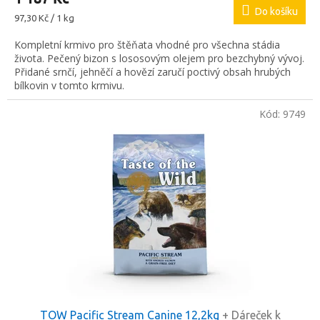
Do košíku
Měrná
97,30 Kč / 1 kg
cena:
Kompletní krmivo pro štěňata vhodné pro všechna stádia
života. Pečený bizon s lososovým olejem pro bezchybný vývoj.
Přidané srnčí, jehněčí a hovězí zaručí poctivý obsah hrubých
bílkovin v tomto krmivu.
Kód:
9749
TOW Pacific Stream Canine 12,2kg
+ Dáreček k