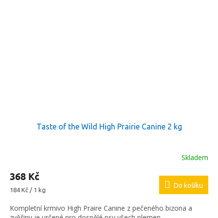
Taste of the Wild High Prairie Canine 2 kg
Skladem
368 Kč
Do košíku
Měrná
184 Kč / 1 kg
cena:
Kompletní krmivo High Praire Canine z pečeného bizona a
zvěřiny je určené pro dospělé psy všech plemen.