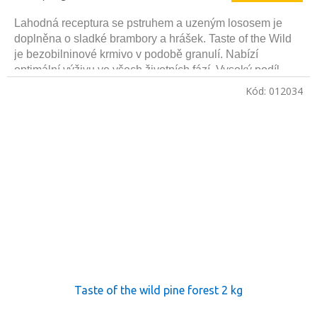
cena:
Lahodná receptura se pstruhem a uzeným lososem je
doplněna o sladké brambory a hrášek. Taste of the Wild
je bezobilninové krmivo v podobě granulí. Nabízí
optimální výživu ve všech životních fází. Vysoký podíl
bílkovin zajišťuje vitalitu a zdraví všech koček.
Kód:
012034
Taste of the wild pine forest 2 kg