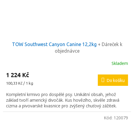
TOW Southwest Canyon Canine 12,2kg
+ Dáreček k
objednávce
Skladem
1 224 Kč
Do košíku
Měrná
100,33 Kč / 1 kg
cena:
Kompletní krmivo pro dospělé psy. Unikátní obsah, jehož
základ tvoří americký divočák. Kus hovězího, skvěle zdravá
cizrna a pivovarské kvasnice pro zvýšený chuťový zážitek.
Kód:
120079