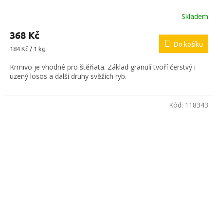
Skladem
368 Kč
Do košíku
Měrná
184 Kč / 1 kg
cena:
Krmivo je vhodné pro štěňata. Základ granulí tvoří čerstvý i
uzený losos a další druhy svěžích ryb.
Kód:
118343