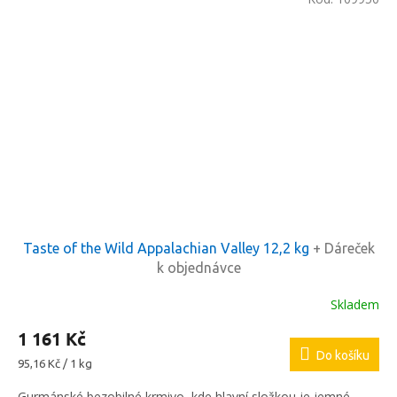
Taste of the Wild Appalachian Valley 12,2 kg
+ Dáreček
k objednávce
Skladem
1 161 Kč
Do košíku
Měrná
95,16 Kč / 1 kg
cena:
Gurmánské bezobilné krmivo, kde hlavní složkou je jemné