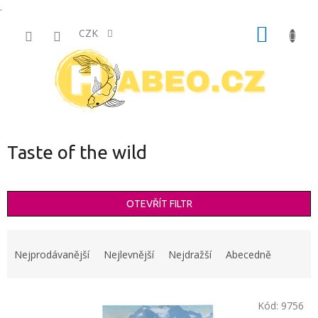
.
Přejít
NÁKUP
na
CZK
obsah
KOŠÍK
Taste of the wild
OTEVŘÍT FILTR
Ř
a
Nejprodávanější
Nejlevnější
Nejdražší
Abecedně
z
e
V
n
Kód:
9756
ý
í