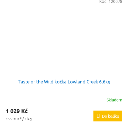
Kód:
120078
Taste of the Wild kočka Lowland Creek 6,6kg
Skladem
1 029 Kč
Do košíku
Měrná
155,91 Kč / 1 kg
cena: