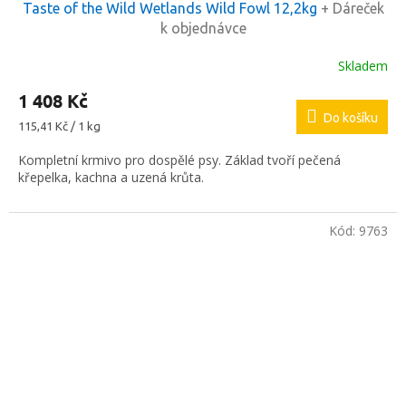
Taste of the Wild Wetlands Wild Fowl 12,2kg
+ Dáreček
k objednávce
Skladem
1 408 Kč
Do košíku
Měrná
115,41 Kč / 1 kg
cena:
Kompletní krmivo pro dospělé psy. Základ tvoří pečená
křepelka, kachna a uzená krůta.
Kód:
9763