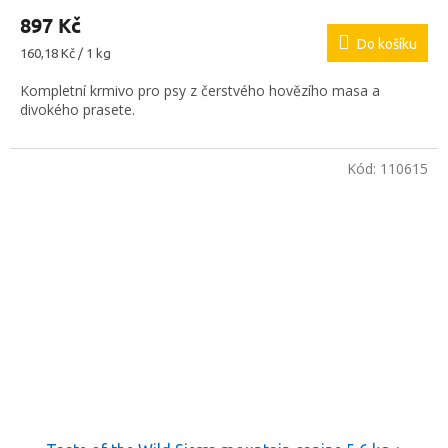
897 Kč
Do košíku
Měrná
160,18 Kč / 1 kg
cena:
Kompletní krmivo pro psy z čerstvého hovězího masa a
divokého prasete.
Kód:
110615