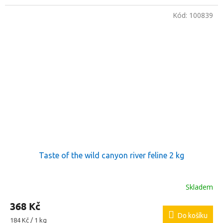
Kód:
100839
Taste of the wild canyon river feline 2 kg
Skladem
368 Kč
Do košíku
Měrná
184 Kč / 1 kg