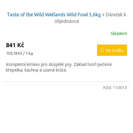
Taste of the Wild Wetlands Wild Fowl 5,6kg
+ Dáreček k
objednávce
Skladem
841 Kč
Do košíku
Měrná
150,18 Kč / 1 kg
cena:
Kompletní krmivo pro dospělé psy. Základ tvoří pečená
křepelka, kachna a uzená krůta.
Kód:
110613