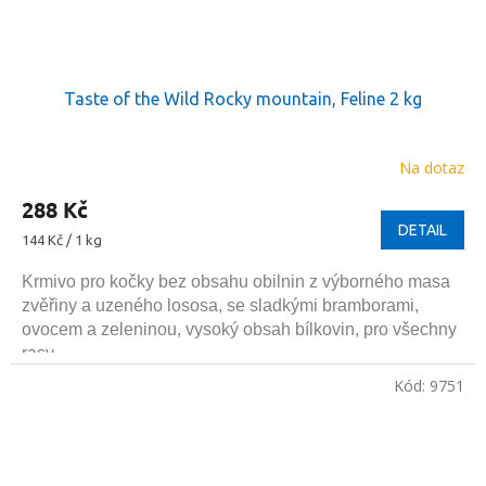
Taste of the Wild Rocky mountain, Feline 2 kg
Na dotaz
288 Kč
DETAIL
Měrná
144 Kč / 1 kg
cena:
Krmivo pro kočky bez obsahu obilnin z výborného masa
zvěřiny a uzeného lososa, se sladkými bramborami,
ovocem a zeleninou, vysoký obsah bílkovin, pro všechny
rasy.
Kód:
9751