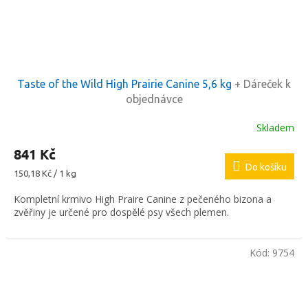
Taste of the Wild High Prairie Canine 5,6 kg
+ Dáreček k
objednávce
Skladem
841 Kč
Do košíku
Měrná
150,18 Kč / 1 kg
cena:
Kompletní krmivo High Praire Canine z pečeného bizona a
zvěřiny je určené pro dospělé psy všech plemen.
Kód:
9754