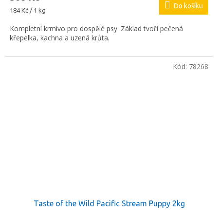
Do košíku
Měrná
184 Kč / 1 kg
cena:
Kompletní krmivo pro dospělé psy. Základ tvoří pečená
křepelka, kachna a uzená krůta.
Kód:
78268
Taste of the Wild Pacific Stream Puppy 2kg