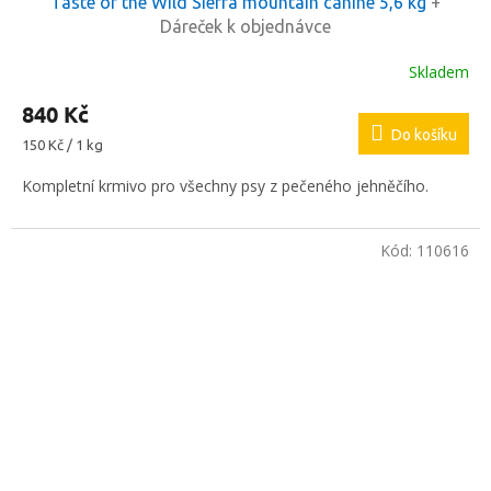
Taste of the Wild Sierra mountain canine 5,6 kg
+
Dáreček k objednávce
Skladem
840 Kč
Do košíku
Měrná
150 Kč / 1 kg
cena:
Kompletní krmivo pro všechny psy z pečeného jehněčího.
Kód:
110616