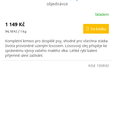
objednávce
Skladem
1 149 Kč
Do košíku
Měrná
94,18 Kč / 1 kg
cena:
Kompletní krmivo pro dospělé psy, vhodné pro všechna stádia
života provoněné uzeným lososem. Lososový olej přispěje ke
správnému vývoji vašeho malého vlka. Lehké rybí balení
příjemně uleví zažívání.
Kód:
100842