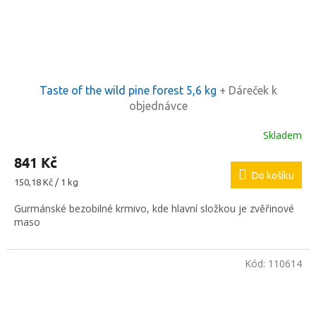
Taste of the wild pine forest 5,6 kg
+ Dáreček k
objednávce
Skladem
841 Kč
Do košíku
Měrná
150,18 Kč / 1 kg
cena:
Gurmánské bezobilné krmivo, kde hlavní složkou je zvěřinové
maso
Kód:
110614