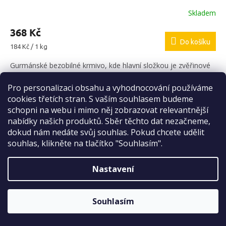
Skladem
368 Kč
Do košíku
Měrná
184 Kč / 1 kg
cena:
Gurmánské bezobilné krmivo, kde hlavní složkou je zvěřinové
maso
Pro personalizaci obsahu a vyhodnocování používáme
Sleva 2 %
cookies třetích stran. S vaším souhlasem budeme
na první nákup
Kód:
2586
schopni na webu i mimo něj zobrazovat relevantnější
nabídky našich produktů. Sběr těchto dat nezačneme,
dokud nám nedáte svůj souhlas. Pokud chcete udělit
souhlas, klikněte na tlačítko "Souhlasím".
Nastavení
ODESLAT
Sleva platí bez omezení.
Zásady zpracování osobních údajů
Souhlasím