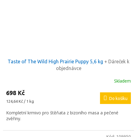
Taste of The Wild High Prairie Puppy 5,6 kg
+ Dáreček k
objednávce
Skladem
698 Kč
Do košíku
Měrná
124,64 Kč / 1 kg
cena:
Kompletní krmivo pro štěňata z bizoního masa a pečené
zvěřiny.
Kód:
109950