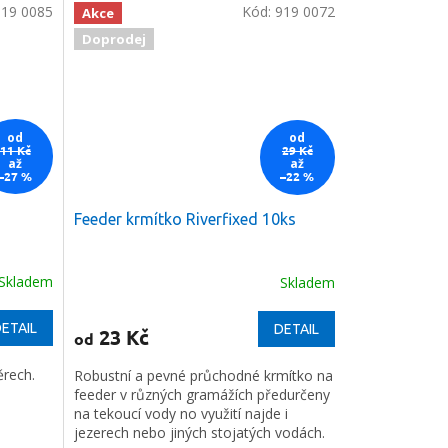
919 0085
Kód:
919 0072
Akce
Doprodej
od
od
11 Kč
29 Kč
až
až
–27 %
–22 %
Feeder krmítko Riverfixed 10ks
Skladem
Skladem
ETAIL
DETAIL
23 Kč
od
ěrech.
Robustní a pevné průchodné krmítko na
feeder v různých gramážích předurčeny
na tekoucí vody no využití najde i
jezerech nebo jiných stojatých vodách.