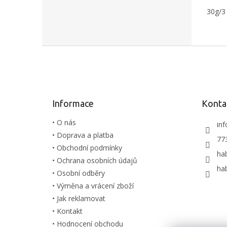
montá
vlasec
30g/3
neprel
Z
á
p
a
t
Informace
Konta
í
• O nás
inf
• Doprava a platba
77
• Obchodní podmínky
ha
• Ochrana osobních údajů
ha
• Osobní odběry
• Výměna a vrácení zboží
• Jak reklamovat
• Kontakt
• Hodnocení obchodu