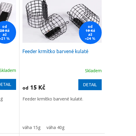
od
od
28 Kč
19 Kč
až
až
–21 %
–24 %
Feeder krmítko barvené kulaté
Skladem
Skladem
ETAIL
DETAIL
15 Kč
od
0g
Feeder krmítko barvené kulaté.
váha 15g
váha 40g