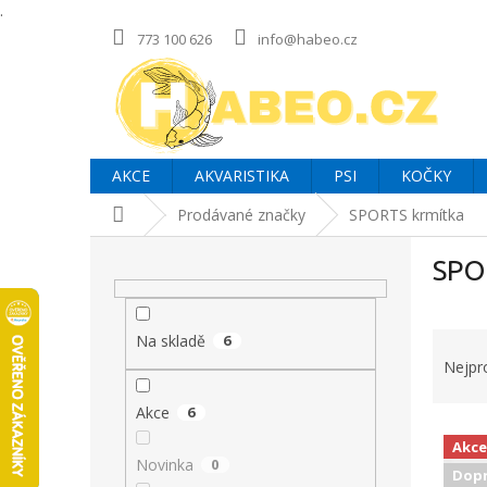
.
Přejít
773 100 626
info@habeo.cz
na
obsah
AKCE
AKVARISTIKA
PSI
KOČKY
Domů
Prodávané značky
SPORTS krmítka
P
SPO
o
s
t
Ř
r
Na skladě
6
a
a
Nejpr
z
n
e
Akce
6
n
V
n
í
Akce
ý
í
p
Novinka
0
Dopr
p
p
a