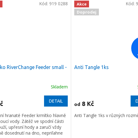
Kód:
919 0288
Kód:
Akce
Doprodej
ko RiverChange Feeder small -
Anti Tangle 1ks
Skladem
DETAIL
D
č
8 Kč
od
tní hranaté Feeder krmítko hlavně
Anti Tangle 1ks v různých rozm
oucí vody. Zátěž ve spodní části
uží, upřesní hody a zaručí vždy
ně dosednutí na dno, nepriľahne