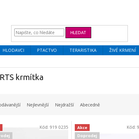
HLEDAT
HLODAVCI
PTACTVO
TERARISTIKA
ŽIVÉ KRMENÍ
RTS krmítka
odávanější
Nejlevnější
Nejdražší
Abecedně
Kód:
919 0235
Kód:
Akce
odej
Doprodej