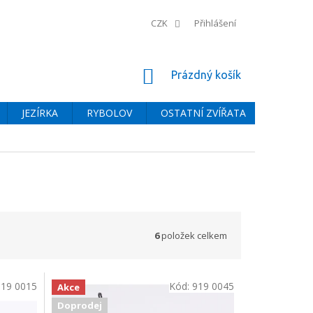
CZK
Přihlášení
NÁKUPNÍ
Prázdný košík
KOŠÍK
JEZÍRKA
RYBOLOV
OSTATNÍ ZVÍŘATA
BAZÉNY
6
položek celkem
919 0015
Kód:
919 0045
Akce
Doprodej