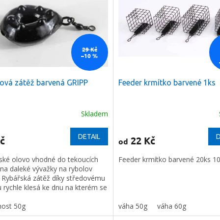
29 Kč
–10 %
sová zátěž barvená GRIPP
Feeder krmítko barvené 1ks
Skladem
DETAIL
D
č
22 Kč
od
ské olovo vhodné do tekoucích
Feeder krmítko barvené 20ks 1
 na daleké vývažky na rybolov
. Rybářská zátěž díky středovému
 rychle klesá ke dnu na kterém se
obvodovým trnem výborně ukotví.
 malý odpor - výhoda při
ost 50g
váha 50g
váha 60g
ání z velkých vzdáleností.