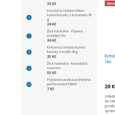
33 Kč
Akce
Konzerva Ontario Kitten
kuřecí kousky s krevetami 95
g
24 Kč
Živá nástraha - Pijavice
(nadáje) 1ks
24 Kč
Konzerva Ontario kuřecí
kousky a mušle 95g
Krmít
25 Kč
1ks
Živá nástraha - Kanadská
rousnice
53 Kč
Plastová vanička průhledná
perforovaná 500ml
20 K
7 Kč
Uniká
do tek
prodlo
správ