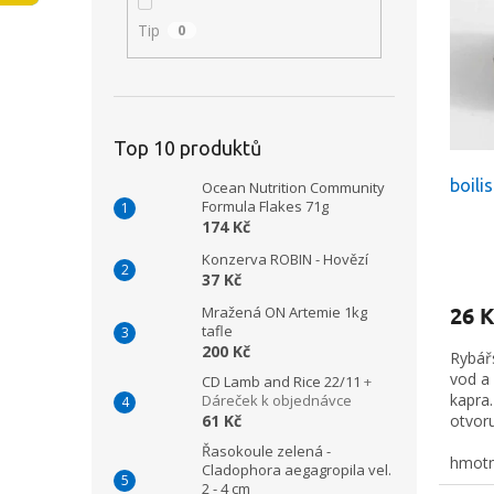
i
r
n
Tip
0
s
o
e
p
d
l
r
u
o
k
d
t
Top 10 produktů
u
ů
boili
k
Ocean Nutrition Community
Formula Flakes 71g
t
174 Kč
ů
Konzerva ROBIN - Hovězí
37 Kč
26 K
Mražená ON Artemie 1kg
tafle
200 Kč
Rybář
vod a
CD Lamb and Rice 22/11
+
kapra
Dáreček k objednávce
61 Kč
otvoru
díky 
Řasokoule zelená -
Klade
hmotn
Cladophora aegagropila vel.
stahov
2 - 4 cm