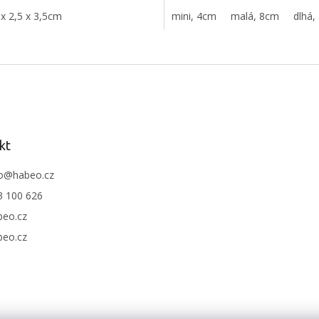
ž. Top povrchová úprava, (neničí
) Extra silný drát, krmítko se
 x 2,5 x 3,5cm
mini, 4cm
malá, 8cm
dlhá,
iači při plnění krmiv
O
v
l
á
d
a
c
í
kt
p
r
o
@
habeo.cz
v
3 100 626
k
y
beo.cz
v
beo.cz
ý
p
i
s
u