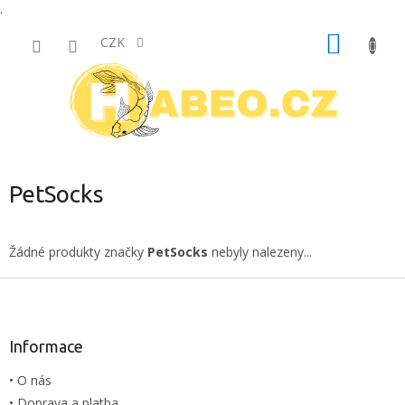
.
Přejít
NÁKUP
na
CZK
obsah
KOŠÍK
PetSocks
Žádné produkty značky
PetSocks
nebyly nalezeny...
Z
á
p
a
Informace
t
• O nás
í
• Doprava a platba