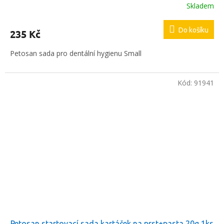
Skladem
Do košíku
235 Kč
Petosan sada pro dentální hygienu Small
Kód:
91941
Petosan startovací sada kartáček na prst+pasta 20g 1ks