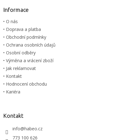
d
p
a
a
Informace
c
t
í
• O nás
í
p
• Doprava a platba
r
v
• Obchodní podmínky
k
• Ochrana osobních údajů
y
• Osobní odběry
v
ý
• Výměna a vrácení zboží
p
• Jak reklamovat
i
• Kontakt
s
u
• Hodnocení obchodu
• Kariéra
Kontakt
info
@
habeo.cz
773 100 626