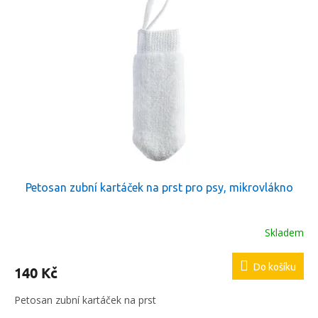
p
p
i
r
s
o
p
d
r
u
o
k
d
t
u
ů
k
t
ů
Petosan zubní kartáček na prst pro psy, mikrovlákno
Skladem
Do košíku
140 Kč
Petosan zubní kartáček na prst