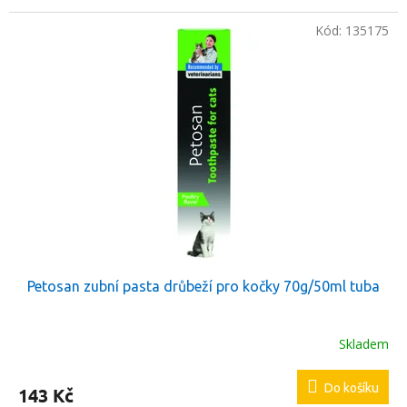
Kód:
135175
Petosan zubní pasta drůbeží pro kočky 70g/50ml tuba
Skladem
Do košíku
143 Kč