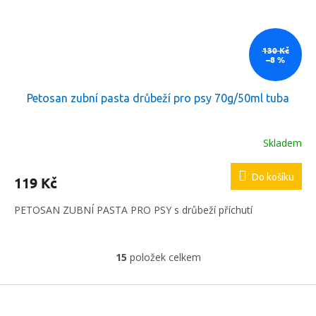
130 Kč
–8 %
Petosan zubní pasta drůbeží pro psy 70g/50ml tuba
Skladem
Do košíku
119 Kč
PETOSAN ZUBNÍ PASTA PRO PSY s drůbeží příchutí
15
položek celkem
O
v
l
Z
á
á