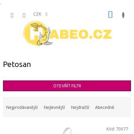
.
Přejít
NÁKUP
na
CZK
obsah
KOŠÍK
Petosan
OTEVŘÍT FILTR
Ř
a
Nejprodávanější
Nejlevnější
Nejdražší
Abecedně
z
e
V
n
Kód:
70077
ý
í