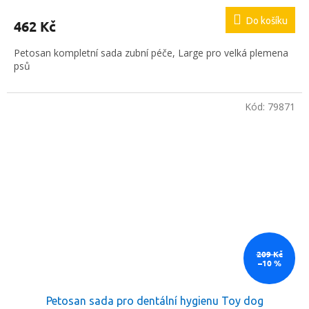
Do košíku
462 Kč
Petosan kompletní sada zubní péče, Large pro velká plemena
psů
Kód:
79871
209 Kč
–10 %
Petosan sada pro dentální hygienu Toy dog