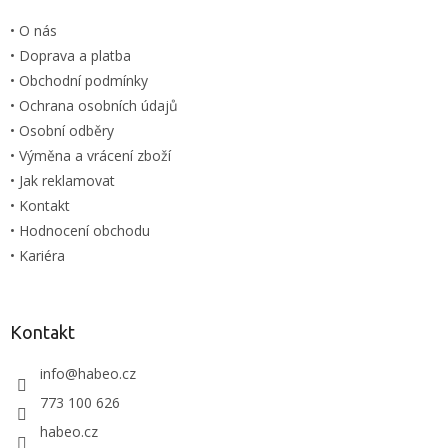
c
t
í
• O nás
í
p
• Doprava a platba
r
v
• Obchodní podmínky
k
• Ochrana osobních údajů
y
• Osobní odběry
v
ý
• Výměna a vrácení zboží
p
• Jak reklamovat
i
• Kontakt
s
u
• Hodnocení obchodu
• Kariéra
Kontakt
info
@
habeo.cz
773 100 626
habeo.cz