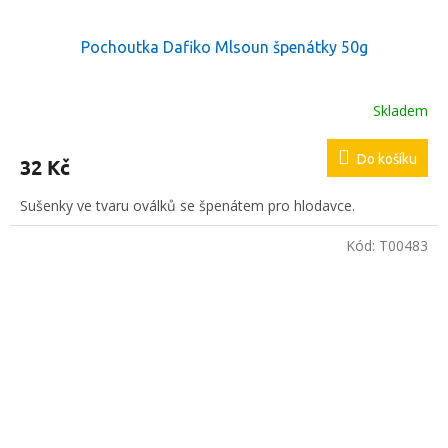
Pochoutka Dafiko Mlsoun špenátky 50g
Skladem
Do košíku
32 Kč
Sušenky ve tvaru oválků se špenátem pro hlodavce.
Kód:
T00483