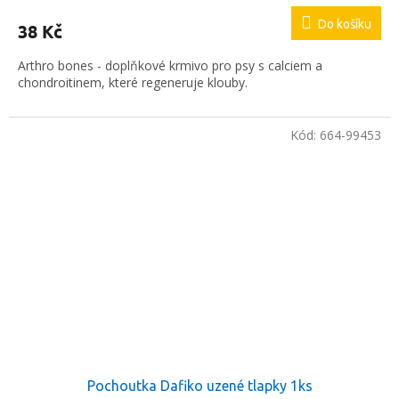
Do košíku
38 Kč
Arthro bones - doplňkové krmivo pro psy s calciem a
chondroitinem, které regeneruje klouby.
Kód:
664-99453
Pochoutka Dafiko uzené tlapky 1ks