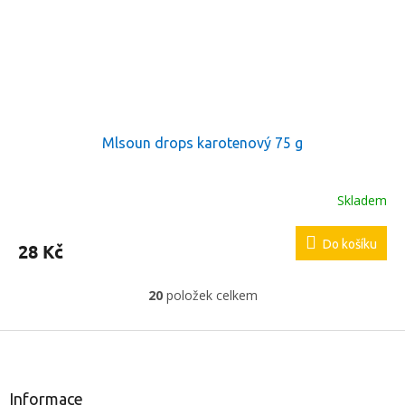
Mlsoun drops karotenový 75 g
Skladem
Do košíku
28 Kč
20
položek celkem
O
v
l
Z
á
á
d
p
a
a
Informace