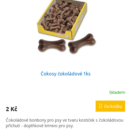
hvězdiček.
Čokosy čokoládové 1ks
Skladem
Do košíku
2 Kč
Čokoládové bonbony pro psy ve tvaru kostiček s čokoládovou
příchutí - doplňkové krmivo pro psy.