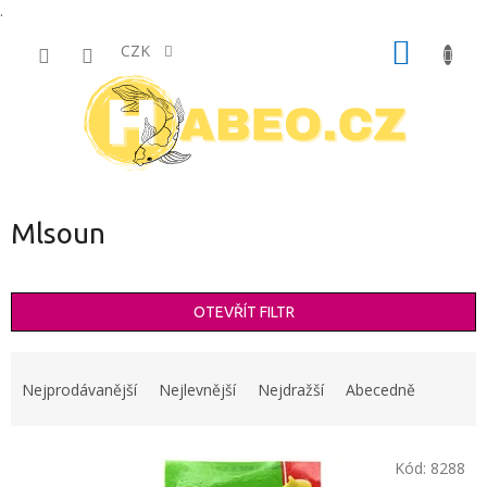
.
Přejít
NÁKUP
na
CZK
obsah
KOŠÍK
Mlsoun
OTEVŘÍT FILTR
Ř
a
Nejprodávanější
Nejlevnější
Nejdražší
Abecedně
z
e
V
n
Kód:
8288
ý
í