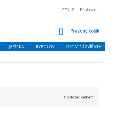
CZK
Přihlášení
NÁKUPNÍ
Prázdný košík
KOŠÍK
JEZÍRKA
RYBOLOV
OSTATNÍ ZVÍŘATA
BAZÉNY
1
položek celkem