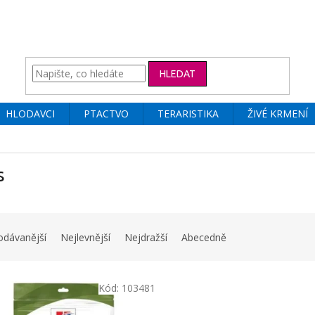
HLEDAT
HLODAVCI
PTACTVO
TERARISTIKA
ŽIVÉ KRMENÍ
s
odávanější
Nejlevnější
Nejdražší
Abecedně
Kód:
103481