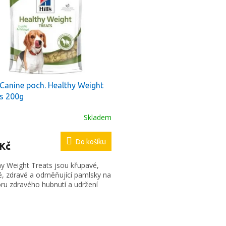
s Canine poch. Healthy Weight
s 200g
Skladem
Do košíku
 Kč
hy Weight Treats jsou křupavé,
é, zdravé a odměňující pamlsky na
ru zdravého hubnutí a udržení
O