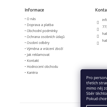
a
t
Informace
Konta
í
• O nás
inf
• Doprava a platba
77
• Obchodní podmínky
ha
• Ochrana osobních údajů
ha
• Osobní odběry
• Výměna a vrácení zboží
• Jak reklamovat
• Kontakt
• Hodnocení obchodu
• Kariéra
Pro person
třetích str
mimo něj zo
Sběr těcht
Pokud chcet