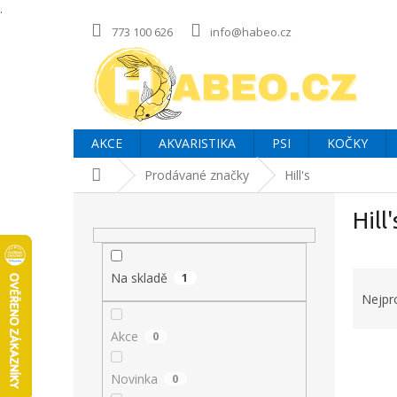
.
Přejít
773 100 626
info@habeo.cz
na
obsah
AKCE
AKVARISTIKA
PSI
KOČKY
Domů
Prodávané značky
Hill's
P
Hill'
o
s
t
Ř
r
Na skladě
1
a
a
Nejpr
z
n
e
Akce
0
n
V
n
í
ý
í
p
Novinka
0
p
p
a