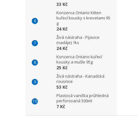
33 Kč
Konzerva Ontario Kitten
kuřecí kousky s krevetami 95
g
24 Kč
Živá nástraha - Pijavice
(nadáje) 1ks
24 Kč
Konzerva Ontario kuřecí
kousky a mušle 95g
25 Kč
Živá nástraha - Kanadská
rousnice
53 Kč
Plastová vanička průhledná
perforovaná 500ml
7 Kč
Z
á
p