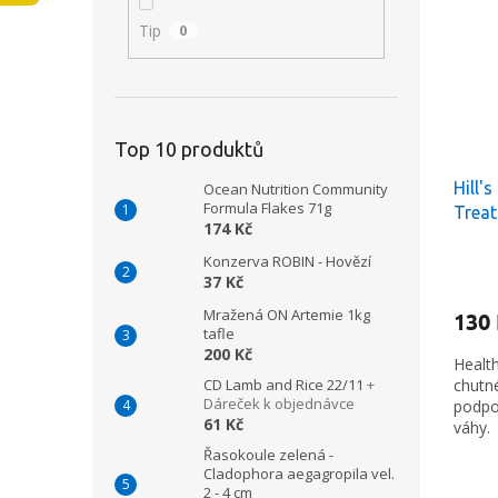
i
r
n
Tip
0
s
o
e
p
d
l
r
u
o
k
d
t
Top 10 produktů
u
ů
Hill'
k
Ocean Nutrition Community
Formula Flakes 71g
Treat
t
174 Kč
ů
Konzerva ROBIN - Hovězí
37 Kč
Mražená ON Artemie 1kg
130
tafle
200 Kč
Healt
chutn
CD Lamb and Rice 22/11
+
Dáreček k objednávce
podpo
61 Kč
váhy.
Řasokoule zelená -
Cladophora aegagropila vel.
2 - 4 cm