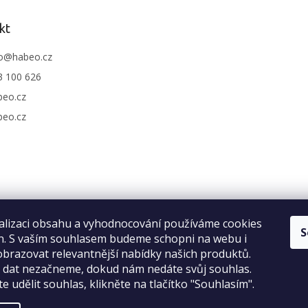
kt
o
@
habeo.cz
3 100 626
beo.cz
beo.cz
alizaci obsahu a vyhodnocování používáme cookies
S
an. S vaším souhlasem budeme schopni na webu i
brazovat relevantnější nabídky našich produktů.
Recenze na Habeo.cz
o dat nezačneme, dokud nám nedáte svůj souhlas.
e udělit souhlas, klikněte na tlačítko "Souhlasím".