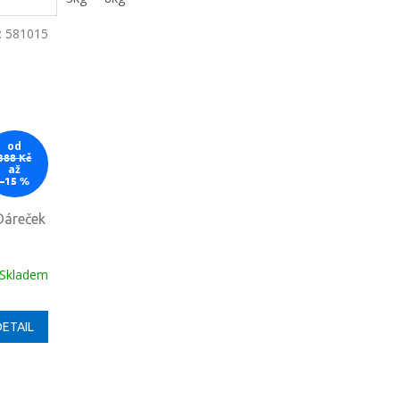
:
581015
od
388 Kč
až
–15 %
Dáreček
Skladem
DETAIL