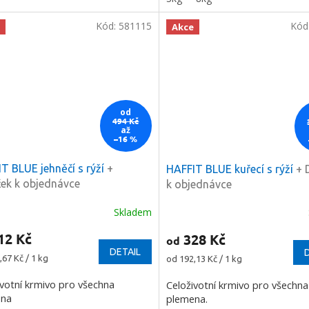
Kód:
581115
Kód
Akce
od
494 Kč
až
–16 %
T BLUE jehněčí s rýží
+
HAFFIT BLUE kuřecí s rýží
+ 
ek k objednávce
k objednávce
Skladem
12 Kč
328 Kč
od
DETAIL
Měrná
,67 Kč / 1 kg
od 192,13 Kč / 1 kg
cena:
ivotní krmivo pro všechna
Celoživotní krmivo pro všechna
ena
plemena.