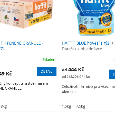
IT - PLNĚNÉ GRANULE -
HAFFIT BLUE hovězí s rýží
+
ZÍ
Dáreček k objednávce
Skladem
444 Kč
od
DETAIL
49 Kč
D
Měrná
od 265,20 Kč / 1 kg
cena:
ečný koncept třívrstvé masem
Celoživotní krmivo pro všechna
NÉ GRANULE.
plemena.
8kg
1,5kg
7,5kg