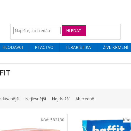
HLEDAT
HLODAVCI
PTACTVO
TERARISTIKA
ŽIVÉ KRMENÍ
FIT
odávanější
Nejlevnější
Nejdražší
Abecedně
Kód:
582130
Kód