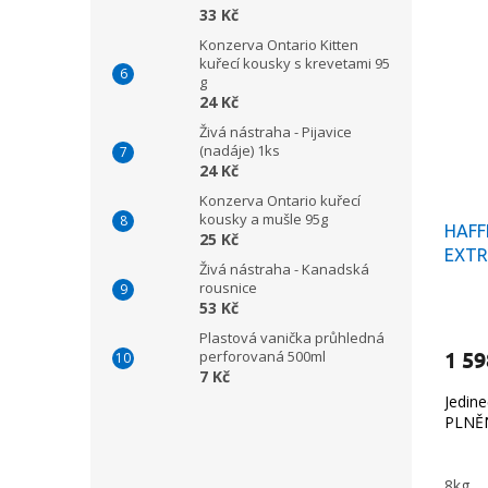
33 Kč
Konzerva Ontario Kitten
kuřecí kousky s krevetami 95
g
24 Kč
Živá nástraha - Pijavice
(nadáje) 1ks
24 Kč
Konzerva Ontario kuřecí
kousky a mušle 95g
HAFF
25 Kč
EXTR
Živá nástraha - Kanadská
rousnice
53 Kč
Plastová vanička průhledná
1 59
perforovaná 500ml
7 Kč
Jedin
PLNĚ
8kg