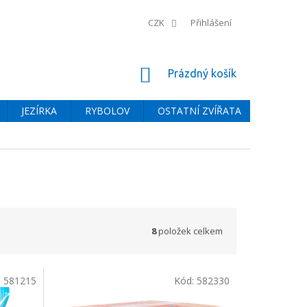
CZK
Přihlášení
NÁKUPNÍ
Prázdný košík
KOŠÍK
JEZÍRKA
RYBOLOV
OSTATNÍ ZVÍŘATA
BAZÉNY
8
položek celkem
:
581215
Kód:
582330