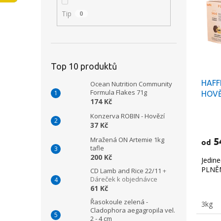
i
r
n
Tip
0
s
o
e
p
d
l
r
u
o
k
d
t
Top 10 produktů
u
ů
HAFF
k
Ocean Nutrition Community
Formula Flakes 71g
HOVĚ
t
174 Kč
ů
Konzerva ROBIN - Hovězí
37 Kč
5
Mražená ON Artemie 1kg
od
tafle
200 Kč
Jedin
PLNĚ
CD Lamb and Rice 22/11
+
Dáreček k objednávce
61 Kč
Řasokoule zelená -
3kg
Cladophora aegagropila vel.
2 - 4 cm