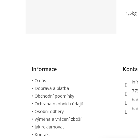
1,5kg
Z
á
p
a
t
Informace
Konta
í
• O nás
inf
• Doprava a platba
77
• Obchodní podmínky
ha
• Ochrana osobních údajů
ha
• Osobní odběry
• Výměna a vrácení zboží
• Jak reklamovat
• Kontakt