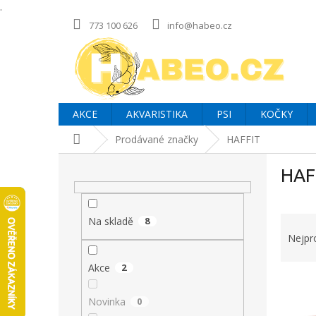
.
Přejít
773 100 626
info@habeo.cz
na
obsah
AKCE
AKVARISTIKA
PSI
KOČKY
Domů
Prodávané značky
HAFFIT
P
HAF
o
s
t
Ř
r
Na skladě
8
a
a
Nejpr
z
n
e
Akce
2
n
V
n
í
ý
í
p
Novinka
0
p
p
a