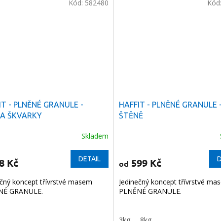
Kód:
582480
Kód
IT - PLNĚNÉ GRANULE -
HAFFIT - PLNĚNÉ GRANULE 
A ŠKVARKY
ŠTĚNĚ
Skladem
DETAIL
D
8 Kč
599 Kč
od
ečný koncept třívrstvé masem
Jedinečný koncept třívrstvé ma
NÉ GRANULE.
PLNĚNÉ GRANULE.
3kg
8kg