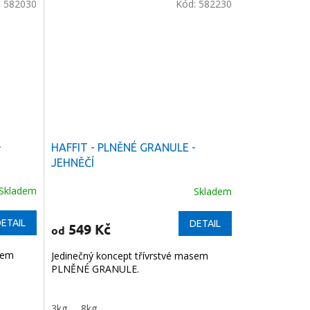
:
582030
Kód:
582230
-
HAFFIT - PLNĚNÉ GRANULE -
JEHNĚČÍ
Skladem
Skladem
ETAIL
DETAIL
549 Kč
od
sem
Jedinečný koncept třívrstvé masem
PLNĚNÉ GRANULE.
3kg
8kg