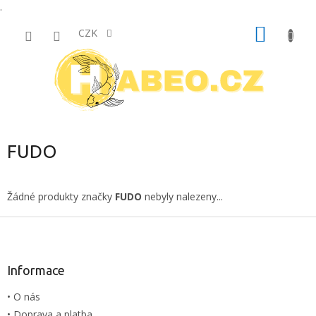
.
Přejít
NÁKUP
na
CZK
obsah
KOŠÍK
FUDO
Žádné produkty značky
FUDO
nebyly nalezeny...
Z
á
p
a
Informace
t
• O nás
í
• Doprava a platba