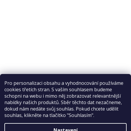
Pro personalizaci obsahu a vyhodnocování používáme
cookies třetích stran. S vaším souhlasem budeme
schopni na webu i mimo něj zobrazovat relevantnější
nabídky našich produktů. Sběr těchto dat nezačneme,
Recenze na Habeo.cz
dokud nám nedáte svůj souhlas. Pokud chcete udělit
souhlas, klikněte na tlačítko "Souhlasím".
Nastavení