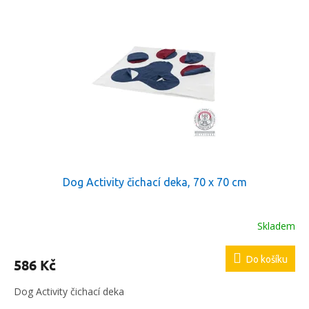
p
p
i
r
s
o
p
d
r
u
o
k
d
t
u
ů
k
t
ů
Dog Activity čichací deka, 70 x 70 cm
Skladem
Do košíku
586 Kč
Dog Activity čichací deka