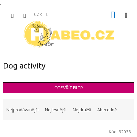
.
Přejít
NÁKUP
na
CZK
obsah
KOŠÍK
Dog activity
OTEVŘÍT FILTR
Ř
a
Nejprodávanější
Nejlevnější
Nejdražší
Abecedně
z
e
V
n
Kód:
32038
ý
í