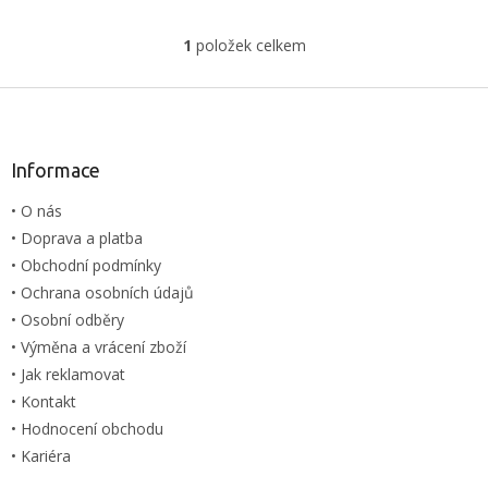
1
položek celkem
O
v
l
Z
á
á
d
p
a
a
Informace
c
t
í
• O nás
í
p
• Doprava a platba
r
v
• Obchodní podmínky
k
• Ochrana osobních údajů
y
• Osobní odběry
v
ý
• Výměna a vrácení zboží
p
• Jak reklamovat
i
• Kontakt
s
u
• Hodnocení obchodu
• Kariéra