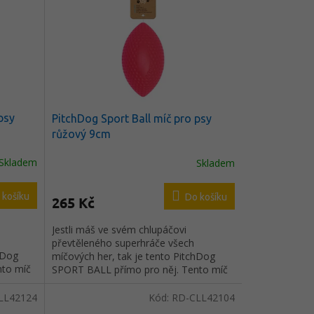
psy
PitchDog Sport Ball míč pro psy
růžový 9cm
Skladem
Skladem
 košíku
Do košíku
265 Kč
Jestli máš ve svém chlupáčovi
převtěleného superhráče všech
hDog
míčových her, tak je tento PitchDog
nto míč
SPORT BALL přímo pro něj. Tento míč
vého
na "ragby" ze speciálního pěnového
sbírce
materiálu pro psy nesmí v jeho sbírce
LL42124
Kód:
RD-CLL42104
chybět.