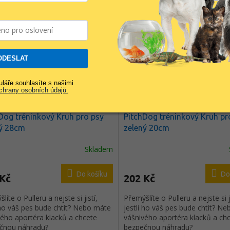
Kód:
AKCE-RD-PTCH62385
Kód:
AKCE-RD-PT
ODESLAT
láře souhlasíte s našimi
hrany osobních údajů.
Dog tréninkový Kruh pro psy
PitchDog tréninkový Kruh pr
ný 28cm
zelený 20cm
Skladem
Do košíku
Do
 Kč
202 Kč
líte o Pulleru a nejste si jistí,
Přemýšlíte o Pulleru a nejste si ji
 ho váš pes bude chtít? Nebo máte
jestli ho váš pes bude chtít? N
vého aportéra klacků a chcete
vášnivého aportéra klacků a ch
čnou náhradu?
bezpečnou náhradu?