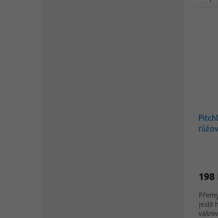
Pitch
růžo
198
Přemýš
jestli
vášni