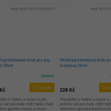
Kód:
AKCE-RD-PTCH62377
Kód:
RD-PT
Dog tréninkový Kruh pro psy
PitchDog tréninkový Kruh pr
vý 20cm
oranžový 20cm
Skladem
Do košíku
Do
 Kč
228 Kč
líte o Pulleru a nejste si jistí,
Přemýšlíte o Pulleru a nejste si ji
 ho váš pes bude chtít? Nebo máte
jestli ho váš pes bude chtít? N
vého aportéra klacků a chcete
vášnivého aportéra klacků a ch