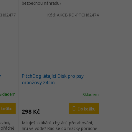
bezpečnou náhradu?
CH62477
Kód:
AKCE-RD-PTCH62474
y
PitchDog létající Disk pro psy
oranžový 24cm
Skladem
Skladem
 košíku
Do košíku
298 Kč
ování,
Miluješ skákání, chytání, přetahování,
 pořádně
hru ve vodě? Rád se do hračky pořádně