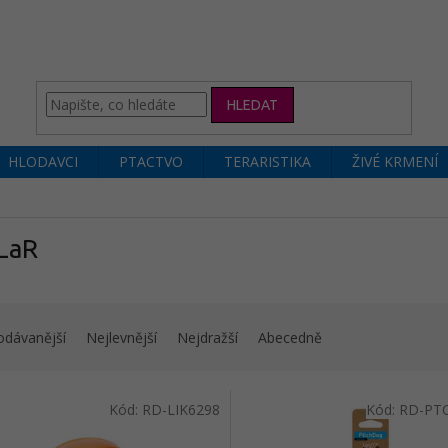
HLEDAT
HLODAVCI
PTACTVO
TERARISTIKA
ŽIVÉ KRMENÍ
LaR
odávanější
Nejlevnější
Nejdražší
Abecedně
Kód:
RD-LIK6298
Kód:
RD-PT