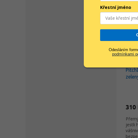
Křestní jméno
Odesláním formu
podmínkami oc
Pitch
zele
310
Přemýš
jestli
vášni
bezpe