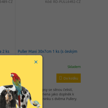
stužná
6489-CZ
Kód:
RD-PULL6492-CZ
g.-
ré.- je
omu je
kládá z
ím
o krytu
která
je z
a 2 ks
Puller Maxi 30x7cm 1 ks (s českým
komiksem)
Skladem
Skladem
 košíku
Do košíku
538 Kč
pro
Puller Maxi pro psy se silnou čelistí,
toy
velká a obří plemena jako doplněk k
intenzivnímu tréninku s dvěma Pullery.