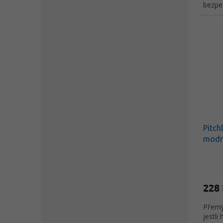
bezpe
Pitch
modr
228
Přemýš
jestli