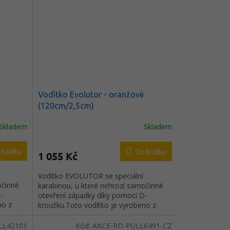
Vodítko Evolutor - oranžové
(120cm/2,5cm)
Skladem
Skladem
 košíku
Do košíku
1 055 Kč
Vodítko EVOLUTOR se speciální
očinné
karabinou, u které nehrozí samočinné
-
otevření západky díky pomocí D-
no z
kroužku.Toto vodítko je vyrobeno z
inovativního materiálu
stužná
COLLARTEX.Výhody :- vnitřní výstužná
LL42101
Kód:
AKCE-RD-PULL6491-CZ