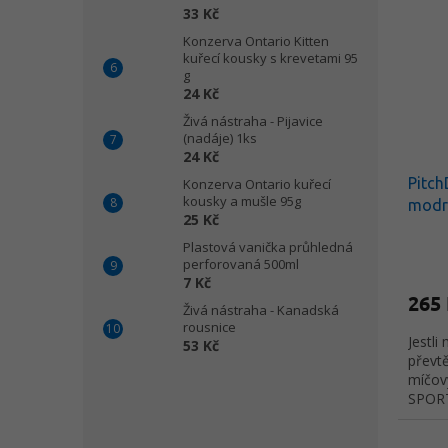
33 Kč
Konzerva Ontario Kitten
kuřecí kousky s krevetami 95
g
24 Kč
Živá nástraha - Pijavice
(nadáje) 1ks
24 Kč
Pitch
Konzerva Ontario kuřecí
kousky a mušle 95g
modr
25 Kč
Plastová vanička průhledná
perforovaná 500ml
7 Kč
265
Živá nástraha - Kanadská
rousnice
Jestli
53 Kč
převt
míčový
SPORT
na "r
materi