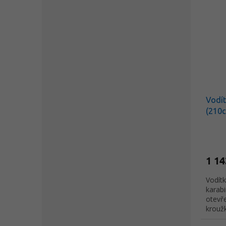
chybět
Vodít
(210
1 14
Vodít
karab
otevř
krouž
inovat