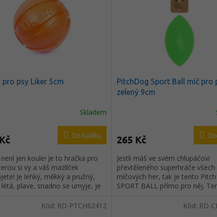
 pro psy Liker 5cm
PitchDog Sport Ball míč pro 
zelený 9cm
Skladem
Do košíku
Do
 Kč
265 Kč
není jen koule! Je to hračka pro
Jestli máš ve svém chlupáčovi
terou si vy a váš mazlíček
převtěleného superhráče všech
jete! Je lehký, měkký a pružný,
míčových her, tak je tento Pitc
létá, plave, snadno se umyje, je
SPORT BALL přímo pro něj. Te
v trávě, na sněhu, zdravotně
na "ragby" ze speciálního pěno
adný… a za skvělou cenu!
materiálu pro psy nesmí v jeho 
Kód:
RD-PTCH62412
Kód:
RD-C
chybět.