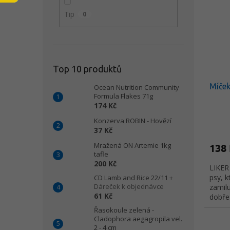
i
r
n
Tip
0
s
o
e
p
d
l
r
u
o
k
d
t
Top 10 produktů
u
ů
Míček
k
Ocean Nutrition Community
Formula Flakes 71g
t
174 Kč
ů
Konzerva ROBIN - Hovězí
37 Kč
Mražená ON Artemie 1kg
138
tafle
200 Kč
LIKER 
psy, k
CD Lamb and Rice 22/11
+
Dáreček k objednávce
zamilu
61 Kč
dobře 
vidět 
Řasokoule zelená -
nezáv
Cladophora aegagropila vel.
2 - 4 cm