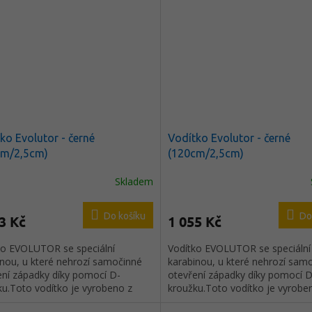
.
vrstva odolává zatížení až 500 k
jedinečná struktura zabraňuje
uklouznutí, i když je vodítko mok
šité způsobem KEVLAR a díky t
životnost vodítka delší oproti
ostatnímInovativní materiál se s
vnitřní vyztužující vrstvy s hlavn
zatížením a vnějšího polymerníh
s jedinečnou měkkou texturou, 
zabraňuje sklouzávání.Karabina 
letecké hliníkové slitiny.
ko Evolutor - černé
Vodítko Evolutor - černé
cm/2,5cm)
(120cm/2,5cm)
Skladem
Do košíku
Do
3 Kč
1 055 Kč
ko EVOLUTOR se speciální
Vodítko EVOLUTOR se speciální
inou, u které nehrozí samočinné
karabinou, u které nehrozí sam
ení západky díky pomocí D-
otevření západky díky pomocí D
ku.Toto vodítko je vyrobeno z
kroužku.Toto vodítko je vyrobe
ivního materiálu
inovativního materiálu