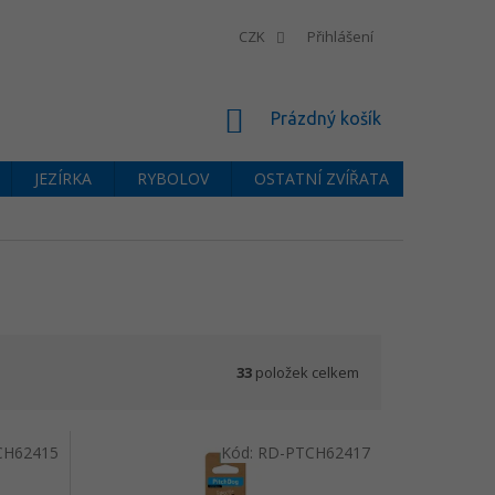
CZK
Přihlášení
NÁKUPNÍ
Prázdný košík
KOŠÍK
JEZÍRKA
RYBOLOV
OSTATNÍ ZVÍŘATA
BAZÉNY
33
položek celkem
CH62415
Kód:
RD-PTCH62417