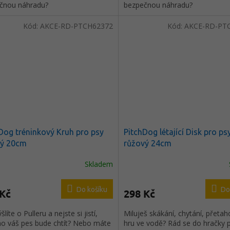
čnou náhradu?
bezpečnou náhradu?
Kód:
AKCE-RD-PTCH62372
Kód:
AKCE-RD-PT
Dog tréninkový Kruh pro psy
PitchDog létající Disk pro ps
ý 20cm
růžový 24cm
Skladem
Do košíku
Do
 Kč
298 Kč
líte o Pulleru a nejste si jistí,
Miluješ skákání, chytání, přetah
 ho váš pes bude chtít? Nebo máte
hru ve vodě? Rád se do hračky