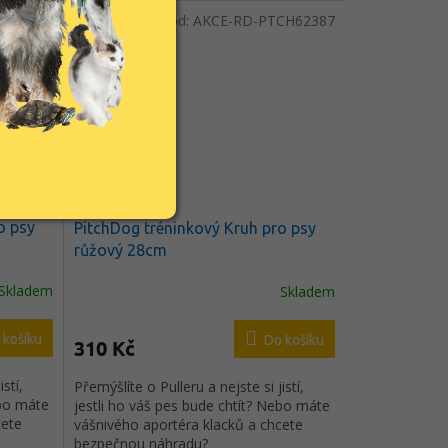
CH62375
Kód:
AKCE-RD-PTCH62387
o psy
PitchDog tréninkový Kruh pro psy
růžový 28cm
Skladem
Skladem
 košíku
Do košíku
310 Kč
stí,
Přemýšlíte o Pulleru a nejste si jistí,
ebo máte
jestli ho váš pes bude chtít? Nebo máte
cete
vášnivého aportéra klacků a chcete
bezpečnou náhradu?