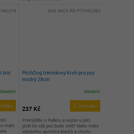
CH62374
Kód:
AKCE-RD-PTCH62382
o psy
PitchDog tréninkový Kruh pro psy
modrý 28cm
Skladem
Skladem
 košíku
Do košíku
237 Kč
stí,
Přemýšlíte o Pulleru a nejste si jistí,
ebo máte
jestli ho váš pes bude chtít? Nebo máte
cete
vášnivého aportéra klacků a chcete