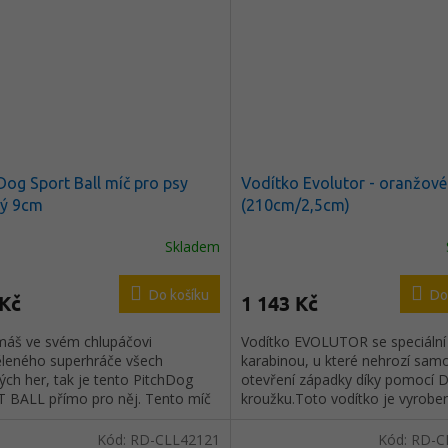
Dog Sport Ball míč pro psy
Vodítko Evolutor - oranžové
ý 9cm
(210cm/2,5cm)
Skladem
Do košíku
Do
 Kč
1 143 Kč
 máš ve svém chlupáčovi
Vodítko EVOLUTOR se speciální
ěleného superhráče všech
karabinou, u které nehrozí sam
ch her, tak je tento PitchDog
otevření západky díky pomocí D
 BALL přímo pro něj. Tento míč
kroužku.Toto vodítko je vyrobe
agby" ze speciálního pěnového
inovativního materiálu
álu pro psy nesmí v jeho sbírce
COLLARTEX.Výhody :- vnitřní vý
Kód:
RD-CLL42121
Kód:
RD-C