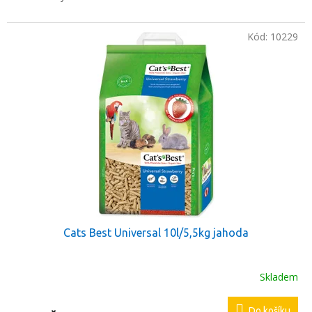
Kód:
10229
Cats Best Universal 10l/5,5kg jahoda
Skladem
Průměrné
hodnocení
produktu
Do košíku