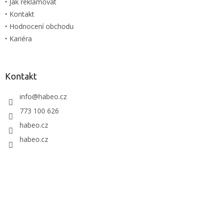
• Jak reklamovat
i
• Kontakt
s
u
• Hodnocení obchodu
• Kariéra
Kontakt
info
@
habeo.cz
773 100 626
habeo.cz
habeo.cz