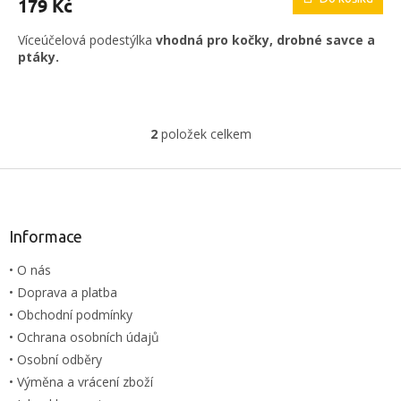
179 Kč
je
5,0
Víceúčelová podestýlka
vhodná pro kočky, drobné savce a
z
ptáky.
5
hvězdiček.
2
položek celkem
O
v
l
Z
á
á
d
p
a
a
Informace
c
t
í
• O nás
í
p
• Doprava a platba
r
v
• Obchodní podmínky
k
• Ochrana osobních údajů
y
• Osobní odběry
v
ý
• Výměna a vrácení zboží
p