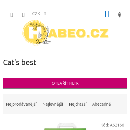
.
Přejít
NÁKUP
na
CZK
obsah
KOŠÍK
Cat's best
OTEVŘÍT FILTR
Ř
a
Nejprodávanější
Nejlevnější
Nejdražší
Abecedně
z
e
V
n
Kód:
A62166
ý
í