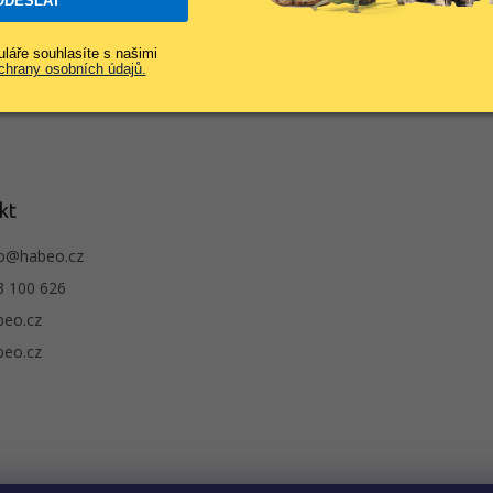
ODESLAT
láře souhlasíte s našimi
hrany osobních údajů.
kt
o
@
habeo.cz
3 100 626
beo.cz
beo.cz