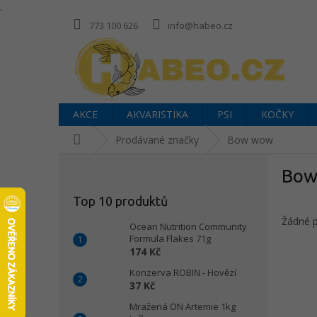
.
Přejít
773 100 626
info@habeo.cz
na
obsah
AKCE
AKVARISTIKA
PSI
KOČKY
Domů
Prodávané značky
Bow wow
P
Bow
o
s
Top 10 produktů
t
Žádné 
r
Ocean Nutrition Community
a
Formula Flakes 71g
174 Kč
n
n
Konzerva ROBIN - Hovězí
í
37 Kč
p
Mražená ON Artemie 1kg
a