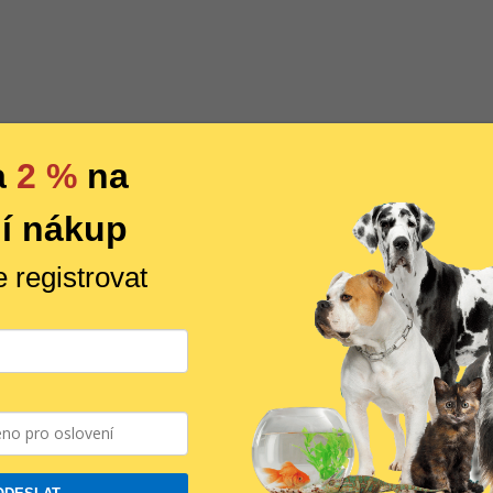
a
2 %
na
í nákup
e registrovat