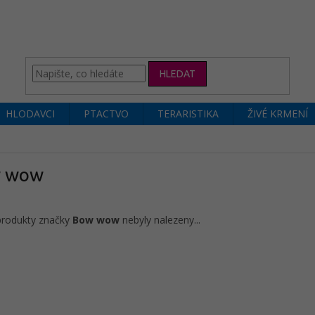
HLEDAT
HLODAVCI
PTACTVO
TERARISTIKA
ŽIVÉ KRMENÍ
 wow
produkty značky
Bow wow
nebyly nalezeny...