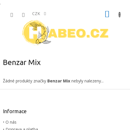
.
Přejít
NÁKUP
na
CZK
obsah
KOŠÍK
Benzar Mix
Žádné produkty značky
Benzar Mix
nebyly nalezeny...
Z
á
p
a
Informace
t
• O nás
í
• Doprava a platba