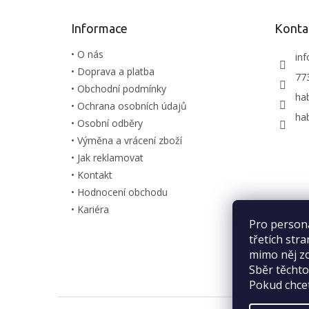
a
t
Informace
Konta
í
• O nás
inf
• Doprava a platba
77
• Obchodní podmínky
ha
• Ochrana osobních údajů
ha
• Osobní odběry
• Výměna a vrácení zboží
• Jak reklamovat
• Kontakt
• Hodnocení obchodu
• Kariéra
Pro person
třetích str
mimo něj zo
Sběr těcht
Pokud chcet