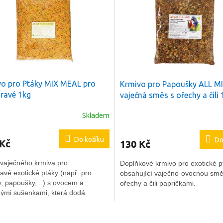
o pro Ptáky MIX MEAL pro
Krmivo pro Papoušky ALL M
ravé 1kg
vaječná směs s ořechy a čili 
Skladem
Do košíku
Do
 Kč
130 Kč
vaječného krmiva pro
Doplňkové krmivo pro exotické p
avé exotické ptáky (např. pro
obsahující vaječno-ovocnou smě
, papoušky,...) s ovocem a
ořechy a čili papričkami.
nými sušenkami, která dodá
u papouškovi to pravé pro zdraví
u.
O