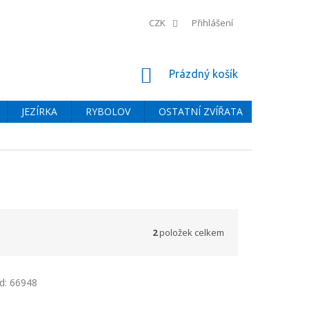
CZK
Přihlášení
NÁKUPNÍ
Prázdný košík
KOŠÍK
JEZÍRKA
RYBOLOV
OSTATNÍ ZVÍŘATA
BAZÉNY
2
položek celkem
d:
66948