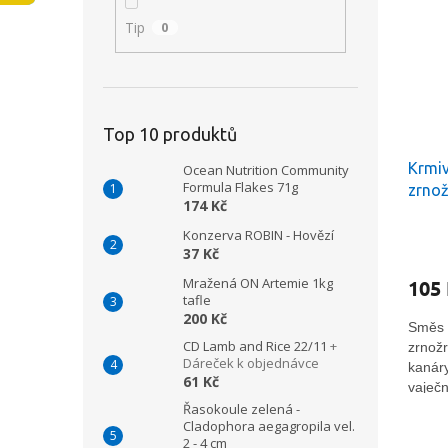
i
r
n
Tip
0
s
o
e
p
d
l
r
u
o
k
d
t
Top 10 produktů
u
ů
Krmiv
k
Ocean Nutrition Community
Formula Flakes 71g
zrnož
t
174 Kč
ů
Konzerva ROBIN - Hovězí
37 Kč
Mražená ON Artemie 1kg
105
tafle
200 Kč
Směs 
CD Lamb and Rice 22/11
+
zrnožr
Dáreček k objednávce
kanáry
61 Kč
vaječ
vašem
Řasokoule zelená -
Cladophora aegagropila vel.
a krás
2 - 4 cm