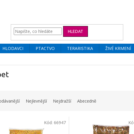
HLEDAT
HLODAVCI
PTACTVO
TERARISTIKA
ŽIVÉ KRMENÍ
pet
odávanější
Nejlevnější
Nejdražší
Abecedně
Kód:
66947
Kó