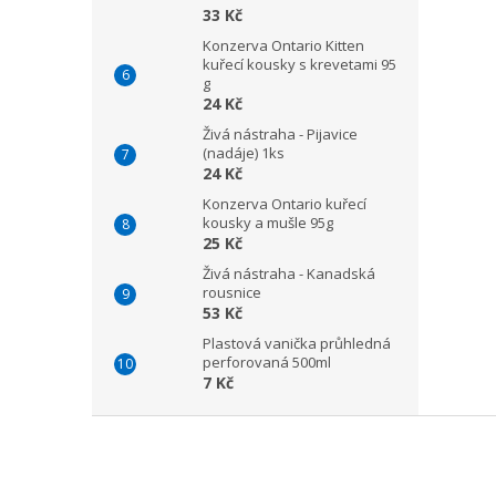
33 Kč
Konzerva Ontario Kitten
kuřecí kousky s krevetami 95
g
24 Kč
Živá nástraha - Pijavice
(nadáje) 1ks
24 Kč
Konzerva Ontario kuřecí
kousky a mušle 95g
25 Kč
Živá nástraha - Kanadská
rousnice
53 Kč
Plastová vanička průhledná
perforovaná 500ml
7 Kč
Z
á
p