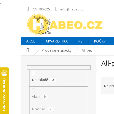
.
Přejít
773 100 626
info@habeo.cz
na
obsah
AKCE
AKVARISTIKA
PSI
KOČKY
Domů
Prodávané značky
All-pet
P
All-
o
s
t
Ř
r
Na skladě
2
a
a
Nejpr
z
n
e
Akce
0
n
V
n
í
ý
í
p
Novinka
0
p
p
a