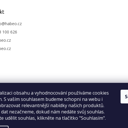
kt
o
@
habeo.cz
3 100 626
beo.cz
beo.cz
alizaci obsahu a vyhodnocování používáme cookies
S
an. S vaším souhlasem budeme schopni na webu i
brazovat relevantnější nabídky našich produktů.
Recenze na Habeo.cz
o dat nezačneme, dokud nám nedáte svůj souhlas.
e udělit souhlas, klikněte na tlačítko "Souhlasím".