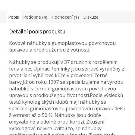
Popis
Podobné (4)
Hodnocení (1)
Diskuze
Detailní popis produktu
Kovové náhubky s gumoplastovou povrchovou
úpravou a prodlouženou životností.
Náhubky se produkují v 37 druzích s rozdělením
fena a pes.Upínací řemínky jsou sériově vyráběny z
prvotřídní výběrové kůže v provedení černé
barvy.Již od roku 1997 se specializujeme na výrobu
náhubků s černou gumoplastovou povrchovou
úpravou s prodlouženou životností.Podle výsledků
testů kynologických klubů mají náhubky se
speciální gumopastovou povrchovou úpravou delší
životnost až o 50 %. Náhubky jsou dobře
omyvatelné a odolné proti korozi. Zkušení
kynologové nejvíce uvítají to, že náhubky
nepřimrzají v zimě psům k čenichu. Tento druh