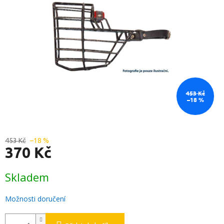
453 Kč
–18 %
453 Kč
–18 %
370 Kč
Měrná
Skladem
cena:
Možnosti doručení