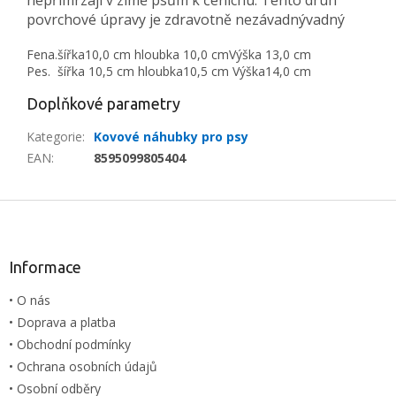
povrchové úpravy je zdravotně nezávadnývadný
Fena.
šířka10,0 cm
hloubka 10,0 cmVýška
13,0 cm
Pes.
šířka 10,5 cm
hloubka10,5 cm Výška
14,0 cm
Doplňkové parametry
Kategorie
:
Kovové náhubky pro psy
EAN
:
8595099805404
Z
á
p
a
Informace
t
• O nás
í
• Doprava a platba
• Obchodní podmínky
• Ochrana osobních údajů
• Osobní odběry