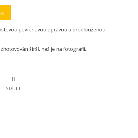
íku
astovou povrchovou úpravou a prodlouženou
hotovován širší, než je na fotografii.
SDÍLET