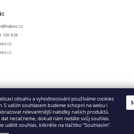
kt
o
@
habeo.cz
3 100 626
beo.cz
beo.cz
alizaci obsahu a vyhodnocování používáme cookies
S
an. S vaším souhlasem budeme schopni na webu i
brazovat relevantnější nabídky našich produktů.
Recenze na Habeo.cz
o dat nezačneme, dokud nám nedáte svůj souhlas.
e udělit souhlas, klikněte na tlačítko "Souhlasím".