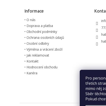
a
t
Informace
Konta
í
• O nás
inf
• Doprava a platba
77
• Obchodní podmínky
ha
• Ochrana osobních údajů
ha
• Osobní odběry
• Výměna a vrácení zboží
• Jak reklamovat
• Kontakt
• Hodnocení obchodu
• Kariéra
Pro person
třetích str
mimo něj zo
Sběr těcht
Pokud chcet