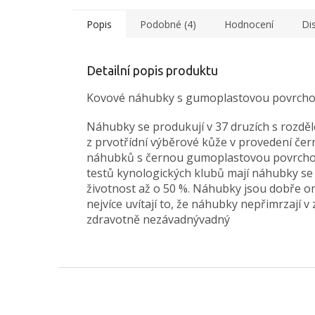
Popis
Podobné (4)
Hodnocení
Di
Detailní popis produktu
Kovové náhubky s gumoplastovou povrchov
Náhubky se produkují v 37 druzích s rozděl
z prvotřídní výběrové kůže v provedení čer
náhubků s černou gumoplastovou povrchov
testů kynologických klubů mají náhubky s
životnost až o 50 %. Náhubky jsou dobře o
nejvíce uvítají to, že náhubky nepřimrzají
zdravotně nezávadnývadný
Z
á
p