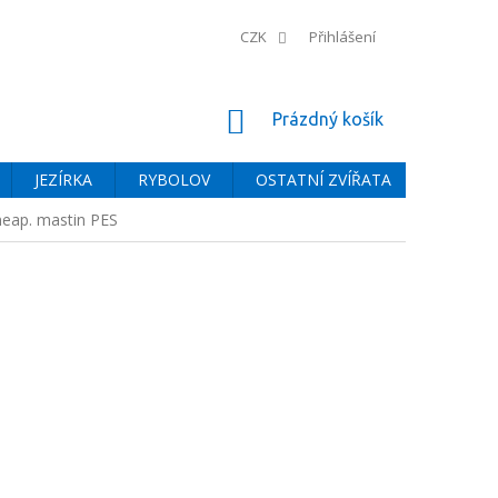
CZK
Přihlášení
NÁKUPNÍ
Prázdný košík
KOŠÍK
JEZÍRKA
RYBOLOV
OSTATNÍ ZVÍŘATA
BAZÉNY
 neap. mastin PES