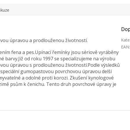
skuze
Dop
ou úpravou a prodlouženou životností.
Kate
EAN
ením fena a pes.Upínací řemínky jsou sériově vyráběny
né barvy.Již od roku 1997 se specializujeme na výrobu
ou úpravou s prodlouženou životností.Podle výsledků
e speciální gumopastovou povrchovou úpravou delší
myvatelné a odolné proti korozi. Zkušení kynologové
 v zimě psům k čenichu. Tento druh povrchové úpravy je