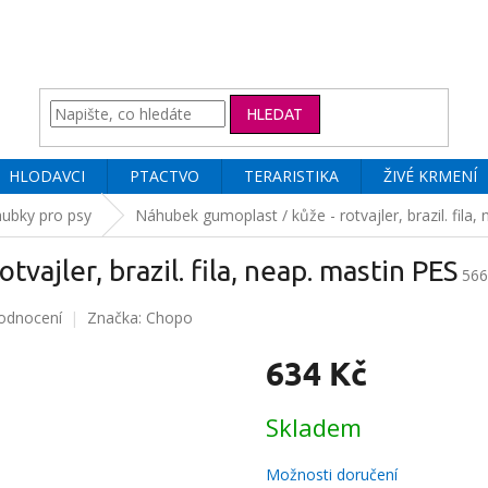
HLEDAT
HLODAVCI
PTACTVO
TERARISTIKA
ŽIVÉ KRMENÍ
ubky pro psy
Náhubek gumoplast / kůže - rotvajler, brazil. fila,
vajler, brazil. fila, neap. mastin PES
566
odnocení
Značka:
Chopo
634 Kč
Měrná
Skladem
cena:
Možnosti doručení