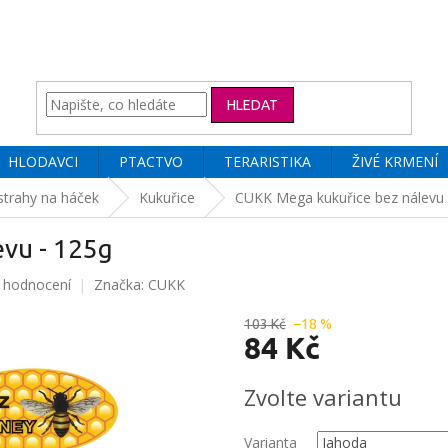
HLEDAT
HLODAVCI
PTACTVO
TERARISTIKA
ŽIVÉ KRMENÍ
trahy na háček
Kukuřice
CUKK Mega kukuřice bez nálevu 
vu - 125g
 hodnocení
Značka:
CUKK
103 Kč
–18 %
84 Kč
Měrná
Zvolte variantu
cena:
Varianta