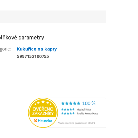
e
lňkové parametry
gorie
:
Kukuřice na kapry
:
5997152100755