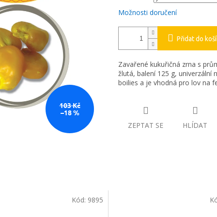
Možnosti doručení
Přidat do koš
Zavařené kukuřičná zrna s prů
žlutá, balení 125 g, univerzální
boilies a je vhodná pro lov na f
103 Kč
–18 %
ZEPTAT SE
HLÍDAT
Kód:
9895
K