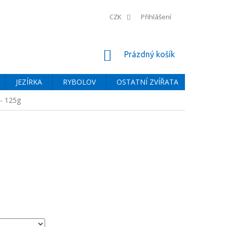
CZK
Přihlášení
NÁKUPNÍ
Prázdný košík
KOŠÍK
JEZÍRKA
RYBOLOV
OSTATNÍ ZVÍŘATA
BAZÉNY
- 125g