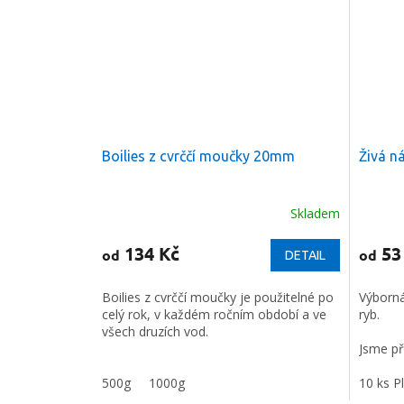
Boilies z cvrččí moučky 20mm
Živá n
Skladem
Průměr
hodnoc
produkt
134 Kč
53
od
od
DETAIL
je
5,0
Boilies z cvrččí moučky je použitelné po
Výborná
z
celý rok, v každém ročním období a ve
ryb.
5
všech druzích vod.
hvězdič
Jsme př
nakoupi
500g
1000g
nejlepší
10 ks P