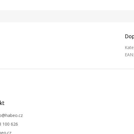
nabízených živých nástrah z
usnice jsou přepravovány
zahraničí, proto nabízíme
 tedy jsou rychle u nás a tráví
individuální exkluzivní ceny.
ezbytný čas na cestě. Tím je
a prvotřídní kvalita.
Dop
Kate
EAN
kt
o
@
habeo.cz
3 100 626
beo.cz