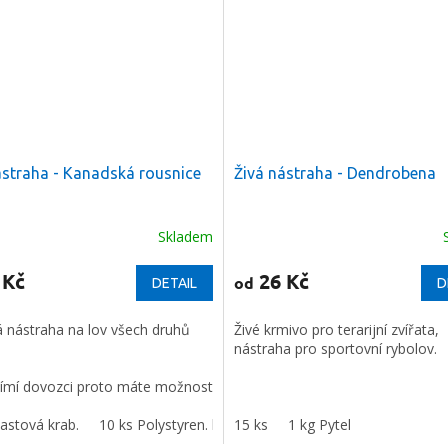
ástraha - Kanadská rousnice
Živá nástraha - Dendrobena
Skladem
né
Průměrné
ení
hodnocení
u
produktu
 Kč
26 Kč
od
DETAIL
D
je
5,0
 nástraha na lov všech druhů
Živé krmivo pro terarijní zvířata,
z
nástraha pro sportovní rybolov.
5
ek.
hvězdiček.
ímí dovozci proto máte možnost
t rousnice z první ruky a v
 kvalitě!
lastová krab.
10 ks Polystyren. krab.
Jsme přímí dovozci všech
15 ks
50 ks navolno
1 kg Pytel