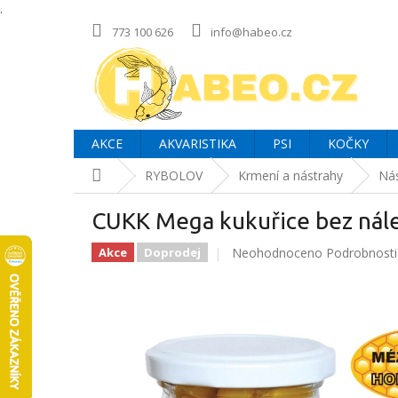
.
Přejít
773 100 626
info@habeo.cz
na
obsah
AKCE
AKVARISTIKA
PSI
KOČKY
Domů
RYBOLOV
Krmení a nástrahy
Nás
CUKK Mega kukuřice bez nále
Průměrné
Neohodnoceno
Podrobnosti
Akce
Doprodej
hodnocení
produktu
je
0,0
z
5
hvězdiček.