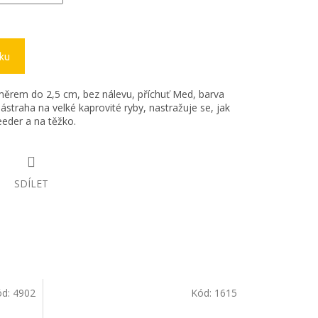
íku
měrem do 2,5 cm, bez nálevu, příchuť Med, barva
 nástraha na velké kaprovité ryby, nastražuje se, jak
eeder a na těžko.
SDÍLET
ód:
4902
Kód:
1615