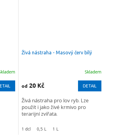
Živá nástraha - Masový červ bílý
Skladem
Skladem
Průměrné
hodnocení
produktu
20 Kč
od
ETAIL
DETAIL
je
5,0
Živá nástraha pro lov ryb. Lze
z
použít i jako živé krmivo pro
5
hvězdiček.
terarijní zvířata.
1 dcl
0,5 L
1 L