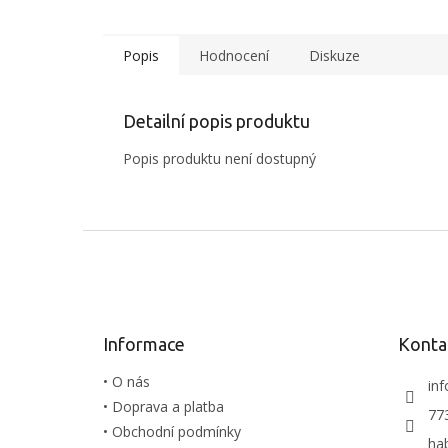
Naše ro
letecky,
pouze n
Popis
Hodnocení
Diskuze
zajištěn
Detailní popis produktu
Popis produktu není dostupný
Z
á
p
a
t
Informace
Konta
í
• O nás
inf
• Doprava a platba
77
• Obchodní podmínky
ha