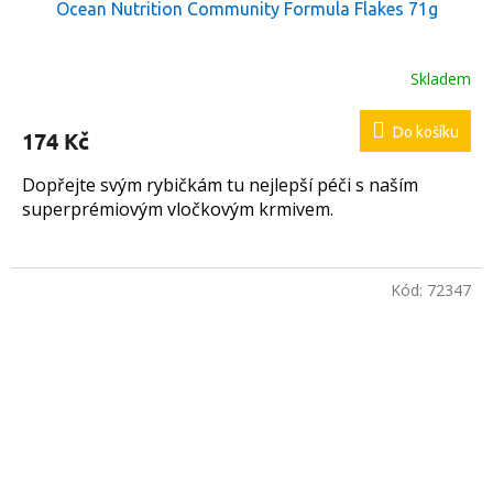
Ocean Nutrition Community Formula Flakes 71g
Skladem
Průměrné
hodnocení
produktu
Do košíku
174 Kč
je
5,0
Dopřejte svým rybičkám tu nejlepší péči s naším
z
5
superprémiovým vločkovým krmivem.
hvězdiček.
Kód:
72347