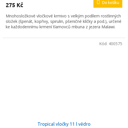
Do košíku
275 Kč
Mnohosložkové vločkové krmivo s velkým podílem rostlinných
složek (špenát, kopřivy, spirulin, pšeničné klíčky a pod.), určené
ke každodennímu krmení tlamovců mbuna z jezera Malawi.
Kód:
400575
Tropical vločky 11 l vědro