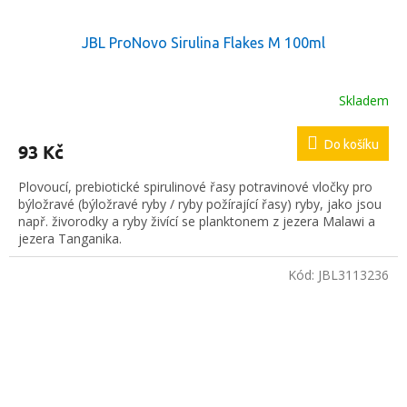
JBL ProNovo Sirulina Flakes M 100ml
Skladem
Do košíku
93 Kč
Plovoucí, prebiotické spirulinové řasy potravinové vločky pro
býložravé (býložravé ryby / ryby požírající řasy) ryby, jako jsou
např. živorodky a ryby živící se planktonem z jezera Malawi a
jezera Tanganika.
Kód:
JBL3113236