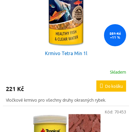
t
r
ů
o
d
u
k
251 Kč
–11 %
t
ů
Krmivo Tetra Min 1l
Skladem
Do košíku
221 Kč
Vločkové krmivo pro všechny druhy okrasných rybek.
Kód:
70453