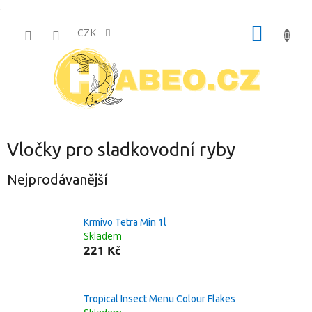
.
Přejít
NÁKUP
na
CZK
obsah
KOŠÍK
Vločky pro sladkovodní ryby
Nejprodávanější
Krmivo Tetra Min 1l
Skladem
221 Kč
Tropical Insect Menu Colour Flakes