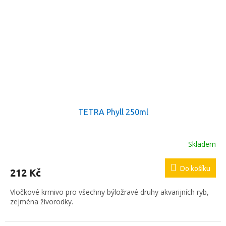
TETRA Phyll 250ml
Skladem
Průměrné
hodnocení
produktu
Do košíku
212 Kč
je
5,0
Vločkové krmivo pro všechny býložravé druhy akvarijních ryb,
z
zejména živorodky.
5
hvězdiček.