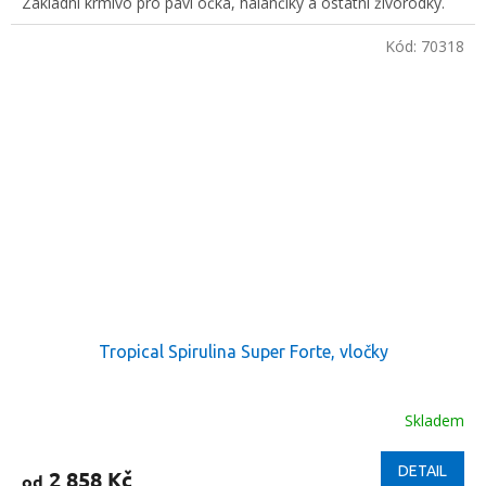
Základní krmivo pro paví očka, halančíky a ostatní živorodky.
Kód:
70318
Tropical Spirulina Super Forte, vločky
Skladem
DETAIL
2 858 Kč
od