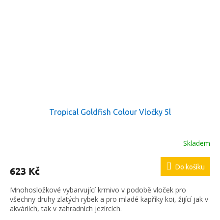
Tropical Goldfish Colour Vločky 5l
Skladem
Do košíku
623 Kč
Mnohosložkové vybarvující krmivo v podobě vloček pro
všechny druhy zlatých rybek a pro mladé kapříky koi, žijící jak v
akváriích, tak v zahradních jezírcích.