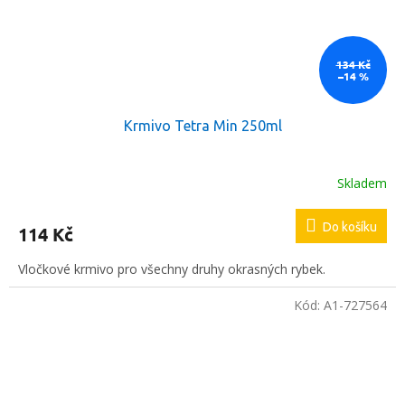
134 Kč
–14 %
Krmivo Tetra Min 250ml
Skladem
Do košíku
114 Kč
Vločkové krmivo pro všechny druhy okrasných rybek.
Kód:
A1-727564