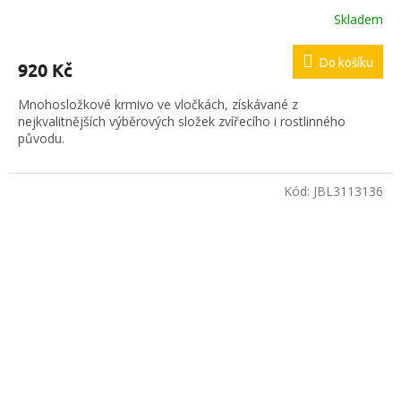
Skladem
Do košíku
920 Kč
Mnohosložkové krmivo ve vločkách, získávané z
nejkvalitnějších výběrových složek zvířecího i rostlinného
původu.
Kód:
JBL3113136