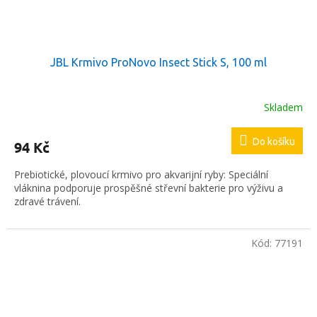
JBL Krmivo ProNovo Insect Stick S, 100 ml
Skladem
Do košíku
94 Kč
Prebiotické, plovoucí krmivo pro akvarijní ryby: Speciální
vláknina podporuje prospěšné střevní bakterie pro výživu a
zdravé trávení.
Kód:
77191