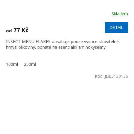
Skladem
DETAIL
77 Kč
od
INSECT MENU FLAKES obsahuje pouze vysoce stravitelné
hmyzí bílkoviny, bohaté na esenciální aminokyseliny.
100ml
250ml
Kód:
JBL3130136