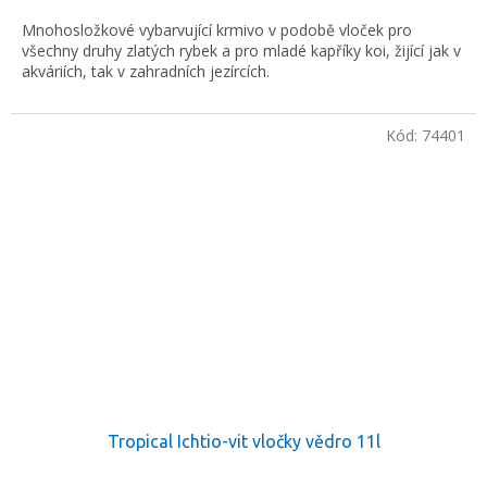
Mnohosložkové vybarvující krmivo v podobě vloček pro
všechny druhy zlatých rybek a pro mladé kapříky koi, žijící jak v
akváriích, tak v zahradních jezírcích.
Kód:
74401
Tropical Ichtio-vit vločky vědro 11l