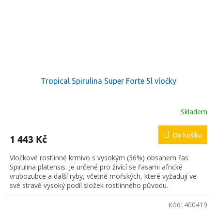
Tropical Spirulina Super Forte 5l vločky
Skladem
Do košíku
1 443 Kč
Vločkové rostlinné krmivo s vysokým (36%) obsahem řas
Spirulina platensis. Je určené pro živící se řasami africké
vrubozubce a další ryby, včetně mořských, které vyžadují ve
své stravě vysoký podíl složek rostlinného původu.
Kód:
400419