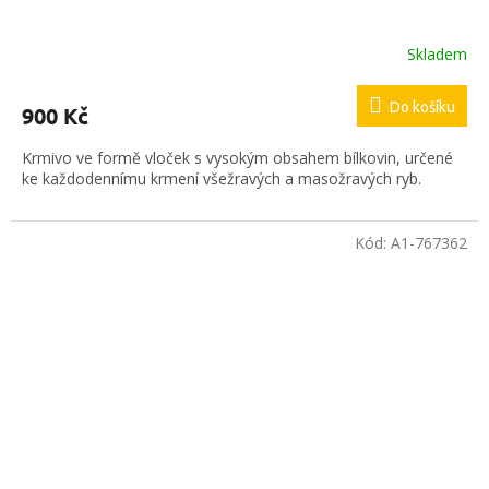
Skladem
Do košíku
900 Kč
Krmivo ve formě vloček s vysokým obsahem bílkovin, určené
ke každodennímu krmení všežravých a masožravých ryb.
Kód:
A1-767362