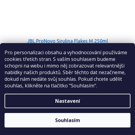
JBL ProNovo Sirulina Flakes M 250ml
Pro personalizaci obsahu a vyhodnocování používáme
Sleva 2 %
cookies třetích stran. S vaším souhlasem budeme
Skladem
na první nákup
schopni na webu i mimo něj zobrazovat relevantnější
nabídky našich produktů. Sběr těchto dat nezačneme,
Do košíku
199 Kč
dokud nám nedáte svůj souhlas. Pokud chcete udělit
souhlas, klikněte na tlačítko "Souhlasím".
Plovoucí, prebiotické spirulinové řasy potravinové vločky pro
býložravé (býložravé ryby / ryby požírající řasy) ryby, jako jsou
např. živorodky a ryby živící se planktonem z jezera Malawi a
Nastavení
ODESLAT
jezera Tanganika.
Sleva platí bez omezení.
Kód:
JBL3111336
Zásady zpracování osobních údajů
Souhlasím