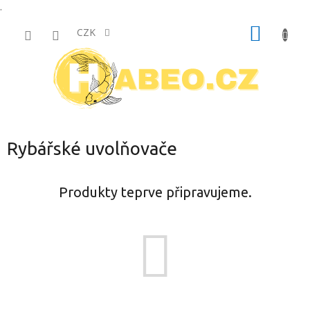
.
Přejít
NÁKUP
na
CZK
obsah
KOŠÍK
Rybářské uvolňovače
Produkty teprve připravujeme.