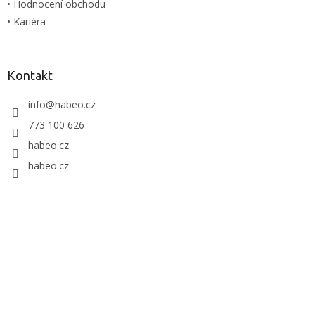
• Hodnocení obchodu
• Kariéra
Kontakt
info
@
habeo.cz
773 100 626
habeo.cz
habeo.cz