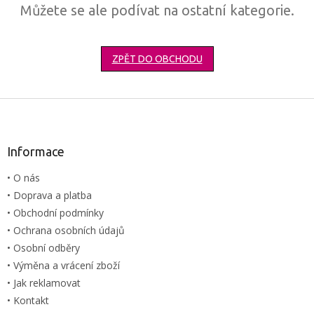
Můžete se ale podívat na ostatní kategorie.
ZPĚT DO OBCHODU
Z
á
p
a
Informace
t
• O nás
í
• Doprava a platba
• Obchodní podmínky
• Ochrana osobních údajů
• Osobní odběry
• Výměna a vrácení zboží
• Jak reklamovat
• Kontakt