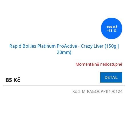
100 Kč
–15 %
Rapid Boilies Platinum ProActive - Crazy Liver (150g |
20mm)
Momentálně nedostupné
DETAIL
85 Kč
Kód:
M-RABOCPPB170124