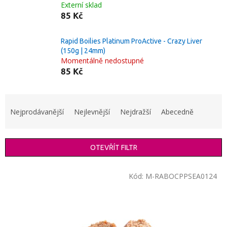
Externí sklad
85 Kč
Rapid Boilies Platinum ProActive - Crazy Liver
(150g | 24mm)
Momentálně nedostupné
85 Kč
Ř
a
Nejprodávanější
Nejlevnější
Nejdražší
Abecedně
z
e
n
OTEVŘÍT FILTR
í
p
V
r
Kód:
M-RABOCPPSEA0124
ý
o
p
d
i
u
s
k
p