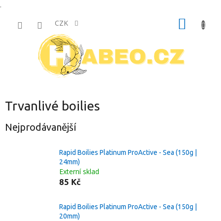
.
Přejít
NÁKUP
na
CZK
obsah
KOŠÍK
Trvanlivé boilies
Nejprodávanější
Rapid Boilies Platinum ProActive - Sea (150g |
24mm)
Externí sklad
85 Kč
Rapid Boilies Platinum ProActive - Sea (150g |
20mm)