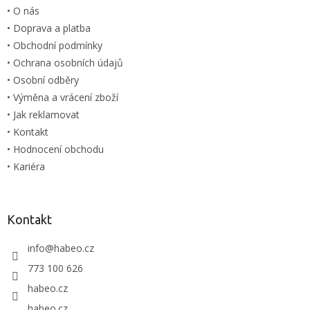
í
• O nás
í
p
• Doprava a platba
r
v
• Obchodní podmínky
k
• Ochrana osobních údajů
y
• Osobní odběry
v
ý
• Výměna a vrácení zboží
p
• Jak reklamovat
i
• Kontakt
s
u
• Hodnocení obchodu
• Kariéra
Kontakt
info
@
habeo.cz
773 100 626
habeo.cz
habeo.cz