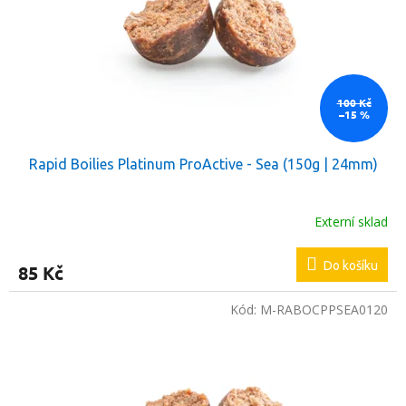
t
r
ů
o
d
u
k
100 Kč
–15 %
t
ů
Rapid Boilies Platinum ProActive - Sea (150g | 24mm)
Externí sklad
Do košíku
85 Kč
Kód:
M-RABOCPPSEA0120