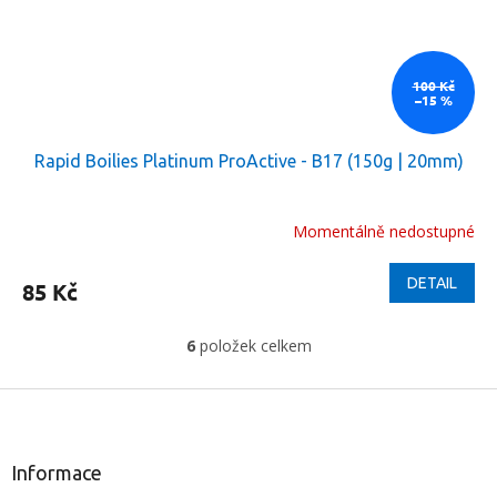
100 Kč
–15 %
Rapid Boilies Platinum ProActive - B17 (150g | 20mm)
Momentálně nedostupné
DETAIL
85 Kč
6
položek celkem
O
v
l
Z
á
á
d
p
a
a
Informace
c
t