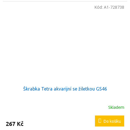
Kód:
A1-728738
Škrabka Tetra akvarijní se žiletkou GS46
Skladem
Do košíku
267 Kč