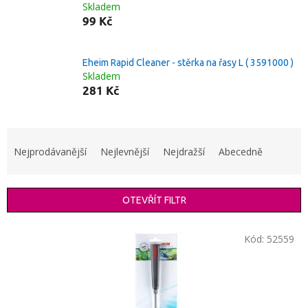
Skladem
99 Kč
Eheim Rapid Cleaner - stěrka na řasy L ( 3591000 )
Skladem
281 Kč
Ř
a
Nejprodávanější
Nejlevnější
Nejdražší
Abecedně
z
e
n
OTEVŘÍT FILTR
í
p
V
r
Kód:
52559
ý
o
p
d
i
u
s
k
p