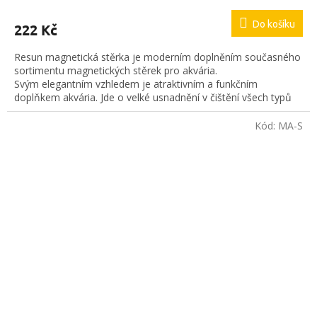
Do košíku
222 Kč
Resun magnetická stěrka je moderním doplněním současného
sortimentu magnetických stěrek pro akvária.
Svým elegantním vzhledem je atraktivním a funkčním
doplňkem akvária. Jde o velké usnadnění v čištění všech typů
akvárií.
Kód:
MA-S
Rozměr: 11 x 5 cm