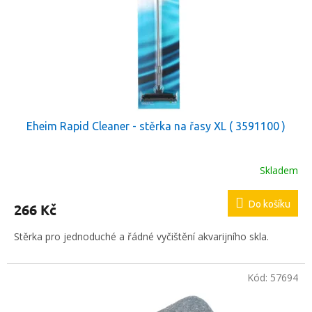
t
r
ů
o
d
u
k
t
ů
Eheim Rapid Cleaner - stěrka na řasy XL ( 3591100 )
Skladem
Do košíku
266 Kč
Stěrka pro jednoduché a řádné vyčištění akvarijního skla.
Kód:
57694