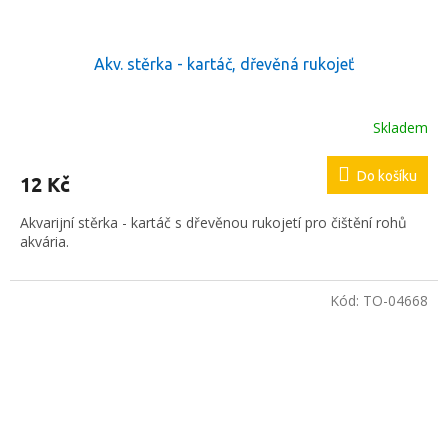
Akv. stěrka - kartáč, dřevěná rukojeť
Skladem
Do košíku
12 Kč
Akvarijní stěrka - kartáč s dřevěnou rukojetí pro čištění rohů
akvária.
Kód:
TO-04668