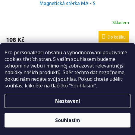
Magnetická stěrka MA - S
Skladem
Do košíku
108 Kč
Resun magnetická stěrka je moderním doplněním současného
Pro personalizaci obsahu a vyhodnocování používáme
Sleva 2 %
sortimentu magnetických stěrek pro akvária.
cookies třetích stran. S vaším souhlasem budeme
na první nákup
Svým elegantním vzhledem je atraktivním a funkčním
schopni na webu i mimo něj zobrazovat relevantnější
doplňkem akvária. Jde o velké usnadnění v čištění všech typů
nabídky našich produktů. Sběr těchto dat nezačneme,
akvárií.
dokud nám nedáte svůj souhlas. Pokud chcete udělit
Kód:
7066166000000
souhlas, klikněte na tlačítko "Souhlasím".
Rozměr: 8 x 4 cm
Nastavení
ODESLAT
Sleva platí bez omezení.
Zásady zpracování osobních údajů
Souhlasím