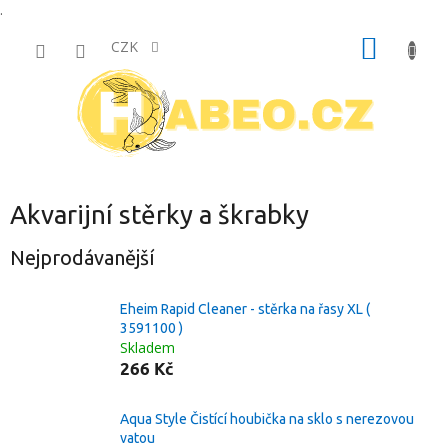
.
Přejít
NÁKUP
na
CZK
obsah
KOŠÍK
Akvarijní stěrky a škrabky
Nejprodávanější
Eheim Rapid Cleaner - stěrka na řasy XL (
3591100 )
Skladem
266 Kč
Aqua Style Čistící houbička na sklo s nerezovou
vatou