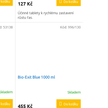
 košíku
Do košíku
127 Kč
Účinné tablety k rychlému zastavení
růstu řas.
d:
53138
Kód:
996/130
Bio-Exit Blue 1000 ml
Skladem
Skladem
 košíku
Do košíku
455 Kč