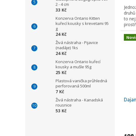
2 - 4 cm
Jedno
33 Kč
druhů 
Konzerva Ontario Kitten
to nej
kuřecí kousky s krevetami 95
prost
g
24 Kč
Novi
Živá nástraha - Pijavice
(nadáje) 1ks
24 Kč
Konzerva Ontario kuřecí
kousky a mušle 95g
25 Kč
Plastová vanička průhledná
perforovaná 500ml
7 Kč
Dajan
Živá nástraha - Kanadská
rousnice
53 Kč