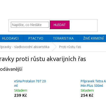
HLEDAT
HLODAVCI
PTACTVO
TERARISTIKA
ŽIVÉ KRMENÍ
ípravky - sladkovodní akvaristika
Proti růstu řas
ravky proti růstu akvarijních řas
odávanější
eSHa Protalon 707 20
Přípravek Tetra 
ml
Min Plus 500ml
Skladem
Skladem
239 Kč
254 Kč