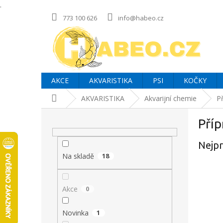
.
Přejít
773 100 626
info@habeo.cz
na
obsah
AKCE
AKVARISTIKA
PSI
KOČKY
Domů
AKVARISTIKA
Akvarijní chemie
Př
P
Příp
o
s
Nejpr
t
r
Na skladě
18
a
n
Akce
0
n
í
p
Novinka
1
a