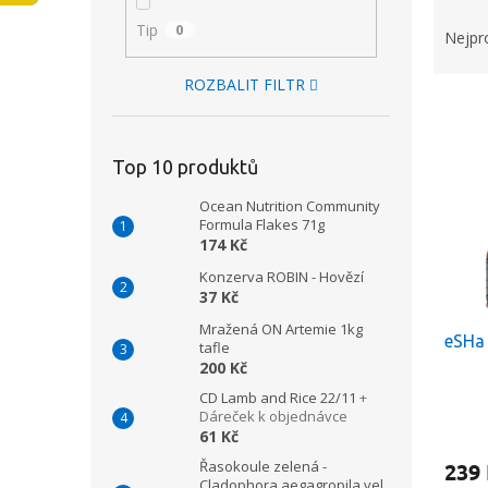
Ř
n
Tip
0
a
Nejpr
e
z
l
e
ROZBALIT FILTR
V
n
ý
í
p
p
Top 10 produktů
i
r
s
o
Ocean Nutrition Community
p
d
Formula Flakes 71g
174 Kč
r
u
o
k
Konzerva ROBIN - Hovězí
d
t
37 Kč
u
ů
Mražená ON Artemie 1kg
eSHa 
k
tafle
t
200 Kč
ů
CD Lamb and Rice 22/11
+
Dáreček k objednávce
61 Kč
Řasokoule zelená -
239
Cladophora aegagropila vel.