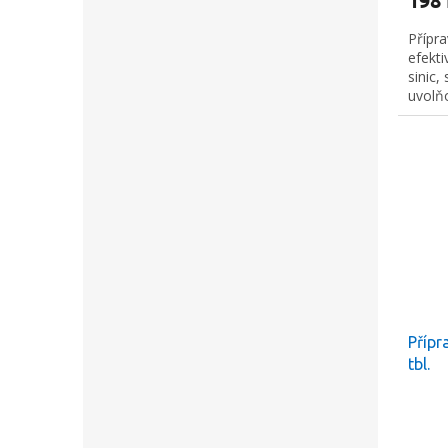
198
Přípra
efekti
sinic,
uvolňo
zdravé
rostlin
Přípr
tbl.
Slev