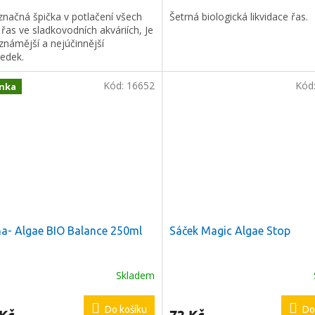
značná špička v potlačení všech
Šetrná biologická likvidace řas.
řas ve sladkovodních akváriích, Je
známější a nejúčinnější
ředek.
Kód:
16652
Kód
nka
a- Algae BIO Balance 250ml
Sáček Magic Algae Stop
Skladem
Do košíku
Do