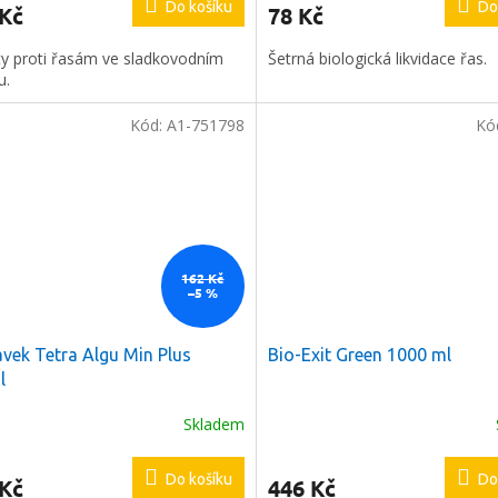
Do košíku
Do
 Kč
78 Kč
í nákup
ty proti řasám ve sladkovodním
Šetrná biologická likvidace řas.
u.
e registrovat
Kód:
A1-751798
Kó
162 Kč
–5 %
ODESLAT
avek Tetra Algu Min Plus
Bio-Exit Green 1000 ml
láře souhlasíte s našimi
hrany osobních údajů.
l
Skladem
Do košíku
Do
 Kč
446 Kč