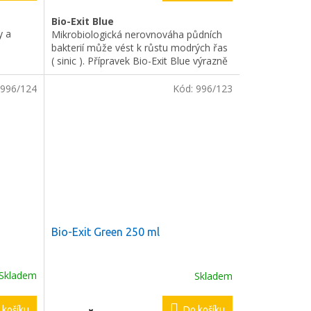
Bio-Exit Blue
y a
Mikrobiologická nerovnováha půdních
bakterií může vést k růstu modrých řas
( sinic ). Přípravek Bio-Exit Blue výrazně
podporuje růst heterotrofních půdních
bakterií. Tímto způsobem lze zcela
996/124
Kód:
996/123
obnovit mikrobiologickou rovnováhu v
půdě a potlačit růst sinic.
Při správném použití není přípravek
nebezpečný pro ryby, rostliny, krevety
ani další bezobratlé živočichy. Určeno
pouze k použití v akváriích.
Bio-Exit Green 250 ml
Skladem
Skladem
 košíku
Do košíku