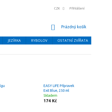
CZK
Přihlášení
NÁKUPNÍ
Prázdný košík
KOŠÍK
JEZÍRKA
RYBOLOV
OSTATNÍ ZVÍŘATA
BAZÉNY
Algu
EASY LIFE Přípravek
Exit Blue, 250 ml
Skladem
174 Kč