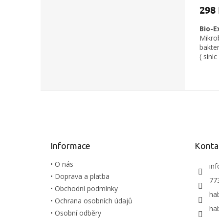
298
Bio-E
Mikro
bakte
( sini
podpo
bakter
obnov
Z
půdě a
Při sp
á
nebezp
p
ani da
a
pouze 
t
Informace
Konta
í
• O nás
inf
• Doprava a platba
77
• Obchodní podmínky
ha
• Ochrana osobních údajů
ha
• Osobní odběry