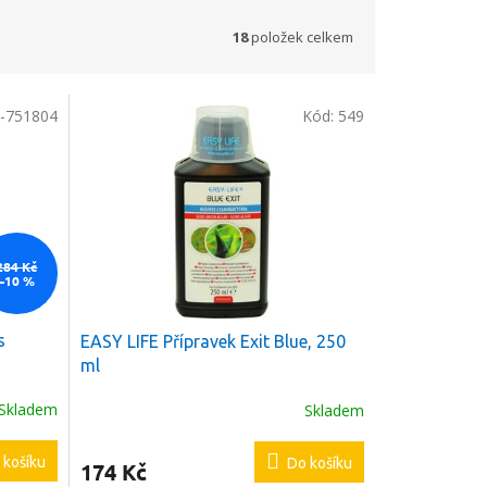
18
položek celkem
-751804
Kód:
549
284 Kč
–10 %
s
EASY LIFE Přípravek Exit Blue, 250
ml
Skladem
Skladem
 košíku
Do košíku
174 Kč