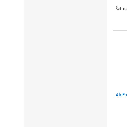
Šetrná
AlgEx