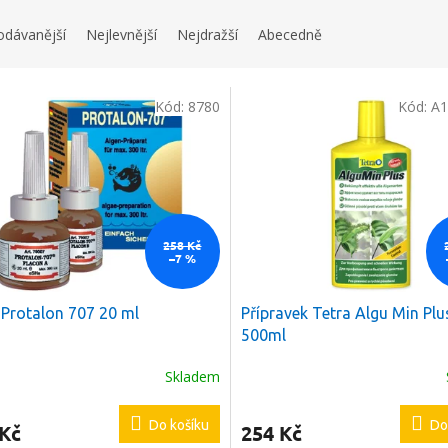
odávanější
Nejlevnější
Nejdražší
Abecedně
Kód:
8780
Kód:
A1
258 Kč
–7 %
Protalon 707 20 ml
Přípravek Tetra Algu Min Plu
500ml
Skladem
Do košíku
Do
 Kč
254 Kč