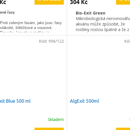
 Kč
304 Kč
Bio-Exit Green
lené řasy
Mikrobiologická nerovnováh
Proti zeleným řasám, jako jsou: řasy
akváriu může způsobit, že
vláknité, štětičkové a vousové.
rostliny rostou špatně a že z
Pro ryby, krevety a rostliny je
unikají cukry. Tyto cukry mo
neškodný.
sloužit jako zdroje živin pro
Kód:
996/122
Kó
Pro sladkovodní akvária.
nevzhledné řasy (např. řasy
vousové, vláknité, kartáčové
a hnědé). Bio-Exit Green
obnovuje biologickou rovno
tím, že brání úniku cukrů z ro
tím, že dodává do akvária
unikátní směs specifických
organických kyselin a růstov
stimulátorů.
Při správném použití není
přípravek škodlivý pro ryby,
xit Blue 500 ml
AlgExit 500ml
rostliny, krevety a jiné bezobr
Určeno pouze k použití v
akváriích.
Skladem
Pokyny k použití: