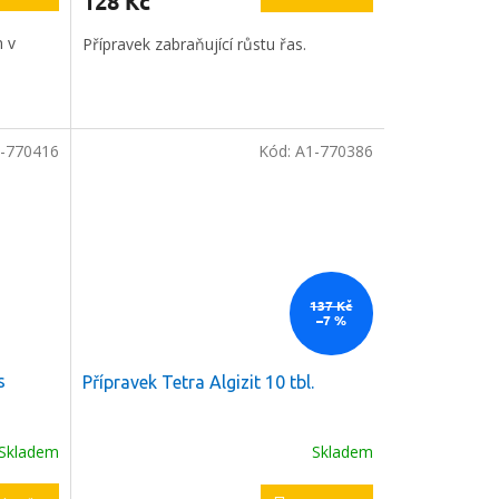
128 Kč
m v
Přípravek zabraňující růstu řas.
-770416
Kód:
A1-770386
137 Kč
–7 %
s
Přípravek Tetra Algizit 10 tbl.
Skladem
Skladem