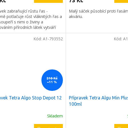
 Kč
73 Kč
vek zabraňující růstu řas -
Malý sáček působící proti řasá
vně potlačuje růst vláknitých řas a
akváriu.
 soupeří s nimi o živiny a
váním přírodních látek vytváří
 prostředí pro růst akvarijních
.
Kód:
A1-793552
Kód:
A1
210 Kč
–11 %
avek Tetra Algo Stop Depot 12
Přípravek Tetra Algu Min Plu
100ml
Skladem
a
2 %
na