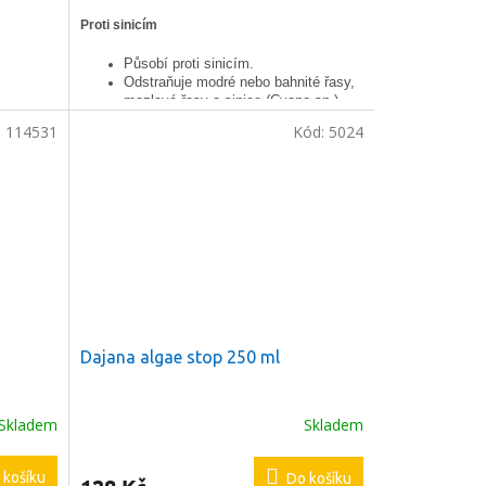
Proti sinicím
Působí proti sinicím.
Odstraňuje modré nebo bahnité řasy,
mazlavé řasy a sinice (Cyano sp.).
Pro ryby, krevety a rosltiny je
:
114531
Kód:
5024
neškodný.
Pro sladkovodní akvária.
Dajana algae stop 250 ml
Skladem
Skladem
 košíku
Do košíku