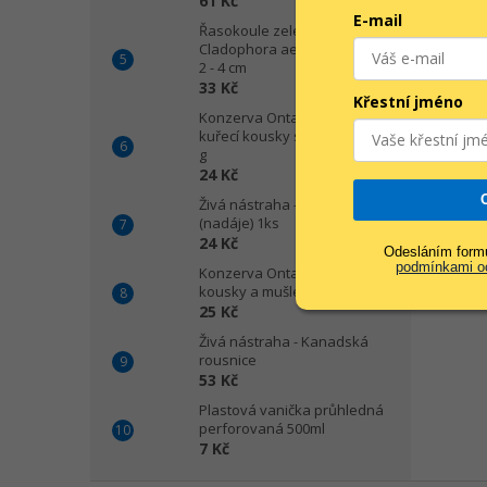
61 Kč
E-mail
Pean p
Řasokoule zelená -
použí
Cladophora aegagropila vel.
ryb. S
2 - 4 cm
podle
33 Kč
Křestní jméno
Konzerva Ontario Kitten
Délka
kuřecí kousky s krevetami 95
g
24 Kč
Živá nástraha - Pijavice
(nadáje) 1ks
24 Kč
Odesláním formu
podmínkami oc
Konzerva Ontario kuřecí
kousky a mušle 95g
25 Kč
Živá nástraha - Kanadská
rousnice
53 Kč
Plastová vanička průhledná
perforovaná 500ml
7 Kč