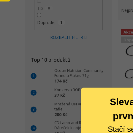
Ř
n
Tip
0
a
Nejpr
e
z
l
e
Doprodej
1
V
n
Akce
ý
í
ROZBALIT FILTR
Dopr
p
p
i
r
s
o
Top 10 produktů
p
d
r
u
Ocean Nutrition Community
o
k
Formula Flakes 71g
d
t
174 Kč
u
ů
Konzerva ROBIN - Hovězí
Rybář
k
37 Kč
Slev
t
Mražená ON Artemie 1kg
ů
tafle
prvn
200 Kč
CD Lamb and Rice 22/11
+
1
Stačí s
Dáreček k objednávce
od