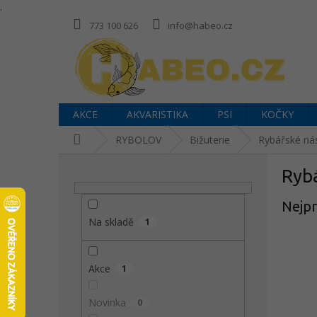
.
Přejít
773 100 626
info@habeo.cz
na
obsah
AKCE
AKVARISTIKA
PSI
KOČKY
Domů
RYBOLOV
Bižuterie
Rybářské ná
P
Ryb
o
s
Nejpr
t
r
Na skladě
1
a
n
Akce
1
n
í
p
Novinka
0
a