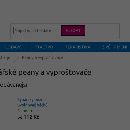
HLEDAT
HLODAVCI
PTACTVO
TERARISTIKA
ŽIVÉ KRMENÍ
stroje
Peany a vyprošťovače
ářské peany a vyprošťovače
odávanější
Rybářský pean -
uvolňovač háčků
Skladem
112 Kč
od