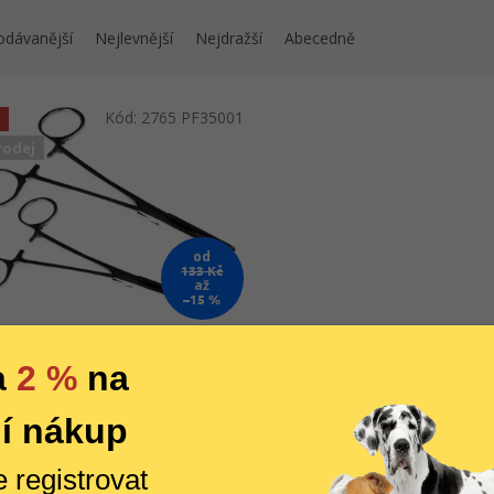
odávanější
Nejlevnější
Nejdražší
Abecedně
Kód:
2765 PF35001
odej
od
133 Kč
až
–15 %
ský pean - uvolňovač háčků
a
2 %
na
Skladem
í nákup
DETAIL
12 Kč
e registrovat