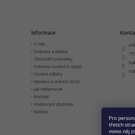
Z
á
p
a
t
Informace
Konta
í
• O nás
inf
• Doprava a platba
77
• Obchodní podmínky
ha
• Ochrana osobních údajů
ha
• Osobní odběry
• Výměna a vrácení zboží
• Jak reklamovat
• Kontakt
• Hodnocení obchodu
• Kariéra
Pro person
třetích str
mimo něj zo