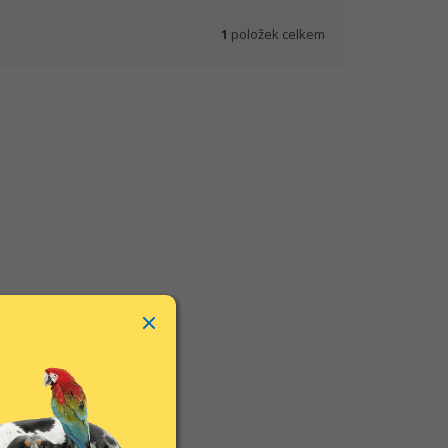
1
položek celkem