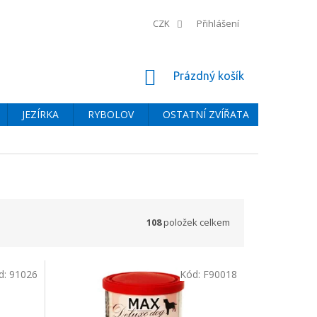
CZK
Přihlášení
NÁKUPNÍ
Prázdný košík
KOŠÍK
JEZÍRKA
RYBOLOV
OSTATNÍ ZVÍŘATA
BAZÉNY
108
položek celkem
d:
91026
Kód:
F90018