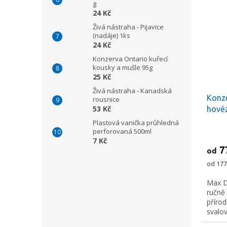
g
24 Kč
Živá nástraha - Pijavice
(nadáje) 1ks
24 Kč
Konzerva Ontario kuřecí
kousky a mušle 95g
25 Kč
Živá nástraha - Kanadská
Konz
rousnice
53 Kč
hověz
g
Plastová vanička průhledná
perforovaná 500ml
7 Kč
7
od
Měrná
od 177
cena:
Max D
ručně
příro
svalo