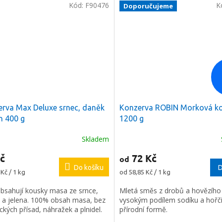
Kód:
F90476
K
Doporučujeme
rva Max Deluxe srnec, daněk
Konzerva ROBIN Morková k
en 400 g
1200 g
a
2 %
na
Skladem
í nákup
č
72 Kč
od
Do košíku
D
Měrná
Kč / 1 kg
od 58,85 Kč / 1 kg
e registrovat
cena:
bsahují kousky masa ze srnce,
Mletá směs z drobů a hovězího
 a jelena. 100% obsah masa, bez
vysokým podílem sodíku a hořčí
kých přísad, náhražek a plnidel.
přírodní formě.