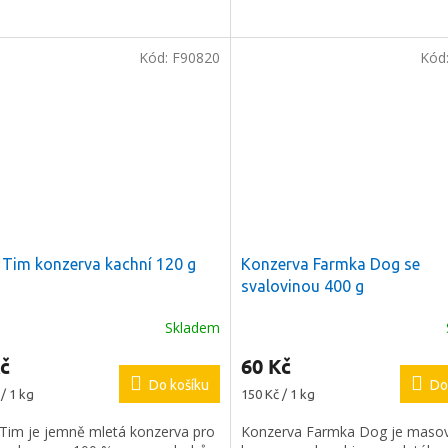
Kód:
F90820
Kód
 Tim konzerva kachní 120 g
Konzerva Farmka Dog se
svalovinou 400 g
Skladem
č
60 Kč
Do košíku
Do
Měrná
/ 1 kg
150 Kč / 1 kg
cena:
 Tim je jemně mletá konzerva pro
Konzerva Farmka Dog je maso