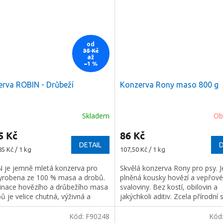
od
35 Kč
až
–1 %
rva ROBIN - Drůbeží
Konzerva Rony maso 800 g
Skladem
Ob
rné
cení
5 Kč
86 Kč
ktu
DETAIL
D
Měrná
85 Kč / 1 kg
107,50 Kč / 1 kg
cena:
 je jemně mletá konzerva pro
Skvělá konzerva Rony pro psy. J
vyrobena ze 100 % masa a drobů.
plněná kousky hovězí a vepřové
ček.
nace hovězího a drůbežího masa
svaloviny. Bez kostí, obilovin a
ů je velice chutná, výživná a
jakýchkoli aditiv. Zcela přírodní 
tá.
prvotřídního masa a jeho vývaru
Kód:
F90248
Kód