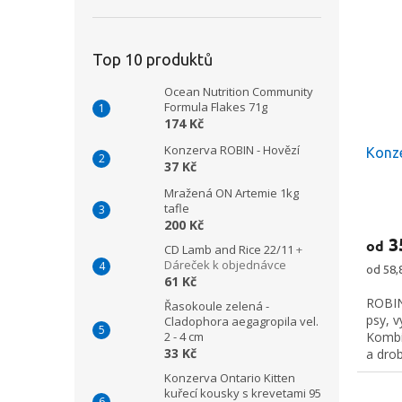
Top 10 produktů
Ocean Nutrition Community
Formula Flakes 71g
174 Kč
Konzerva ROBIN - Hovězí
Konze
37 Kč
Mražená ON Artemie 1kg
tafle
Průmě
200 Kč
hodno
3
od
produ
CD Lamb and Rice 22/11
+
je
Dáreček k objednávce
Měrná
od 58,
5,0
61 Kč
cena:
z
ROBIN
Řasokoule zelená -
5
psy, 
Cladophora aegagropila vel.
hvězdi
Kombi
2 - 4 cm
33 Kč
a drob
šťavna
Konzerva Ontario Kitten
kuřecí kousky s krevetami 95