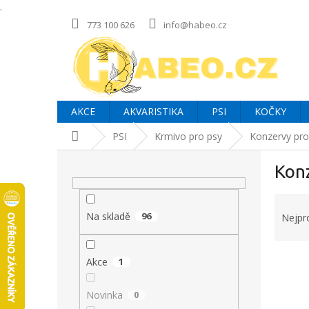
.
Přejít
773 100 626
info@habeo.cz
na
obsah
AKCE
AKVARISTIKA
PSI
KOČKY
Domů
PSI
Krmivo pro psy
Konzervy pro
P
Konz
o
s
Ř
t
a
r
Na skladě
96
Nejpr
z
a
e
n
V
n
Akce
1
n
ý
í
í
p
p
p
Novinka
0
i
r
a