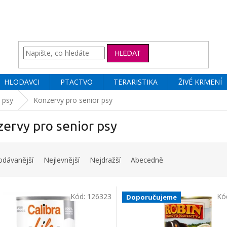
HLEDAT
HLODAVCI
PTACTVO
TERARISTIKA
ŽIVÉ KRMENÍ
 psy
Konzervy pro senior psy
ervy pro senior psy
odávanější
Nejlevnější
Nejdražší
Abecedně
Kód:
126323
Kó
Doporučujeme