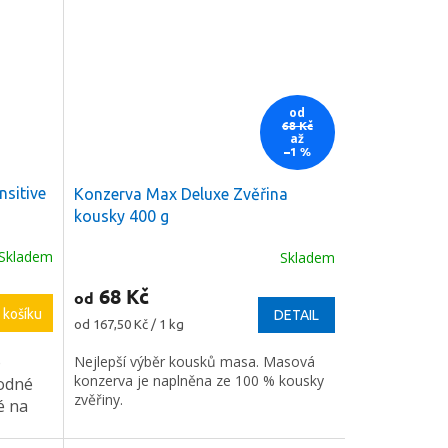
od
68 Kč
až
–1 %
nsitive
Konzerva Max Deluxe Zvěřina
kousky 400 g
Skladem
Skladem
68 Kč
od
 košíku
DETAIL
Měrná
od 167,50 Kč / 1 kg
cena:
o
Nejlepší výběr kousků masa. Masová
konzerva je naplněna ze 100 % kousky
hodné
zvěřiny.
é na