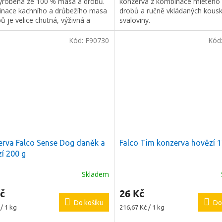
vyrobena ze 100 % masa a drobů.
konzerva z kombinace mletého
nace kachního a drůbežího masa
drobů a ručně vkládaných kous
ů je velice chutná, výživná a
svaloviny.
tá.
Kód:
F90730
Kód
rva Falco Sense Dog daněk a
Falco Tim konzerva hovězí 1
í 200 g
Skladem
č
26 Kč
Do košíku
Do
Měrná
/ 1 kg
216,67 Kč / 1 kg
cena: