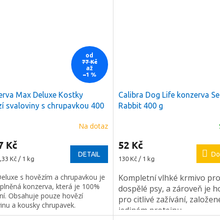
od
77 Kč
až
–1 %
erva Max Deluxe Kostky
Calibra Dog Life konzerva Se
í svaloviny s chrupavkou 400
Rabbit 400 g
Na dotaz
7 Kč
52 Kč
DETAIL
Do
Měrná
,33 Kč / 1 kg
130 Kč / 1 kg
cena:
eluxe s hovězím a chrupavkou je
Kompletní vlhké krmivo pr
 plněná konzerva, která je 100%
dospělé psy, a zároveň je 
dní. Obsahuje pouze hovězí
pro citlivé zažívání, založen
vinu a kousky chrupavek.
jediném proteinu.