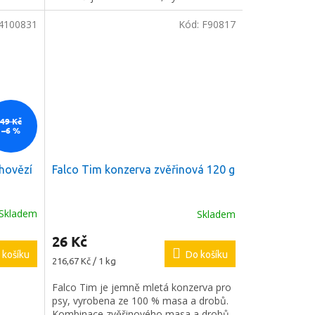
šťavnatá.
4100831
Kód:
F90817
49 Kč
–6 %
hovězí
Falco Tim konzerva zvěřinová 120 g
Skladem
Skladem
26 Kč
 košíku
Do košíku
Měrná
216,67 Kč / 1 kg
cena:
Falco Tim je jemně mletá konzerva pro
psy, vyrobena ze 100 % masa a drobů.
Kombinace zvěřinového masa a drobů