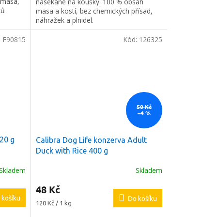
 masa,
nasekané na kousky. 100 % obsah
hvězdiček.
ků
masa a kostí, bez chemických přísad,
náhražek a plnidel.
:
F90815
Kód:
126325
50 Kč
–4 %
20 g
Calibra Dog Life konzerva Adult
Duck with Rice 400 g
Skladem
Skladem
48 Kč
 košíku
Do košíku
Měrná
120 Kč / 1 kg
cena: