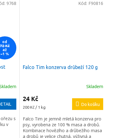
ód:
9768
Kód:
F90816
od
72 Kč
až
–1 %
ost
Falco Tim konzerva drůbeží 120 g
Skladem
Skladem
24 Kč
ETAIL
Do košíku
Měrná
200 Kč / 1 kg
cena:
 ořezu s
Falco Tim je jemně mletá konzerva pro
ku v
psy, vyrobena ze 100 % masa a drobů.
Kombinace hovězího a drůbežího masa
a drobů je velice chutná, výživná a