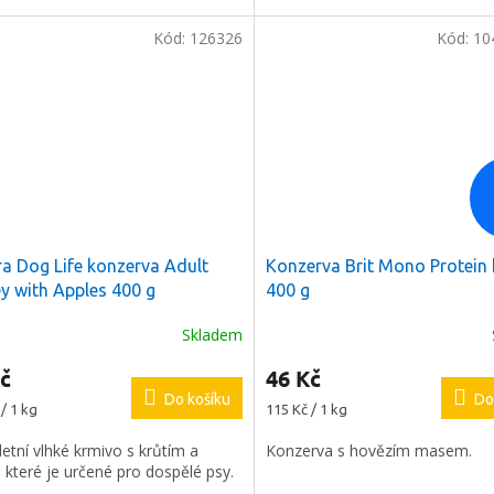
Kód:
126326
Kód:
10
ODESLAT
láře souhlasíte s našimi
hrany osobních údajů.
ra Dog Life konzerva Adult
Konzerva Brit Mono Protein 
y with Apples 400 g
400 g
Skladem
č
46 Kč
Do košíku
Do
Měrná
/ 1 kg
115 Kč / 1 kg
cena:
tní vlhké krmivo s krůtím a
Konzerva s hovězím masem.
, které je určené pro dospělé psy.