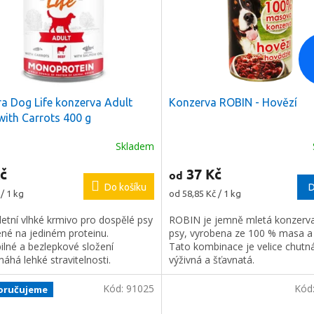
ra Dog Life konzerva Adult
Konzerva ROBIN - Hovězí
with Carrots 400 g
Skladem
Průměrné
hodnocení
č
37 Kč
od
produktu
Do košíku
je
D
Měrná
/ 1 kg
od 58,85 Kč / 1 kg
5,0
cena:
z
etní vlhké krmivo pro dospělé psy
ROBIN je jemně mletá konzerv
5
ené na jediném proteinu.
psy, vyrobena ze 100 % masa a
hvězdiček.
ilné a bezlepkové složení
Tato kombinace je velice chutn
há lehké stravitelnosti.
výživná a šťavnatá.
Kód:
91025
Kód
oručujeme