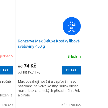
od
74 Kč
až
–1 %
Konzerva Max Deluxe Kostky libové
svaloviny 400 g
jednáno
Skladem
74 Kč
od
ETAIL
DETAIL
Měrná
od 185 Kč / 1 kg
cena:
e ručně
Max obsahují hovězí a vepřové maso
nasekané na velké kostky. 100% obsah
masa, bez chemických přísad, náhražek
složení z
a plnidel.
.
:
126329
Kód:
F90465