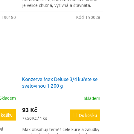
je velice chutná, výživná a šťavnatá.
:
F90180
Kód:
F90028
Konzerva Max Deluxe 3/4 kuřete se
svalovinou 1 200 g
Skladem
Skladem
Průměrné
hodnocení
93 Kč
produktu
 košíku
je
Do košíku
Měrná
77,50 Kč / 1 kg
5,0
cena:
z
vá
Max obsahují téměř celé kuře a žaludky
5