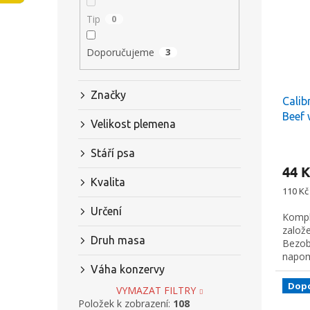
s
o
n
Tip
0
p
d
e
r
u
l
Doporučujeme
3
o
k
d
t
u
ů
Značky
Calib
k
Beef 
t
Velikost plemena
ů
Stáří psa
44 K
Kvalita
Měrná
110 Kč 
cena:
Určení
Kompl
založ
Druh masa
Bezob
napomá
Váha konzervy
Dop
VYMAZAT FILTRY
Položek k zobrazení:
108