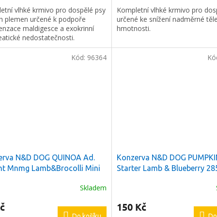
etní vlhké krmivo pro dospělé psy
Kompletní vlhké krmivo pro dos
h plemen určené k podpoře
určené ke snížení nadměrné těl
nzace maldigesce a exokrinní
hmotnosti.
eatické nedostatečnosti.
Kód:
96364
Kó
erva N&D DOG QUINOA Ad.
Konzerva N&D DOG PUMPKI
ht Mnmg Lamb&Brocolli Mini
Starter Lamb & Blueberry 28
Skladem
č
150 Kč
Do košíku
Do