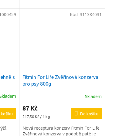
1000459
Kód:
311384031
jehně s
Fitmin For Life Zvěřinová konzerva
pro psy 800g
Skladem
Skladem
87 Kč
 košíku
Do košíku
Měrná
217,50 Kč / 1 kg
cena:
ýží.
Nová receptura konzerv Fitmin For Life.
Zvěřinová konzerva v podobě paté je