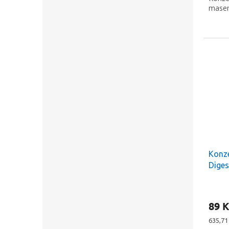
masem
Konz
Diges
89 K
Měrná
635,71 
cena: