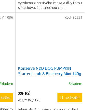
vyrobena z čerstvého masa a díky tomu
si zachovává jedinečnou chuť.
:
Y_1096
Kód:
96331
Konzerva N&D DOG PUMPKIN
g
Starter Lamb & Blueberry Mini 140g
Skladem
Skladem
89 Kč
 košíku
Do košíku
Měrná
635,71 Kč / 1 kg
cena:
jehněčím
Jehně, dýně, borůvka. Kompletní vlhké