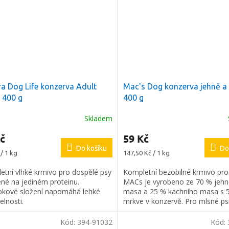
ra Dog Life konzerva Adult
Mac's Dog konzerva jehně a
 400 g
400 g
Skladem
Průměrné
hodnocení
č
59 Kč
produktu
Do košíku
je
Do
Měrná
/ 1 kg
147,50 Kč / 1 kg
5,0
cena:
z
etní vlhké krmivo pro dospělé psy
Kompletní bezobilné krmivo pro
5
ené na jediném proteinu.
MACs je vyrobeno ze 70 % jehn
hvězdiček.
pkové složení napomáhá lehké
masa a 25 % kachního masa s 
telnosti.
mrkve v konzervě. Pro mlsné ps
labužníky.
Kód:
394-91032
Kód: