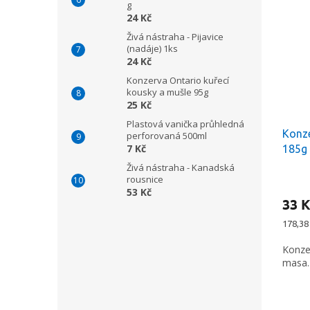
g
24 Kč
Živá nástraha - Pijavice
(nadáje) 1ks
24 Kč
Konzerva Ontario kuřecí
kousky a mušle 95g
25 Kč
Plastová vanička průhledná
Konze
perforovaná 500ml
7 Kč
185g
Živá nástraha - Kanadská
rousnice
53 Kč
33 K
Měrná
178,38 
cena:
Konze
masa.