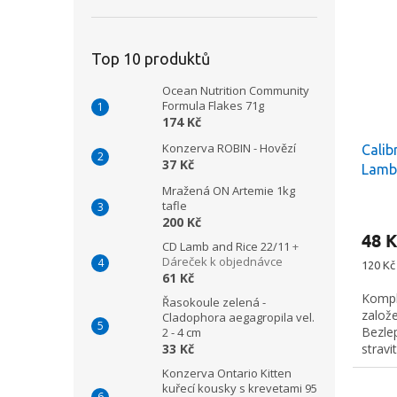
Top 10 produktů
Ocean Nutrition Community
Formula Flakes 71g
174 Kč
Konzerva ROBIN - Hovězí
Calib
37 Kč
Lamb
Mražená ON Artemie 1kg
tafle
200 Kč
48 K
CD Lamb and Rice 22/11
+
Dáreček k objednávce
Měrná
120 Kč 
61 Kč
cena:
Kompl
Řasokoule zelená -
založ
Cladophora aegagropila vel.
Bezle
2 - 4 cm
stravi
33 Kč
Konzerva Ontario Kitten
kuřecí kousky s krevetami 95