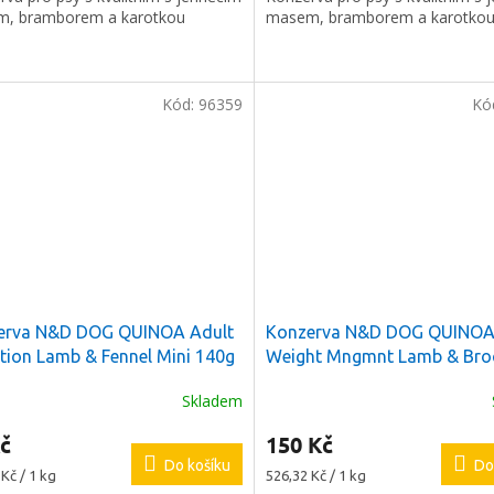
, bramborem a karotkou
masem, bramborem a karotko
Kód:
96359
Kó
erva N&D DOG QUINOA Adult
Konzerva N&D DOG QUINOA
tion Lamb & Fennel Mini 140g
Weight Mngmnt Lamb & Broc
285g
Skladem
č
150 Kč
Do košíku
Do
Měrná
Kč / 1 kg
526,32 Kč / 1 kg
cena: