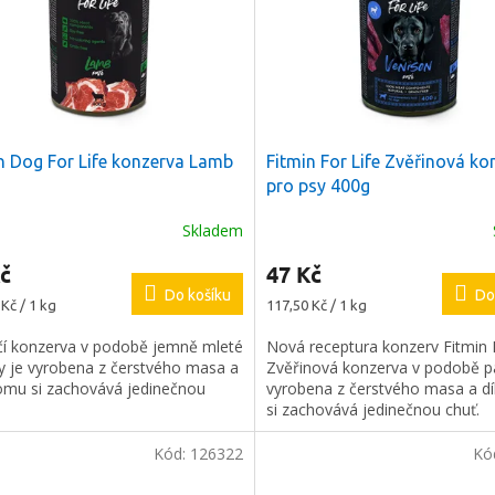
n Dog For Life konzerva Lamb
Fitmin For Life Zvěřinová ko
pro psy 400g
Skladem
č
47 Kč
Do košíku
Do
Měrná
Kč / 1 kg
117,50 Kč / 1 kg
cena:
čí konzerva v podobě jemně mleté
Nová receptura konzerv Fitmin F
ky je vyrobena z čerstvého masa a
Zvěřinová konzerva v podobě p
tomu si zachovává jedinečnou
vyrobena z čerstvého masa a d
si zachovává jedinečnou chuť.
Kód:
126322
Kó