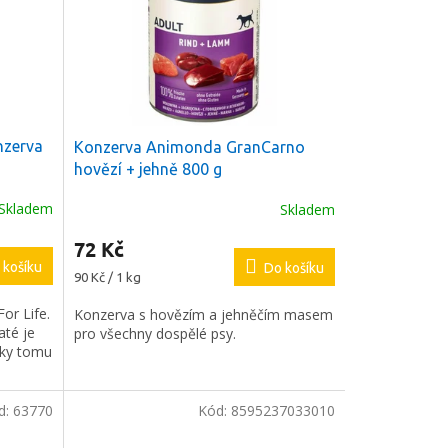
nzerva
Konzerva Animonda GranCarno
hovězí + jehně 800 g
Skladem
Skladem
72 Kč
 košíku
Do košíku
Měrná
90 Kč / 1 kg
cena:
or Life.
Konzerva s hovězím a jehněčím masem
até je
pro všechny dospělé psy.
íky tomu
d:
63770
Kód:
8595237033010