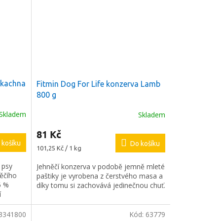
 kachna
Fitmin Dog For Life konzerva Lamb
800 g
Skladem
Skladem
81 Kč
 košíku
Do košíku
Měrná
101,25 Kč / 1 kg
cena:
 psy
Jehněčí konzerva v podobě jemně mleté
ěčího
paštiky je vyrobena z čerstvého masa a
5 %
díky tomu si zachovává jedinečnou chuť.
í
3341800
Kód:
63779