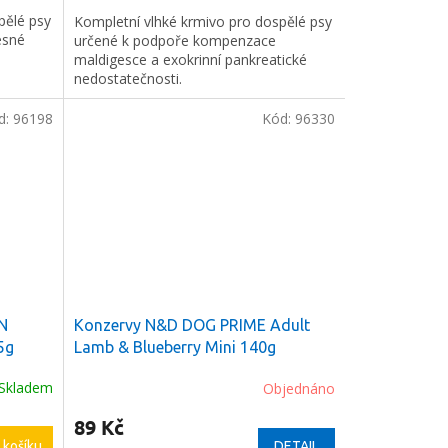
pělé psy
Kompletní vlhké krmivo pro dospělé psy
esné
určené k podpoře kompenzace
maldigesce a exokrinní pankreatické
nedostatečnosti.
d:
96198
Kód:
96330
N
Konzervy N&D DOG PRIME Adult
5g
Lamb & Blueberry Mini 140g
Skladem
Objednáno
89 Kč
 košíku
DETAIL