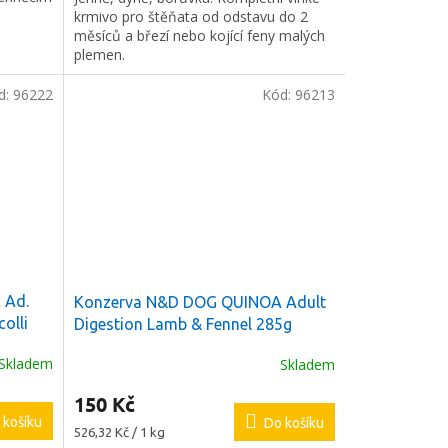
u
krmivo pro štěňata od odstavu do 2
měsíců a březí nebo kojící feny malých
plemen.
d:
96222
Kód:
96213
 Ad.
Konzerva N&D DOG QUINOA Adult
olli
Digestion Lamb & Fennel 285g
Skladem
Skladem
150 Kč
 košíku
Do košíku
Měrná
526,32 Kč / 1 kg
cena: