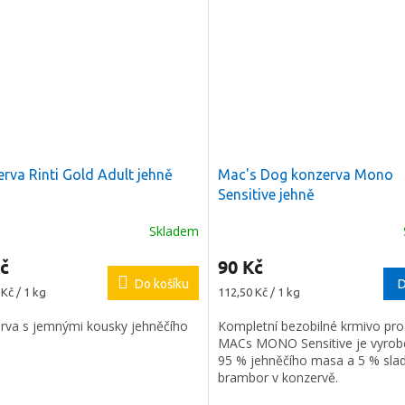
rva Rinti Gold Adult jehně
Mac's Dog konzerva Mono
Sensitive jehně
Skladem
č
90 Kč
Do košíku
D
Měrná
Kč / 1 kg
112,50 Kč / 1 kg
cena:
rva s jemnými kousky jehněčího
Kompletní bezobilné krmivo pro
MACs MONO Sensitive je vyrob
95 % jehněčího masa a 5 % sla
brambor v konzervě.