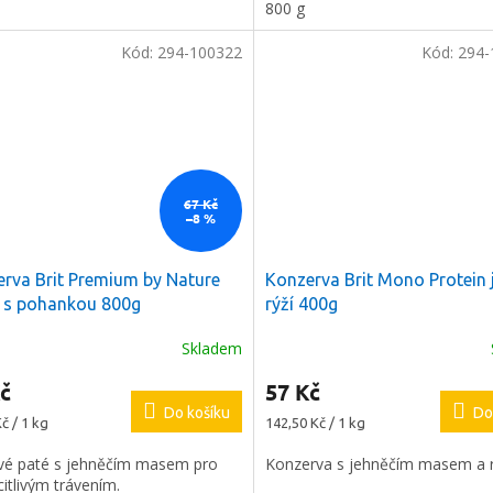
800 g
Kód:
294-100322
Kód:
294-
67 Kč
–8 %
rva Brit Premium by Nature
Konzerva Brit Mono Protein 
a
2 %
na
 s pohankou 800g
rýží 400g
í nákup
Skladem
č
57 Kč
e registrovat
Do košíku
Do
Měrná
č / 1 kg
142,50 Kč / 1 kg
cena:
é paté s jehněčím masem pro
Konzerva s jehněčím masem a r
citlivým trávením.