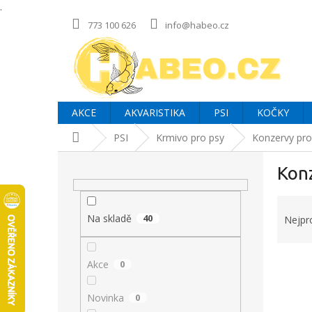
.
Přejít
773 100 626
info@habeo.cz
na
obsah
AKCE
AKVARISTIKA
PSI
KOČKY
Domů
PSI
Krmivo pro psy
Konzervy pro
P
Kon
o
s
Ř
t
a
r
Na skladě
40
Nejpr
z
a
e
n
V
n
Akce
0
n
ý
í
í
p
p
p
Novinka
0
i
r
a