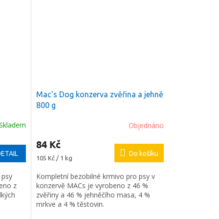
Mac's Dog konzerva zvěřina a jehně
800 g
Skladem
Objednáno
84 Kč
ETAIL
Do košíku
Měrná
105 Kč / 1 kg
cena:
 psy
Kompletní bezobilné krmivo pro psy v
eno z
konzervě MACs je vyrobeno z 46 %
dkých
zvěřiny a 46 % jehněčího masa, 4 %
mrkve a 4 % těstovin.