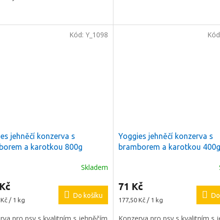
Kód:
Y_1098
Kód
ODESLAT
láře souhlasíte s našimi
hrany osobních údajů.
es jehněčí konzerva s
Yoggies jehněčí konzerva s
borem a karotkou 800g
bramborem a karotkou 400
Skladem
 Kč
71 Kč
Do košíku
Do
Měrná
Kč / 1 kg
177,50 Kč / 1 kg
cena:
va pro psy s kvalitním s jehněčím
Konzerva pro psy s kvalitním s 