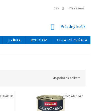
CZK
Přihlášení
NÁKUPNÍ
Prázdný košík
KOŠÍK
JEZÍRKA
RYBOLOV
OSTATNÍ ZVÍŘATA
BAZÉNY
45
položek celkem
1384030
Kód:
A82742