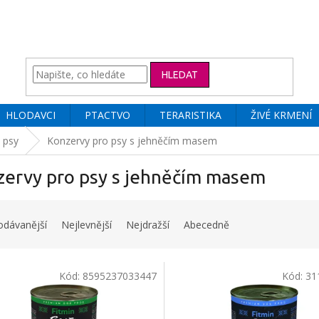
HLEDAT
HLODAVCI
PTACTVO
TERARISTIKA
ŽIVÉ KRMENÍ
 psy
Konzervy pro psy s jehněčím masem
zervy pro psy s jehněčím masem
odávanější
Nejlevnější
Nejdražší
Abecedně
Kód:
8595237033447
Kód:
31