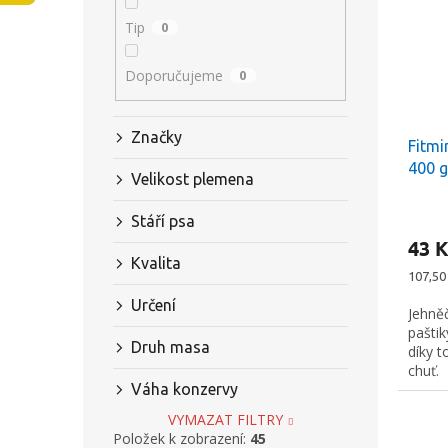
s
o
n
Tip
0
p
d
e
r
u
l
Doporučujeme
0
o
k
d
t
u
ů
Značky
Fitmi
k
400 g
t
Velikost plemena
ů
Stáří psa
43 K
Kvalita
Měrná
107,50 
cena:
Určení
Jehně
pašti
Druh masa
díky 
chuť.
Váha konzervy
VYMAZAT FILTRY
Položek k zobrazení:
45