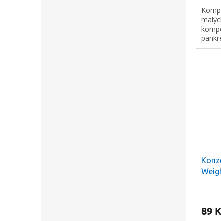
Kompl
malýc
kompe
pankr
Konz
Weig
140g
89 K