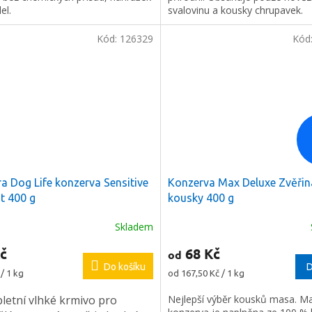
el.
svalovinu a kousky chrupavek.
Kód:
126329
Kód
ra Dog Life konzerva Sensitive
Konzerva Max Deluxe Zvěřin
t 400 g
kousky 400 g
Skladem
č
68 Kč
od
Do košíku
D
Měrná
/ 1 kg
od 167,50 Kč / 1 kg
cena:
etní vlhké krmivo pro
Nejlepší výběr kousků masa. M