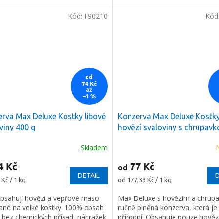
Kód:
F90210
Kód
ODESLAT
od
láře souhlasíte s našimi
74 Kč
hrany osobních údajů.
až
–1 %
rva Max Deluxe Kostky libové
Konzerva Max Deluxe Kostk
viny 400 g
hovězí svaloviny s chrupavk
g
Skladem
4 Kč
77 Kč
od
DETAIL
D
Měrná
 Kč / 1 kg
od 177,33 Kč / 1 kg
cena:
bsahují hovězí a vepřové maso
Max Deluxe s hovězím a chrupa
ané na velké kostky. 100% obsah
ručně plněná konzerva, která j
 bez chemických přísad, náhražek
přírodní. Obsahuje pouze hověz