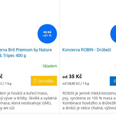
42 Kč
–21 %
rva Brit Premium by Nature
Konzerva ROBIN - Drůbeží
& Tripes 400 g
Skladem
Průměrné
hodnocení
č
35 Kč
od
produktu
Do košíku
je
D
Měrná
č / 1 kg
od 58,85 Kč / 1 kg
5,0
cena:
z
dem je hovězí a kuřecí maso,
ROBIN je jemně mletá konzerv
5
 vývar a dršťky. Skvělá a vydatná
psy, vyrobena ze 100 % masa a
hvězdiček.
 masa, která neobsahuje GMO,
Kombinace hovězího a drůbeží
ny ani sůl.
a drobů je velice chutná, výživn
šťavnatá.