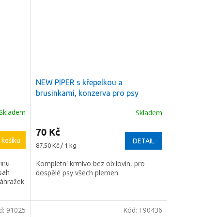
NEW PIPER s křepelkou a
brusinkami, konzerva pro psy
Skladem
Skladem
70 Kč
 košíku
DETAIL
Měrná
87,50 Kč / 1 kg
cena:
vinu
Kompletní krmivo bez obilovin, pro
sah
dospělé psy všech plemen
náhražek
d:
91025
Kód:
F90436