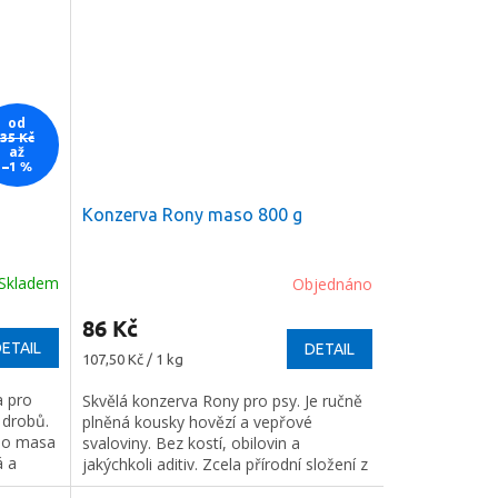
od
35 Kč
až
–1 %
Konzerva Rony maso 800 g
Skladem
Objednáno
86 Kč
ETAIL
DETAIL
Měrná
107,50 Kč / 1 kg
cena:
a pro
Skvělá konzerva Rony pro psy. Je ručně
 drobů.
plněná kousky hovězí a vepřové
ho masa
svaloviny. Bez kostí, obilovin a
á a
jakýchkoli aditiv. Zcela přírodní složení z
prvotřídního masa a jeho vývaru.