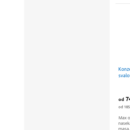
Křestní jméno
Odesláním formu
podmínkami oc
Konze
svalo
7
od
Měrná
od 185
cena:
Max o
nasek
masa,