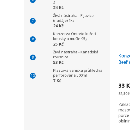
g
24 Kč
Živá nástraha - Pijavice
(nadáje) 1ks
24 Kč
Konzerva Ontario kuřecí
kousky a mušle 95g
25 Kč
Živá nástraha - Kanadská
Konze
rousnice
Beef 
53 Kč
Plastová vanička průhledná
perforovaná 500ml
7 Kč
33 K
Měrná
82,50 K
cena:
Zákla
masový
porce
obilni