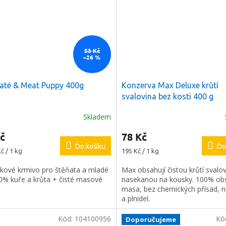
53 Kč
–26 %
Paté & Meat Puppy 400g
Konzerva Max Deluxe krůtí
svalovina bez kosti 400 g
Skladem
č
78 Kč
Do košíku
Do
Měrná
č / 1 kg
195 Kč / 1 kg
cena:
kové krmivo pro štěňata a mladé
Max obsahují čistou krůtí svalo
70% kuře a krůta + čisté masové
nasekanou na kousky. 100% ob
masa, bez chemických přísad, 
a plnidel.
Kód:
104100956
Kó
Doporučujeme