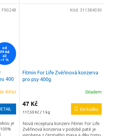
:
F90248
Kód:
311384030
od
77 Kč
až
–1 %
y
Fitmin For Life Zvěřinová konzerva
ou 400
pro psy 400g
Na dotaz
Skladem
47 Kč
ETAIL
Do košíku
Měrná
117,50 Kč / 1 kg
cena:
vkou je
Nová receptura konzerv Fitmin For Life.
e 100%
Zvěřinová konzerva v podobě paté je
í
vyrobena z čerstvého masa a díky tomu