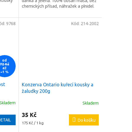
 kousky
daňka a jelena. 100% obsah masa, bez
chemických přísad, náhražek a plnidel.
ód:
9768
Kód:
214-2002
od
72 Kč
až
–1 %
ost
Konzerva Ontario kuřecí kousky a
žaludky 200g
Skladem
Skladem
35 Kč
ETAIL
Do košíku
Měrná
175 Kč / 1 kg
cena: