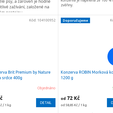
konzerva je naplněna ze 100 %
lé psy, a zároveň je hodné
zvěřiny.
itlivé zažívání, založené na
ém proteinu.
Kód:
104100952
K
Doporučujeme
rva Brit Premium by Nature
Konzerva ROBIN Morková k
a srdce 400g
1200 g
Objednáno
č
72 Kč
od
DETAIL
D
Měrná
č / 1 kg
od 58,85 Kč / 1 kg
cena: