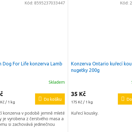
Kód:
8595237033447
Kód:
2
n Dog For Life konzerva Lamb
Konzerva Ontario kuřecí kou
nugetky 200g
a
2 %
na
Skladem
í nákup
č
35 Kč
Do košíku
Do
Měrná
Kč / 1 kg
175 Kč / 1 kg
e registrovat
cena:
čí konzerva v podobě jemně mleté
Kuřecí kousky.
ky je vyrobena z čerstvého masa a
tomu si zachovává jedinečnou