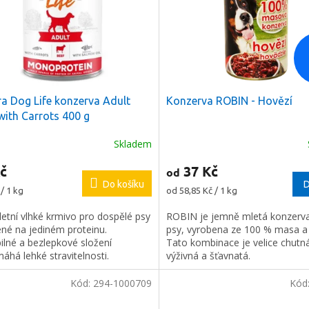
ra Dog Life konzerva Adult
Konzerva ROBIN - Hovězí
with Carrots 400 g
Skladem
Průměrné
hodnocení
č
37 Kč
od
produktu
Do košíku
je
D
Měrná
/ 1 kg
od 58,85 Kč / 1 kg
5,0
cena:
z
etní vlhké krmivo pro dospělé psy
ROBIN je jemně mletá konzerv
5
ené na jediném proteinu.
psy, vyrobena ze 100 % masa a
hvězdiček.
ilné a bezlepkové složení
Tato kombinace je velice chutn
há lehké stravitelnosti.
výživná a šťavnatá.
Kód:
294-1000709
Kód