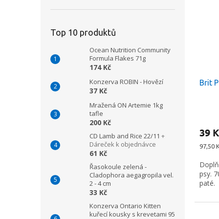
Top 10 produktů
Ocean Nutrition Community
Formula Flakes 71g
174 Kč
Konzerva ROBIN - Hovězí
Brit 
37 Kč
Mražená ON Artemie 1kg
tafle
200 Kč
39 K
CD Lamb and Rice 22/11
+
Dáreček k objednávce
Měrná
97,50 K
61 Kč
cena:
Doplň
Řasokoule zelená -
psy. 
Cladophora aegagropila vel.
paté.
2 - 4 cm
33 Kč
Konzerva Ontario Kitten
kuřecí kousky s krevetami 95