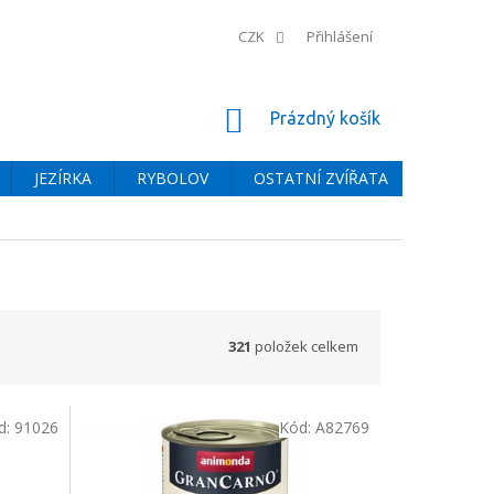
CZK
Přihlášení
NÁKUPNÍ
Prázdný košík
KOŠÍK
JEZÍRKA
RYBOLOV
OSTATNÍ ZVÍŘATA
BAZÉNY
321
položek celkem
d:
91026
Kód:
A82769