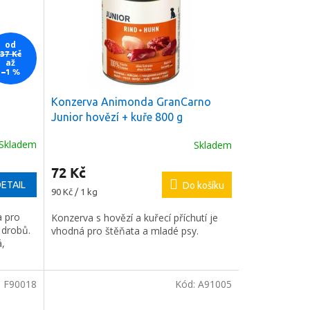
od
37 Kč
až
–1 %
Konzerva Animonda GranCarno
Junior hovězí + kuře 800 g
Skladem
Skladem
72 Kč
ETAIL
Do košíku
Měrná
90 Kč / 1 kg
cena:
a pro
Konzerva s hovězí a kuřecí příchutí je
 drobů.
vhodná pro štěňata a mladé psy.
á,
:
F90018
Kód:
A91005