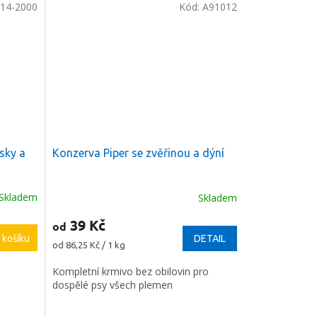
14-2000
Kód:
A91012
sky a
Konzerva Piper se zvěřinou a dýní
Skladem
Skladem
39 Kč
od
 košíku
DETAIL
Měrná
od 86,25 Kč / 1 kg
cena:
Kompletní krmivo bez obilovin pro
dospělé psy všech plemen