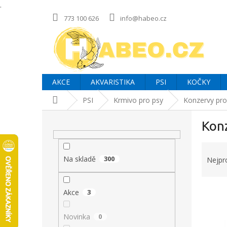
.
Přejít
773 100 626
info@habeo.cz
na
obsah
AKCE
AKVARISTIKA
PSI
KOČKY
Domů
PSI
Krmivo pro psy
Konzervy pro
P
Konz
o
s
Ř
t
a
r
Na skladě
300
Nejpr
z
a
e
n
V
n
Akce
3
n
ý
í
í
p
p
p
Novinka
0
i
r
a