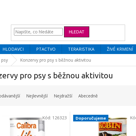
HLEDAT
HLODAVCI
PTACTVO
TERARISTIKA
ŽIVÉ KRMENÍ
 psy
Konzervy pro psy s běžnou aktivitou
ervy pro psy s běžnou aktivitou
odávanější
Nejlevnější
Nejdražší
Abecedně
Kód:
126323
Kó
Doporučujeme