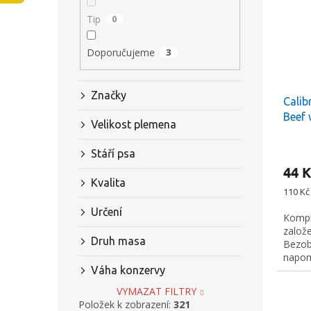
s
o
n
Tip
0
p
d
e
r
u
l
Doporučujeme
3
o
k
d
t
u
ů
Značky
Calib
k
Beef 
t
Velikost plemena
ů
Stáří psa
44 K
Kvalita
Měrná
110 Kč 
cena:
Určení
Kompl
založ
Druh masa
Bezob
napomá
Váha konzervy
VYMAZAT FILTRY
Položek k zobrazení:
321