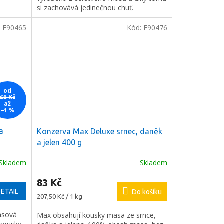
si zachovává jedinečnou chuť.
:
F90465
Kód:
F90476
od
68 Kč
až
–1 %
a
Konzerva Max Deluxe srnec, daněk
a jelen 400 g
Skladem
Skladem
83 Kč
ETAIL
Do košíku
Měrná
207,50 Kč / 1 kg
cena:
asová
Max obsahují kousky masa ze srnce,