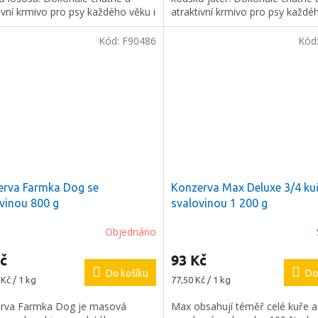
ivní krmivo pro psy každého věku i
atraktivní krmivo pro psy každé
ti.
velikosti.
Kód:
F90486
Kód
erva Farmka Dog se
Konzerva Max Deluxe 3/4 kuř
vinou 800 g
svalovinou 1 200 g
Objednáno
Průměrné
hodnocení
č
93 Kč
produktu
Do košíku
je
Do
Měrná
Kč / 1 kg
77,50 Kč / 1 kg
5,0
cena:
z
rva Farmka Dog je masová
Max obsahují téměř celé kuře a
5