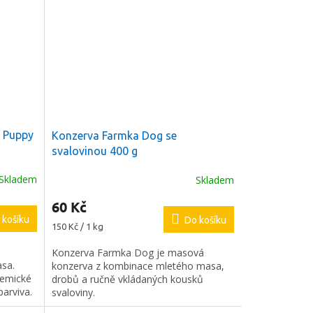
a Puppy
Konzerva Farmka Dog se
svalovinou 400 g
Skladem
Skladem
60 Kč
 košíku
Do košíku
Měrná
150 Kč / 1 kg
cena:
Konzerva Farmka Dog je masová
asa.
konzerva z kombinace mletého masa,
hemické
drobů a ručně vkládaných kousků
arviva.
svaloviny.