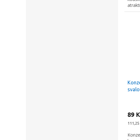
atrakt
velikos
Konz
svalo
89 K
Měrná
111,25 
cena:
Konze