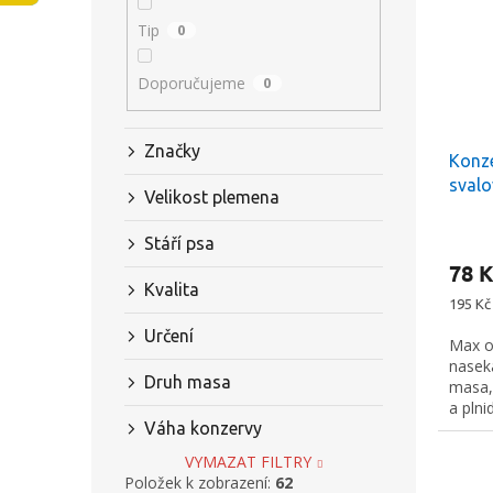
s
o
n
Tip
0
p
d
e
r
u
l
Doporučujeme
0
o
k
d
t
u
ů
Značky
Konze
k
svalo
t
Velikost plemena
ů
Stáří psa
78 K
Kvalita
Měrná
195 Kč 
cena:
Určení
Max ob
nasek
Druh masa
masa,
a plnid
Váha konzervy
VYMAZAT FILTRY
Položek k zobrazení:
62