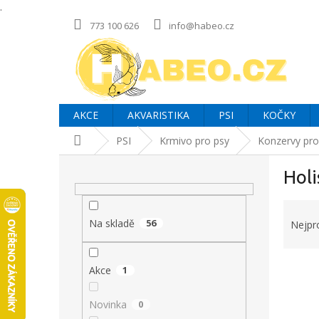
.
Přejít
773 100 626
info@habeo.cz
na
obsah
AKCE
AKVARISTIKA
PSI
KOČKY
Domů
PSI
Krmivo pro psy
Konzervy pro
P
Holi
o
s
Ř
t
a
r
Na skladě
56
Nejpr
z
a
e
n
V
n
Akce
1
n
ý
í
í
p
p
p
Novinka
0
i
r
a