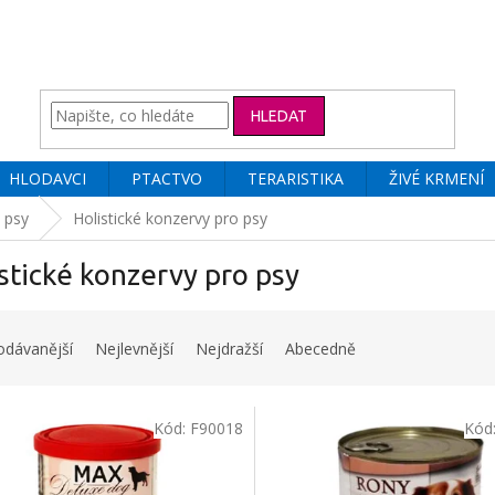
HLEDAT
HLODAVCI
PTACTVO
TERARISTIKA
ŽIVÉ KRMENÍ
 psy
Holistické konzervy pro psy
stické konzervy pro psy
odávanější
Nejlevnější
Nejdražší
Abecedně
Kód:
F90018
Kód