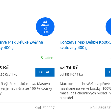
od
68 Kč
až
–1 %
rva Max Deluxe Zvěřina
Konzerva Max Deluxe Kostky
y 400 g
svaloviny 400 g
Skladem
8 Kč
74 Kč
od
DETAIL
D
Měrná
,50 Kč / 1 kg
od 185 Kč / 1 kg
cena:
pší výběr kousků masa. Masová
Max obsahují hovězí a vepřov
rva je naplněna ze 100 % kousky
nasekané na velké kostky. 100
y.
masa, bez chemických přísad, 
a plnidel.
Kód:
F90007
Kód:
859523