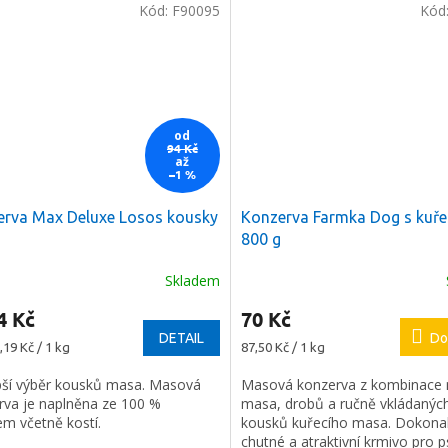
Kód:
F90095
Kód
od
94 Kč
až
–1 %
erva Max Deluxe Losos kousky
Konzerva Farmka Dog s kuř
800 g
a
2 %
na
Skladem
í nákup
4 Kč
70 Kč
DETAIL
Do
Měrná
,19 Kč / 1 kg
87,50 Kč / 1 kg
e registrovat
cena:
pší výběr kousků masa. Masová
Masová konzerva z kombinace
rva je naplněna ze 100 %
masa, drobů a ručně vkládanýc
em včetně kostí.
kousků kuřecího masa. Dokona
chutné a atraktivní krmivo pro p