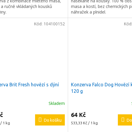
rva z kombinace mletého masa,
nasekané na kousky. 100 % ob
hvězdiček.
 a ručně vkládaných kousků
masa a kostí, bez chemických p
iny.
náhražek a plnidel.
Kód:
104100152
Kód
rva Brit Fresh hovězí s dýní
Konzerva Falco Dog Hovězí 
120 g
Skladem
č
64 Kč
Do košíku
Do
Měrná
/ 1 kg
533,33 Kč / 1 kg
cena: