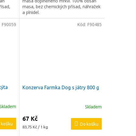
sah
masa doplněného mrkví. 100% obsah
řísad,
masa, bez chemických přísad, náhražek
a plnidel.
:
F90059
Kód:
F90485
kýta
Konzerva Farmka Dog s játry 800 g
Skladem
Skladem
67 Kč
 košíku
Do košíku
Měrná
83,75 Kč / 1 kg
cena: