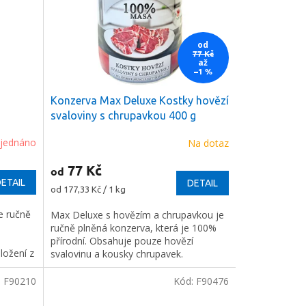
od
77 Kč
až
–1 %
Konzerva Max Deluxe Kostky hovězí
svaloviny s chrupavkou 400 g
jednáno
Na dotaz
77 Kč
od
ETAIL
DETAIL
Měrná
od 177,33 Kč / 1 kg
cena:
e ručně
Max Deluxe s hovězím a chrupavkou je
ručně plněná konzerva, která je 100%
přírodní. Obsahuje pouze hovězí
složení z
svalovinu a kousky chrupavek.
.
:
F90210
Kód:
F90476