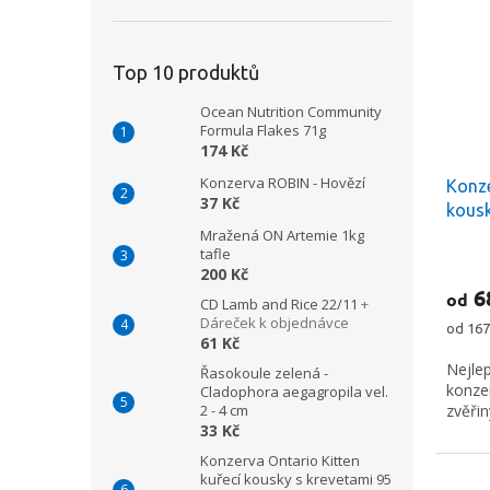
Top 10 produktů
Ocean Nutrition Community
Formula Flakes 71g
174 Kč
Konzerva ROBIN - Hovězí
Konze
37 Kč
kousk
Mražená ON Artemie 1kg
tafle
200 Kč
6
od
CD Lamb and Rice 22/11
+
Dáreček k objednávce
Měrná
od 167
61 Kč
cena:
Nejle
Řasokoule zelená -
konze
Cladophora aegagropila vel.
zvěřin
2 - 4 cm
33 Kč
Konzerva Ontario Kitten
kuřecí kousky s krevetami 95