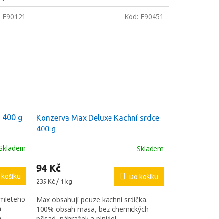
:
F90121
Kód:
F90451
 400 g
Konzerva Max Deluxe Kachní srdce
400 g
Skladem
Skladem
94 Kč
 košíku
Do košíku
Měrná
235 Kč / 1 kg
cena:
 mletého
Max obsahují pouze kachní srdíčka.
h
100% obsah masa, bez chemických
a
přísad, náhražek a plnidel.