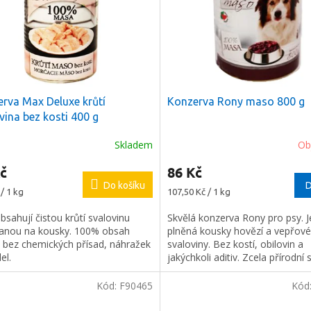
rva Max Deluxe krůtí
Konzerva Rony maso 800 g
vina bez kosti 400 g
Skladem
Ob
č
86 Kč
Do košíku
D
Měrná
/ 1 kg
107,50 Kč / 1 kg
cena:
sahují čistou krůtí svalovinu
Skvělá konzerva Rony pro psy. J
anou na kousky. 100% obsah
plněná kousky hovězí a vepřové
 bez chemických přísad, náhražek
svaloviny. Bez kostí, obilovin a
el.
jakýchkoli aditiv. Zcela přírodní 
prvotřídního masa a jeho vývaru
Kód:
F90465
Kód