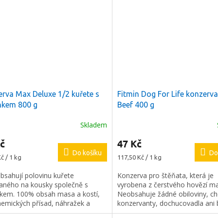
rva Max Deluxe 1/2 kuřete s
Fitmin Dog For Life konzerv
nkem 800 g
Beef 400 g
Skladem
č
47 Kč
Do košíku
Do
Měrná
č / 1 kg
117,50 Kč / 1 kg
cena:
bsahují polovinu kuřete
Konzerva pro štěňata, která je
aného na kousky společně s
vyrobena z čerstvého hovězí m
kem. 100% obsah masa a kostí,
Neobsahuje žádné obiloviny, c
hemických přísad, náhražek a
konzervanty, dochucovadla ani b
l.