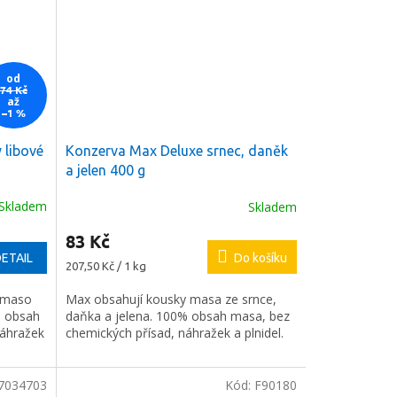
od
74 Kč
až
–1 %
 libové
Konzerva Max Deluxe srnec, daněk
a jelen 400 g
Skladem
Skladem
83 Kč
ETAIL
Do košíku
Měrná
207,50 Kč / 1 kg
cena:
é maso
Max obsahují kousky masa ze srnce,
% obsah
daňka a jelena. 100% obsah masa, bez
náhražek
chemických přísad, náhražek a plnidel.
7034703
Kód:
F90180