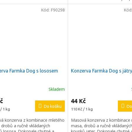
každého věku i velikosti.
Kód:
F90298
Kód
ODESLAT
láře souhlasíte s našimi
hrany osobních údajů.
erva Farmka Dog s lososem
Konzerva Farmka Dog s játry
Skladem
č
44 Kč
Do košíku
Do
Měrná
/ 1 kg
110 Kč / 1 kg
cena:
á konzerva z kombinace mletého
Masová konzerva z kombinace
 drobů a ručně vkládaných
masa, drobů a ručně vkládanýc
ů lososa. Dokonale chutné a
kousků jater. Dokonale chutné 