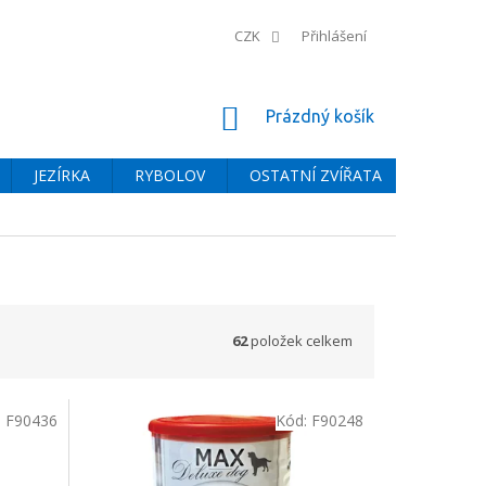
CZK
Přihlášení
NÁKUPNÍ
Prázdný košík
KOŠÍK
JEZÍRKA
RYBOLOV
OSTATNÍ ZVÍŘATA
BAZÉNY
62
položek celkem
:
F90436
Kód:
F90248