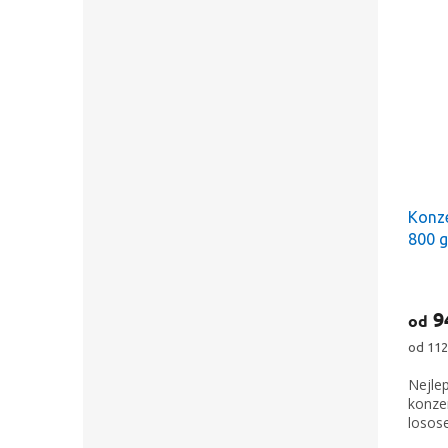
Konz
800 g
Slev
prvn
9
od
Měrná
od 112
Stačí s
cena:
Nejle
E-mail
konze
losos