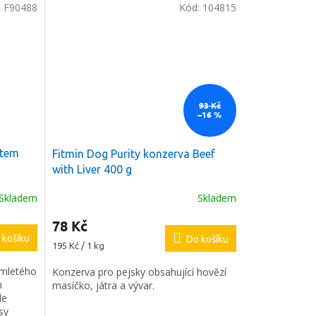
:
F90488
Kód:
104815
93 Kč
–16 %
etem
Fitmin Dog Purity konzerva Beef
with Liver 400 g
Skladem
Skladem
78 Kč
 košíku
Do košíku
Měrná
195 Kč / 1 kg
cena:
 mletého
Konzerva pro pejsky obsahující hovězí
h
masíčko, játra a vývar.
le
sy