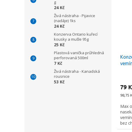
g
24 Kč
Živá nástraha - Pijavice
(nadáje) 1ks
24 Kč
Konzerva Ontario kuřecí
kousky a mušle 95g
25 Kč
Plastová vanička průhledná
Konze
perforovaná 500ml
7 Kč
vemí
Živá nástraha - Kanadská
rousnice
53 Kč
79 K
Měrná
98,75 K
cena:
Max o
nasek
vemín
bez c
plnide