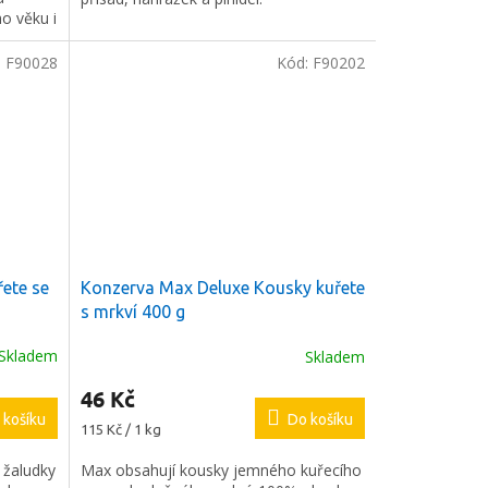
ho věku i
:
F90028
Kód:
F90202
ete se
Konzerva Max Deluxe Kousky kuřete
s mrkví 400 g
Skladem
Skladem
46 Kč
 košíku
Do košíku
Měrná
115 Kč / 1 kg
cena:
 žaludky
Max obsahují kousky jemného kuřecího