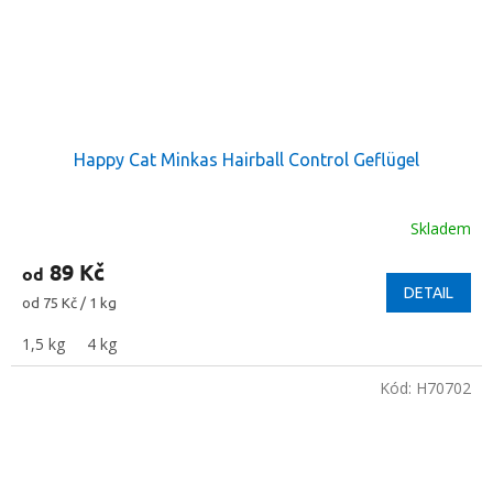
Happy Cat Minkas Hairball Control Geflügel
Skladem
89 Kč
od
DETAIL
Měrná
od 75 Kč / 1 kg
cena:
1,5 kg
4 kg
Kód:
H70702