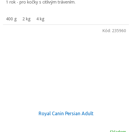
1 rok - pro kočky s citlivým trávením.
400 g
2 kg
4 kg
Kód:
235960
Royal Canin Persian Adult
Skladem