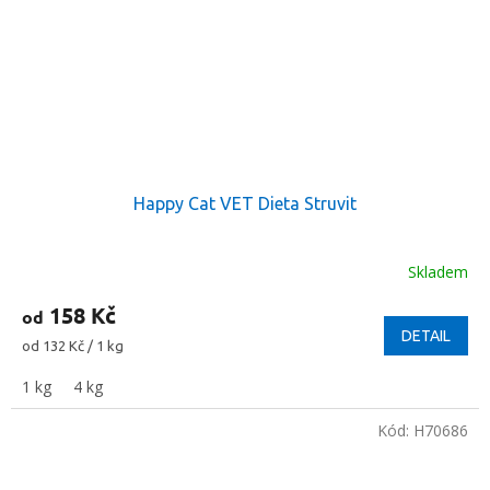
Happy Cat VET Dieta Struvit
Skladem
158 Kč
od
DETAIL
Měrná
od 132 Kč / 1 kg
cena:
1 kg
4 kg
Kód:
H70686