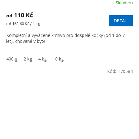
Skladem
110 Kč
od
DETAIL
Měrná
od 162,60 Kč / 1 kg
cena:
Kompletní a vyvážené krmivo pro dospělé kočky (od 1 do 7
let), chované v bytě.
400 g
2 kg
4 kg
10 kg
Kód:
H70584