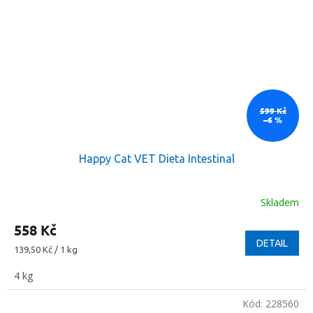
599 Kč
–6 %
Happy Cat VET Dieta Intestinal
Skladem
558 Kč
DETAIL
Měrná
139,50 Kč / 1 kg
cena:
4 kg
Kód:
228560