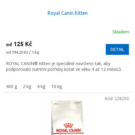
ů
Royal Canin Kitten
Skladem
125 Kč
od
DETAIL
Měrná
od 194,20 Kč / 1 kg
cena:
ROYAL CANIN® Kitten je speciálně navrženo tak, aby
podporovalo nutriční potřeby koťat ve věku 4 až 12 měsíců.
400 g
2 kg
4 kg
10 kg
Kód:
228250