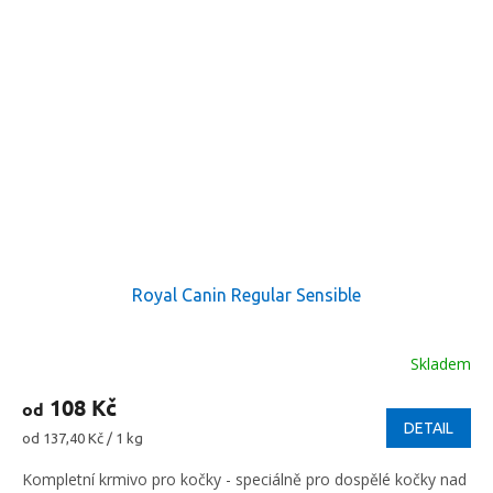
Royal Canin Regular Sensible
Skladem
108 Kč
od
DETAIL
Měrná
od 137,40 Kč / 1 kg
cena:
Kompletní krmivo pro kočky - speciálně pro dospělé kočky nad