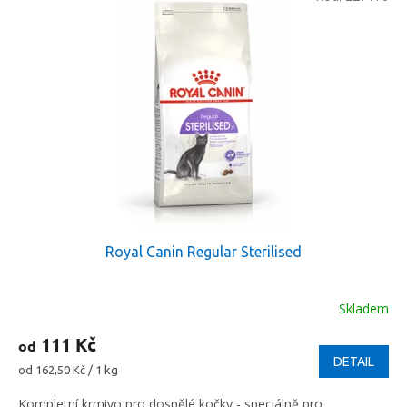
Royal Canin Regular Sterilised
Skladem
111 Kč
od
DETAIL
Měrná
od 162,50 Kč / 1 kg
cena:
Kompletní krmivo pro dospělé kočky - speciálně pro