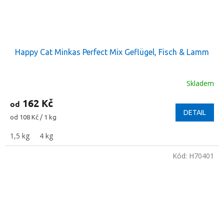
Happy Cat Minkas Perfect Mix Geflügel, Fisch & Lamm
Skladem
162 Kč
od
DETAIL
Měrná
od 108 Kč / 1 kg
cena:
1,5 kg
4 kg
Kód:
H70401