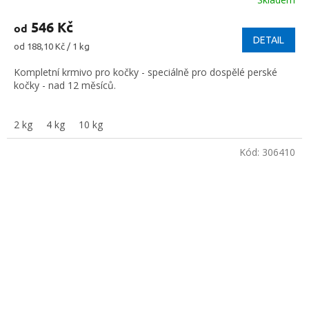
546 Kč
od
DETAIL
Měrná
od 188,10 Kč / 1 kg
cena:
Kompletní krmivo pro kočky - speciálně pro dospělé perské
kočky - nad 12 měsíců.
2 kg
4 kg
10 kg
Kód:
306410