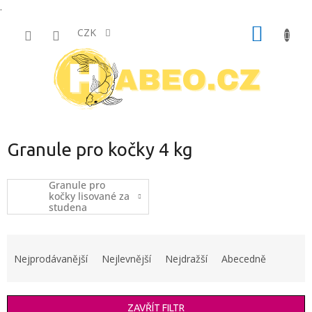
.
Přejít
NÁKUP
na
CZK
obsah
KOŠÍK
Granule pro kočky 4 kg
Granule pro
kočky lisované za
studena
Ř
a
Nejprodávanější
Nejlevnější
Nejdražší
Abecedně
z
e
n
ZAVŘÍT FILTR