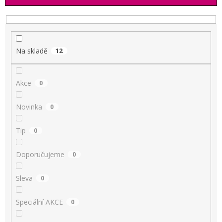
í
p
r
o
d
Na skladě
12
u
k
t
Akce
0
ů
Novinka
0
Tip
0
Doporučujeme
0
Sleva
0
Speciální AKCE
0