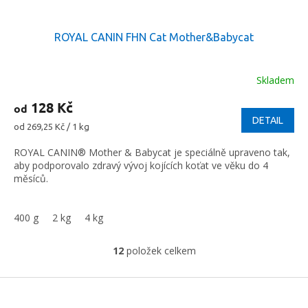
ROYAL CANIN FHN Cat Mother&Babycat
Skladem
128 Kč
od
DETAIL
Měrná
od 269,25 Kč / 1 kg
cena:
ROYAL CANIN® Mother & Babycat je speciálně upraveno tak,
aby podporovalo zdravý vývoj kojících koťat ve věku do 4
měsíců.
400 g
2 kg
4 kg
12
položek celkem
O
v
l
Z
á
á
d