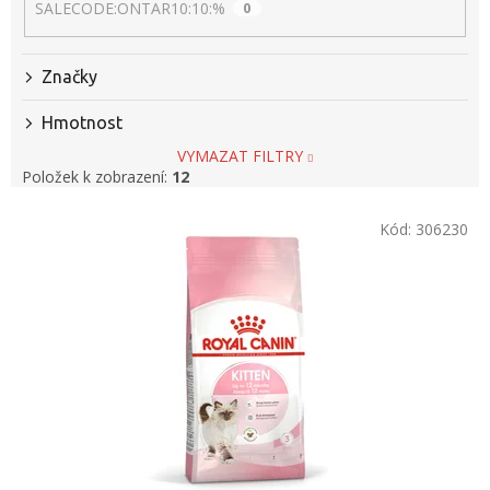
SALECODE:ONTAR10:10:%
0
Značky
Hmotnost
VYMAZAT FILTRY
Položek k zobrazení:
12
V
Kód:
306230
ý
p
i
s
p
r
o
d
u
k
t