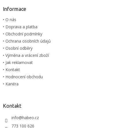
p
a
a
Informace
c
t
í
• O nás
í
p
• Doprava a platba
r
v
• Obchodní podmínky
k
• Ochrana osobních údajů
y
• Osobní odběry
v
ý
• Výměna a vrácení zboží
p
• Jak reklamovat
i
• Kontakt
s
u
• Hodnocení obchodu
• Kariéra
Kontakt
info
@
habeo.cz
773 100 626