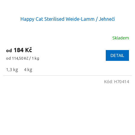
Happy Cat Sterilised Weide-Lamm / Jehnečí
Skladem
184 Kč
od
DETAIL
Měrná
od 114,50 Kč / 1 kg
cena:
1,3 kg
4 kg
Kód:
H70414