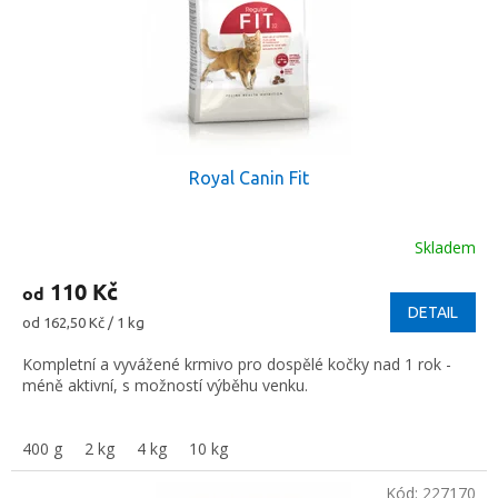
Royal Canin Fit
Skladem
110 Kč
od
DETAIL
Měrná
od 162,50 Kč / 1 kg
cena:
Kompletní a vyvážené krmivo pro dospělé kočky nad 1 rok -
méně aktivní, s možností výběhu venku.
400 g
2 kg
4 kg
10 kg
Kód:
227170