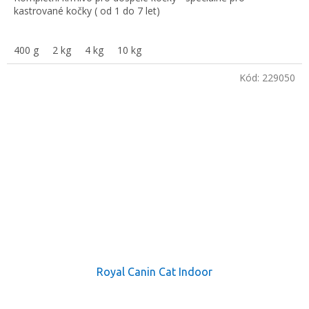
kastrované kočky ( od 1 do 7 let)
400 g
2 kg
4 kg
10 kg
Kód:
229050
Royal Canin Cat Indoor