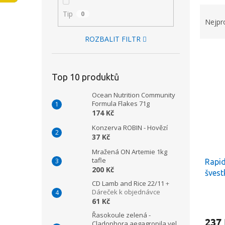
Ř
n
Tip
0
a
e
Nejpr
z
l
ROZBALIT FILTR
e
V
n
ý
í
p
p
Top 10 produktů
i
r
Ocean Nutrition Community
s
o
Formula Flakes 71g
p
d
174 Kč
r
u
Konzerva ROBIN - Hovězí
o
k
37 Kč
d
t
u
Mražená ON Artemie 1kg
ů
tafle
Rapid
k
200 Kč
švest
t
CD Lamb and Rice 22/11
+
ů
Dáreček k objednávce
61 Kč
Řasokoule zelená -
237
Cladophora aegagropila vel.