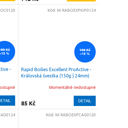
OC0120
Kód:
M-RABOEXPKIP0124
100 Kč
100 Kč
–15 %
–15 %
tive -
Rapid Boilies Excellent ProActive -
)
Královská švestka (150g | 24mm)
ostupné
Momentálně nedostupné
ETAIL
DETAIL
85 Kč
AG0124
Kód:
M-RABOEXPCAG0120