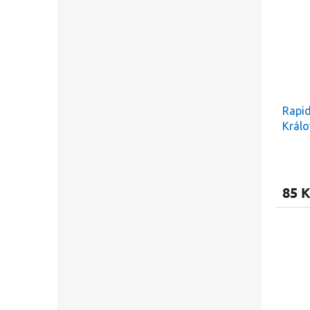
Rapid
Králo
85 K