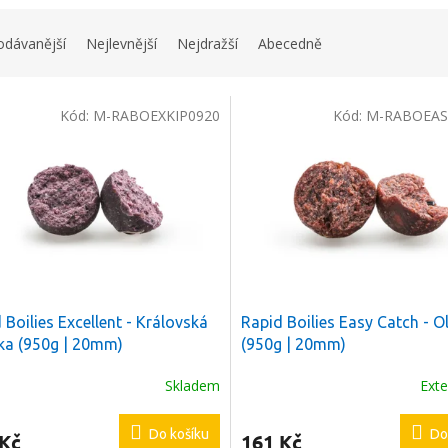
odávanější
Nejlevnější
Nejdražší
Abecedně
Kód:
M-RABOEXKIP0920
Kód:
M-RABOEAS
 Boilies Excellent - Královská
Rapid Boilies Easy Catch - O
ka (950g | 20mm)
(950g | 20mm)
Skladem
Exte
Do košíku
Do
 Kč
161 Kč