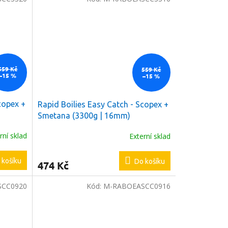
559 Kč
559 Kč
–15 %
–15 %
copex +
Rapid Boilies Easy Catch - Scopex +
Smetana (3300g | 16mm)
rní sklad
Externí sklad
 košíku
Do košíku
474 Kč
SCC0920
Kód:
M-RABOEASCC0916