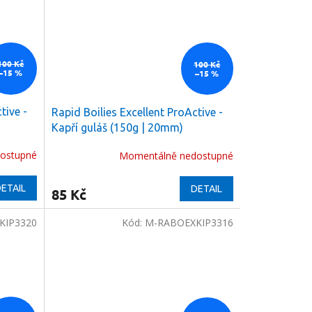
100 Kč
100 Kč
–15 %
–15 %
tive -
Rapid Boilies Excellent ProActive -
Kapří guláš (150g | 20mm)
ostupné
Momentálně nedostupné
ETAIL
DETAIL
85 Kč
KIP3320
Kód:
M-RABOEXKIP3316