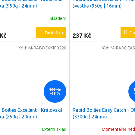
ka (950g | 24mm)
švestka (950g | 16mm)
Skladem
Do košíku
Do
 Kč
237 Kč
ODESLAT
Kód:
M-RABOEXKIP0220
Kód:
M-RABOEAS
láře souhlasíte s našimi
hrany osobních údajů.
100 Kč
–15 %
 Boilies Excellent - Královská
Rapid Boilies Easy Catch - O
ka (250g | 20mm)
(3300g | 24mm)
Externí sklad
Momentálně ned