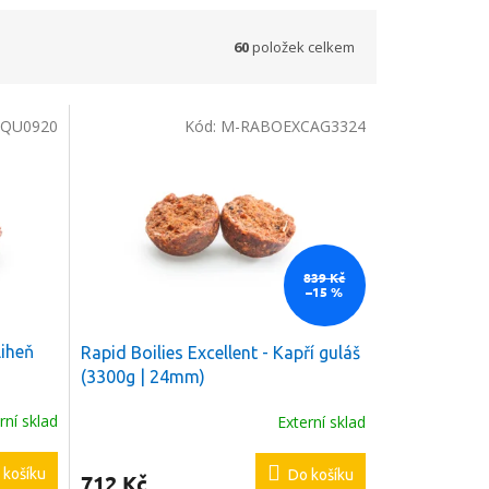
60
položek celkem
QU0920
Kód:
M-RABOEXCAG3324
839 Kč
–15 %
liheň
Rapid Boilies Excellent - Kapří guláš
(3300g | 24mm)
rní sklad
Externí sklad
 košíku
Do košíku
712 Kč