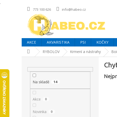
.
Přejít
773 100 626
info@habeo.cz
na
obsah
AKCE
AKVARISTIKA
PSI
KOČKY
Domů
RYBOLOV
Krmení a nástrahy
Boi
P
Chyt
o
s
Nejpr
t
r
Na skladě
14
a
n
Akce
0
n
í
p
Novinka
0
a