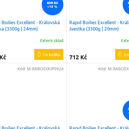
839 Kč
–15 %
 Boilies Excellent - Královská
Rapid Boilies Excellent - Krá
ka (3300g | 24mm)
švestka (3300g | 20mm)
Externí sklad
Exte
Do košíku
Do
 Kč
712 Kč
Kód:
M-RABOEXKIP0924
Kód:
M-RABOEX
a
2 %
na
í nákup
e registrovat
 Boilies Excellent - Královská
Rapid Boilies Excellent - Krá