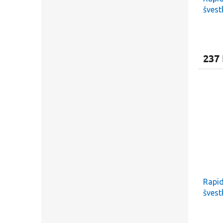
švest
Křestní jméno
237
Odesláním formu
podmínkami oc
Rapid
švest