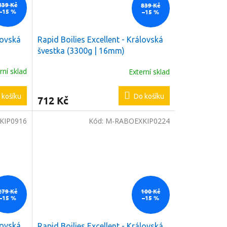
839 Kč
839 Kč
–15 %
–15 %
lovská
Rapid Boilies Excellent - Královská
švestka (3300g | 16mm)
rní sklad
Externí sklad
 košíku
Do košíku
712 Kč
KIP0916
Kód:
M-RABOEXKIP0224
279 Kč
100 Kč
–15 %
–15 %
lovská
Rapid Boilies Excellent - Královská