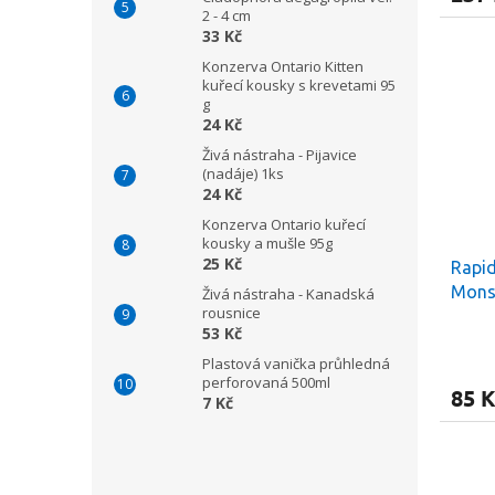
2 - 4 cm
33 Kč
Konzerva Ontario Kitten
kuřecí kousky s krevetami 95
g
24 Kč
Živá nástraha - Pijavice
(nadáje) 1ks
24 Kč
Konzerva Ontario kuřecí
kousky a mušle 95g
25 Kč
Rapid
Monst
Živá nástraha - Kanadská
rousnice
53 Kč
Plastová vanička průhledná
perforovaná 500ml
85 K
7 Kč