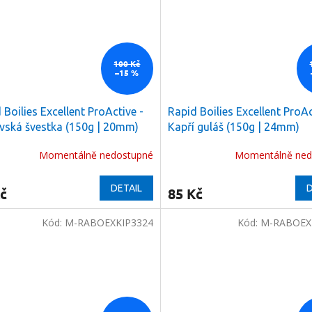
100 Kč
–15 %
 Boilies Excellent ProActive -
Rapid Boilies Excellent ProAc
vská švestka (150g | 20mm)
Kapří guláš (150g | 24mm)
Momentálně nedostupné
Momentálně ned
DETAIL
D
č
85 Kč
Kód:
M-RABOEXKIP3324
Kód:
M-RABOEX