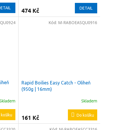
ETAIL
DETAIL
474 Kč
QU0924
Kód:
M-RABOEASQU0916
liheň
Rapid Boilies Easy Catch - Oliheň
(950g | 16mm)
Skladem
Skladem
 košíku
Do košíku
161 Kč
SCC3320
Kód:
M-RABOEASCC3316