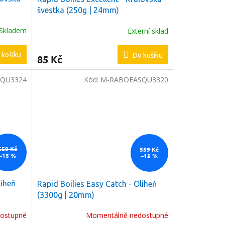
švestka (250g | 24mm)
Skladem
Externí sklad
 košíku
Do košíku
85 Kč
QU3324
Kód:
M-RABOEASQU3320
559 Kč
559 Kč
–15 %
–15 %
liheň
Rapid Boilies Easy Catch - Oliheň
(3300g | 20mm)
ostupné
Momentálně nedostupné