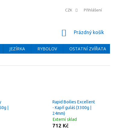
CZK
Přihlášení
NÁKUPNÍ
Prázdný košík
KOŠÍK
JEZÍRKA
RYBOLOV
OSTATNÍ ZVÍŘATA
BAZÉNY
y
Rapid Boilies Excellent
50g |
- Kapří guláš (3300g |
24mm)
Externí sklad
712 Kč