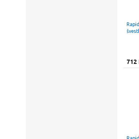
Rapid
švest
712
Slev
prvn
Stačí s
E-mail
Rapid