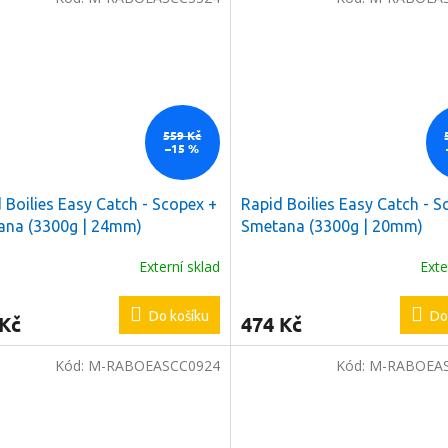
559 Kč
–15 %
 Boilies Easy Catch - Scopex +
Rapid Boilies Easy Catch - S
ana (3300g | 24mm)
Smetana (3300g | 20mm)
Externí sklad
Exte
Do košíku
Do
 Kč
474 Kč
Kód:
M-RABOEASCC0924
Kód:
M-RABOEA