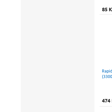
85 K
Rapid
(330
474