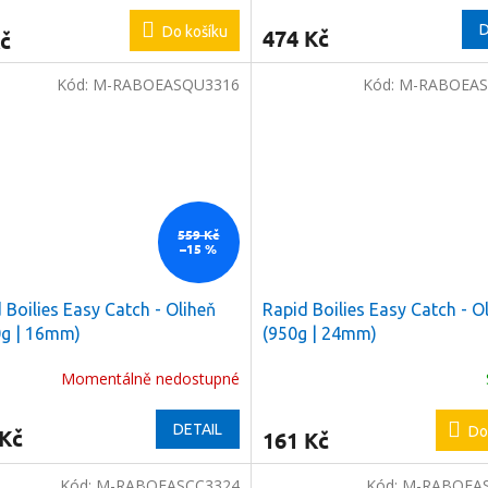
D
Do košíku
474 Kč
č
Kód:
M-RABOEASQU3316
Kód:
M-RABOEAS
559 Kč
–15 %
 Boilies Easy Catch - Oliheň
Rapid Boilies Easy Catch - O
0g | 16mm)
(950g | 24mm)
Momentálně nedostupné
DETAIL
Do
 Kč
161 Kč
Kód:
M-RABOEASCC3324
Kód:
M-RABOEA