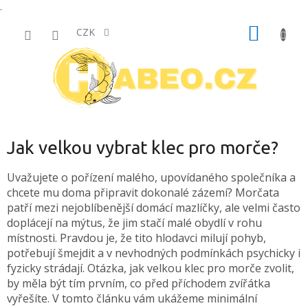
.
Přejít
NÁKUP
na
CZK
obsah
KOŠÍK
Jak velkou vybrat klec pro morče?
Uvažujete o pořízení malého, upovídaného společníka a
chcete mu doma připravit dokonalé zázemí? Morčata
patří mezi nejoblíbenější domácí mazlíčky, ale velmi často
doplácejí na mýtus, že jim stačí malé obydlí v rohu
místnosti. Pravdou je, že tito hlodavci milují pohyb,
potřebují šmejdit a v nevhodných podmínkách psychicky i
fyzicky strádají. Otázka, jak velkou klec pro morče zvolit,
by měla být tím prvním, co před příchodem zvířátka
vyřešíte. V tomto článku vám ukážeme minimální