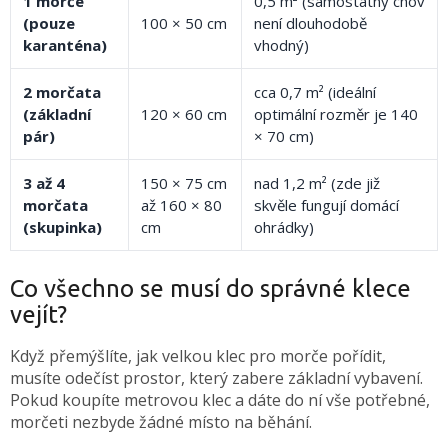
1 morče
0,5 m² (samostatný chov
(pouze
100 × 50 cm
není dlouhodobě
karanténa)
vhodný)
2 morčata
cca 0,7 m² (ideální
(základní
120 × 60 cm
optimální rozměr je 140
pár)
× 70 cm)
3 až 4
150 × 75 cm
nad 1,2 m² (zde již
morčata
až 160 × 80
skvěle fungují domácí
(skupinka)
cm
ohrádky)
Co všechno se musí do správné klece
vejít?
Když přemýšlíte, jak velkou klec pro morče pořídit,
musíte odečíst prostor, který zabere základní vybavení.
Pokud koupíte metrovou klec a dáte do ní vše potřebné,
morčeti nezbyde žádné místo na běhání.