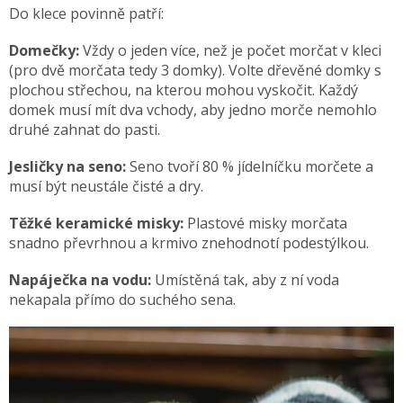
Do klece povinně patří:
Domečky:
Vždy o jeden více, než je počet morčat v kleci
(pro dvě morčata tedy 3 domky). Volte dřevěné domky s
plochou střechou, na kterou mohou vyskočit. Každý
domek musí mít dva vchody, aby jedno morče nemohlo
druhé zahnat do pasti.
Jesličky na seno:
Seno tvoří 80 % jídelníčku morčete a
musí být neustále čisté a dry.
Těžké keramické misky:
Plastové misky morčata
snadno převrhnou a krmivo znehodnotí podestýlkou.
Napáječka na vodu:
Umístěná tak, aby z ní voda
nekapala přímo do suchého sena.