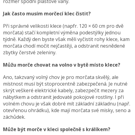
rozměr spodní plastové vany.
Jak často musím morčecí klec čistit?
Při správné velikosti klece (napfr. 120 × 60 cm pro dvě
morčata) stačí kompletní výměna podestýlky jednou
týdně. Každý den byste však měli vyčistit rohy klece, kam
morčata chodí močit nejčastěji, a odstranit nesnědené
zbytky čerstvé zeleniny.
Můžu morče chovat na volno v bytě místo klece?
Ano, takzvaný volný chov je pro morčata skvělý, ale
místnost musí být stoprocentně zabezpečená. Je nutné
skrýt veškeré elektrické kabely, zabezpečit mezery za
nábytkem a odstranit jedovaté pokojové rostliny. I při
volném chovu je však dobré mít základní základnu (např.
otevřenou ohrádku), kde mají morčata své misky, seno a
záchůdek.
Může být morče v kleci společně s králíkem?