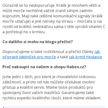
Důrazně se to nedoporučuje. Králík je mnohem větší a
může morče nechtěně vážně zranit silným zadním
kopnutím. Mají také odlišné komunikační signály (králík
morče utlačuje) a jiné nároky na stravu – morčata si na
rozdíl od králíků nedokážou sama v těle vyrobit vitamin C
a potřebují ho v krmivu.
Co dalšího si mohu na blogu přečíst?
Doporučujeme si také rozkliknout a přečíst články
Jak
připravit jídelníček pro morče
a také
Jak krmit hlodavce
.
Proč nakoupit na našem e-shopu Habeo.cz?
Jsme jedni z těch, pro které je chovatelství srdcovou
záležitostí, a proto od nás můžete očekávat osobní
přístup a kvalitní servis. Máme tisíce produktů pro
spokojený život vašich mazlíčků. Garantujeme také
rychlou expedici kvalitního zboží, které máme skladem.