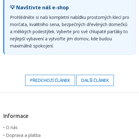
💡 Navštivte náš e-shop
Prohlédněte si naši kompletní nabídku prostorných klecí pro
morčata, kvalitního sena, bezpečných dřevěných domečků
a měkkých podestýlek. Vyberte pro své chlupaté parťáky to
nejlepší vybavení a vytvořte jim domov, kde budou
maximálně spokojení.
PŘEDCHOZÍ ČLÁNEK
DALŠÍ ČLÁNEK
Z
á
p
a
Informace
t
• O nás
í
• Doprava a platba