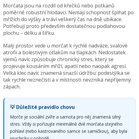
Morčata jsou na rozdíl od křečků nebo potkanů
poměrně robustní hlodavci. Nemají schopnost šplhat po
mřížích do výšky a tráví veškerý čas na dně ubikace.
Potřebují proto především dostatečnou podlahovou
plochu – délku a šířku.
Malý prostor vede u morčat k rychlé nadváze, svalové
atrofii a bolestivým otlakům na tlapkách. Nedostatek
vjemů navíc způsobuje chronický stres, který se
projevuje kousáním mříží, apatií nebo naopak agresí.
Velká klec navíc znamená snazší údržbu: podestýlka se
tak rychle neznečistí a v místnosti nevzniká nepříjemný
zápach.
💡 Důležité pravidlo chovu
Morče je sociální zvíře a samota pro něj znamená silný
stres. Vždy si pořizujte minimálně dvě morčata stejného
pohlaví (nebo kastrovaného samce se samičkou), aby byla
psychicky v pohodě.