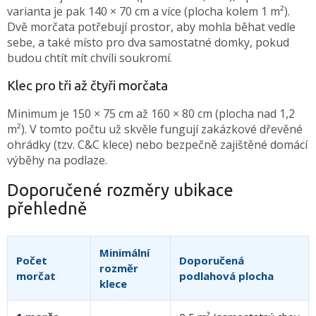
varianta je pak 140 × 70 cm a více (plocha kolem 1 m²).
Dvě morčata potřebují prostor, aby mohla běhat vedle
sebe, a také místo pro dva samostatné domky, pokud
budou chtít mít chvíli soukromí.
Klec pro tři až čtyři morčata
Minimum je 150 × 75 cm až 160 × 80 cm (plocha nad 1,2
m²). V tomto počtu už skvěle fungují zakázkové dřevěné
ohrádky (tzv. C&C klece) nebo bezpečně zajištěné domácí
výběhy na podlaze.
Doporučené rozměry ubikace
přehledně
Minimální
Počet
Doporučená
rozměr
morčat
podlahová plocha
klece